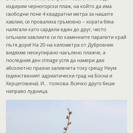
издирим черногорски плаж, на който да има
свободни поне 4 квадратни метра за нашите
хавлии, се провалиха гръмовно – хората бяха
налягали като сардели един до друг, често
опънали хавлиите си по каменните парапети край
пътя дори! На 20-на километра от Дубровник
видяхме неокупирано чакълено плажче, а
последния ден zImage успя да намери две
абсолютно празни заливчета току срещу Неум
(единственият адриатически град на Босна и
Херцеговина). И… толкова. Всичко друго беше
направо лудница.