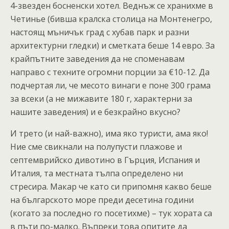
4-звезден босненски хотел. Веднъж се хранихме в
Четинье (бивша кралска столица на Монтенегро,
настоящ мъничък град с хубав парк и разни
архитектурни гледки) и сметката беше 14 евро. За
крайпътните заведения да не споменавам
направо с техните огромни порции за €10-12. Да
подчертая ли, че месото винаги е поне 300 грама
за всеки (а не мижавите 180 г, характерни за
нашите заведения) и е безкрайно вкусно?
И трето (и най-важно), има яко туристи, ама яко!
Ние сме свикнали на полупусти плажове и
септемврийско дивотино в Гърция, Испания и
Италия, та местната тълпа определено ни
стресира. Макар че като си припомня какво беше
на българското море преди десетина години
(когато за последно го посетихме) – тук хората са
в пъти по-малко. Въпреки това опитите да