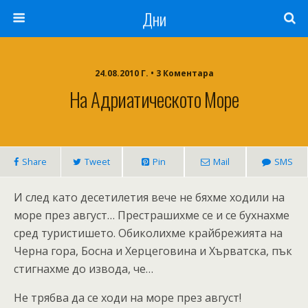
Дни
24.08.2010 Г. • 3 Коментара
На Адриатическото Море
Share
Tweet
Pin
Mail
SMS
И след като десетилетия вече не бяхме ходили на
море през август… Престрашихме се и се бухнахме
сред туристишето. Обиколихме крайбрежията на
Черна гора, Босна и Херцеговина и Хърватска, пък
стигнахме до извода, че…
Не трябва да се ходи на море през август!