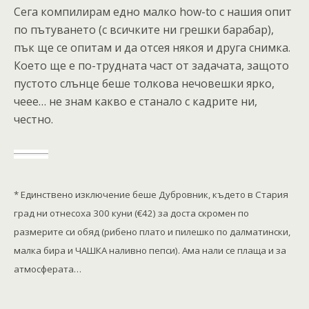
Сега компилирам едно малко how-to с нашия опит
по пътуването (с всичките ни грешки барабар),
пък ще се опитам и да отсея някоя и друга снимка.
Което ще е по-трудната част от задачата, защото
пустото слънце беше толкова нечовешки ярко,
чеее… не знам какво е станало с кадрите ни,
честно.
* Единствено изключение беше Дубровник, където в Стария
град ни отнесоха 300 куни (€42) за доста скромен по
размерите си обяд (рибено плато и пилешко по далматински,
малка бира и ЧАШКА наливно пепси). Ама нали се плаща и за
атмосферата…