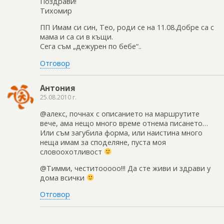
Поздрави!
Тихомир
ПП Имам си син, Тео, роди се на 11.08.Добре са с
мама и са си в къщи.
Сега съм „дежурен по бебе“..
Отговор
Антония
25.08.2010 г.
@алекс, почнах с описанието на маршрутите
вече, ама нещо много време отнема писането…
Или съм загубила форма, или наистина много
неща имам за споделяне, пуста моя
словоохотливост
@Тимми, честитооооо!!! Да сте живи и здрави у
дома всички
Отговор