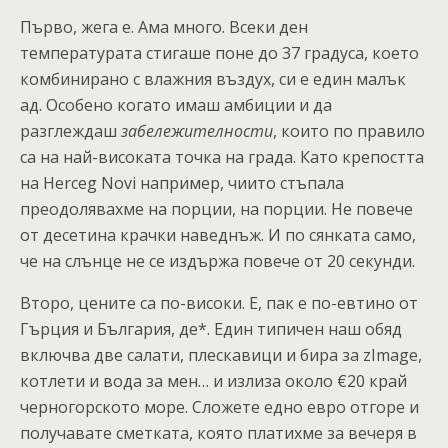
Първо, жега е. Ама много. Всеки ден
температурата стигаше поне до 37 градуса, което
комбинирано с влажния въздух, си е един малък
ад. Особено когато имаш амбиции и да
разглеждаш
забележителности
, които по правило
са на най-високата точка на града. Като крепостта
на Herceg Novi например, чиито стъпала
преодолявахме на порции, на порции. Не повече
от десетина крачки наведнъж. И по сянката само,
че на слънце не се издържа повече от 20 секунди.
Второ, цените са по-високи. Е, пак е по-евтино от
Гърция и България, де*. Един типичен наш обяд
включва две салати, плескавици и бира за zImage,
котлети и вода за мен… и излиза около €20 край
черногорското море. Сложете едно евро отгоре и
получавате сметката, която платихме за вечеря в