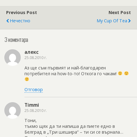
Previous Post
Next Post
Нечестно
My Cup Of Tea
3 коментара
алекс
25.08.2010 г.
Аз ще съм първият и най-благодарен
потребител на how-to-то! Откога го чакам!
Отговор
Timmi
25.08.2010 г.
Тони,
тъкмо щях да ти напиша да пиете едно в
Белград в „Три шешира“ – ти си се върнала…