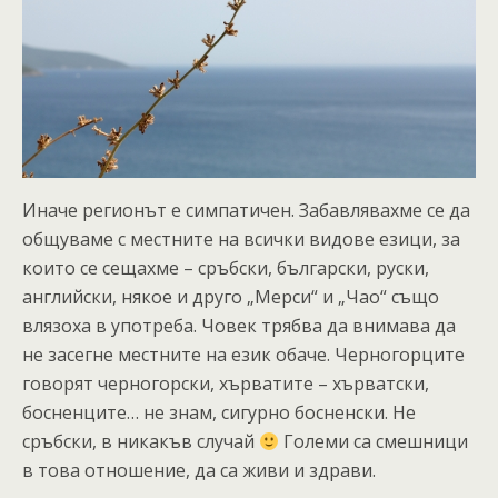
Иначе регионът е симпатичен. Забавлявахме се да
общуваме с местните на всички видове езици, за
които се сещахме – сръбски, български, руски,
английски, някое и друго „Мерси“ и „Чао“ също
влязоха в употреба. Човек трябва да внимава да
не засегне местните на език обаче. Черногорците
говорят черногорски, хърватите – хърватски,
босненците… не знам, сигурно босненски. Не
сръбски, в никакъв случай
Големи са смешници
в това отношение, да са живи и здрави.