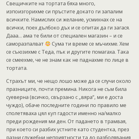
Свещичките на тортата бяха много,
изпоизгорихме си пръстите докато ги запалим
всичките. Намислих си желание, усмихнах се на
всички, поех дълбоко дъх и се опитах да ги загася.
Дааа… ама те били от специален магазин – и се
саморазпалват
Сума ти време се мъчихме. Хем
се съюзихме с Теда, пък и другите помагаха. Така
се смеехме, че не знам как не паднахме по лице в
тортата.
Страхът ми, че нещо лошо може да се случи около
празниците, почти премина. Никога не съм била
суеверна (всичко, свързано с „вяра“, ми е доста
чуждо), обаче последните години по правило ме
сполетяваха цял куп гадости именно на/малко
преди рождения ми ден. От падането в трамвая,
при което си разбих устните като студентка, през
разни служебни неприятности та до разболявания