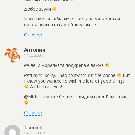
Добре звучи
И аз знам за събитието… остава малко да си
смажа веригата само (шегувам се;-)
Отговор
Антония
14.05.2007 г.
@Све: и моралната подкрепа е важна
@frumich: sorry, I had to switch off the phone
But
I know you wanted to wish me lots of good things
And I thank you!
@Michel: а може би ще се видим пред Паметника
Отговор
frumich
14.05.2007 г.