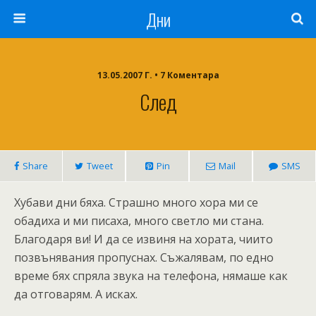
Дни
13.05.2007 Г. • 7 Коментара
След
Share
Tweet
Pin
Mail
SMS
Хубави дни бяха. Страшно много хора ми се
обадиха и ми писаха, много светло ми стана.
Благодаря ви! И да се извиня на хората, чиито
позвънявания пропуснах. Съжалявам, по едно
време бях спряла звука на телефона, нямаше как
да отговарям. А исках.