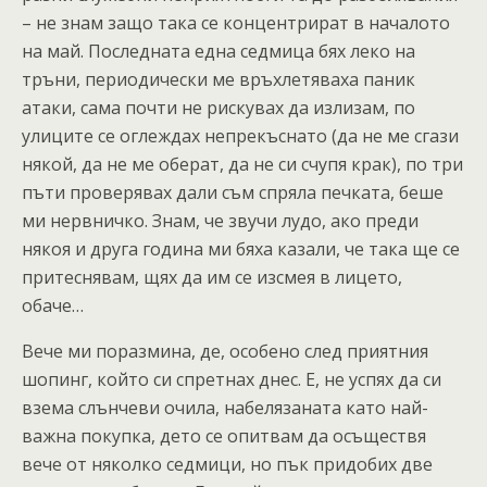
– не знам защо така се концентрират в началото
на май. Последната една седмица бях леко на
тръни, периодически ме връхлетяваха паник
атаки, сама почти не рискувах да излизам, по
улиците се оглеждах непрекъснато (да не ме сгази
някой, да не ме оберат, да не си счупя крак), по три
пъти проверявах дали съм спряла печката, беше
ми нервничко. Знам, че звучи лудо, ако преди
някоя и друга година ми бяха казали, че така ще се
притеснявам, щях да им се изсмея в лицето,
обаче…
Вече ми поразмина, де, особено след приятния
шопинг, който си спретнах днес. Е, не успях да си
взема слънчеви очила, набелязаната като най-
важна покупка, дето се опитвам да осъществя
вече от няколко седмици, но пък придобих две