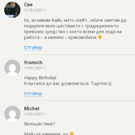
Све
13.05.2007 г.
Ех, аз нямам байк, нито скейт…обаче смятам да
подкрепя вело шествието с традиционното
превозно средство с което всеки ден ходя на
работа – а именно – кракомобила
Отговор
frumich
14.05.2007 г.
Happy Birthday!
Я пытался до вас дозвониться. Тщетно.))
Отговор
Michel
14.05.2007 г.
Велошествие?
Май ще наминем, да