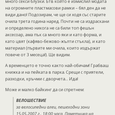
много секси блузки. Бтв който е измислил модата
на огромните пластмасови рамки – бял ден да не
види дано! Подозирам, че ще си ходя със старите
очила трета година наред. Почти не са издраскани
и определено никога не са били топ фешън
аксесоар, ама пък са много яки и като форма, и
като цвят (кафяво-бежово-жълти стъкла), и като
материал (първите ми очила, които издържат
повече от 3 месеца!). Ще видим.
А временцето е точно както най-обичам! Грабваш
книжка и на пейката в парка. Срещи с приятели,
разходки, кръчми с дворчета… Ида!
Може и малко байкинг да си спретнем:
ВЕЛОШЕСТВИЕ
за велосипедни алеи, пешеходни зони
15.05.2007 г., 18:00 часа, Паметника на