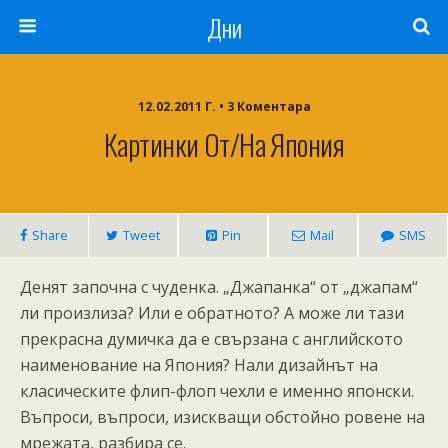
Дни
12.02.2011 Г. • 3 Коментара
Картинки От/на Япония
Share
Tweet
Pin
Mail
SMS
Денят започна с чуденка. „Джапанка“ от „джапам“
ли произлиза? Или е обратното? А може ли тази
прекрасна думичка да е свързана с английското
наименование на Япония? Нали дизайнът на
класическите флип-флоп чехли е именно японски.
Въпроси, въпроси, изискващи обстойно ровене на
мрежата, разбира се.