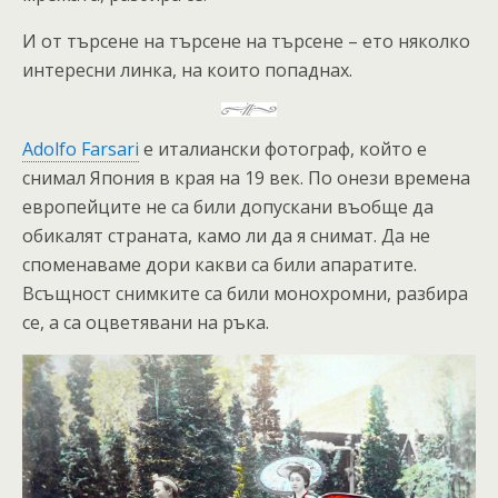
И от търсене на търсене на търсене – ето няколко
интересни линка, на които попаднах.
Adolfo Farsari
е италиански фотограф, който е
снимал Япония в края на 19 век. По онези времена
европейците не са били допускани въобще да
обикалят страната, камо ли да я снимат. Да не
споменаваме дори какви са били апаратите.
Всъщност снимките са били монохромни, разбира
се, а са оцветявани на ръка.