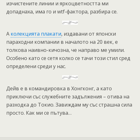
изчистените линии и яркоцветността ми
допаднаха, има го и wtf-фактора, разбира се.
А
колекцията плакати
, издавани от японски
параходни компании в началото на 20 век, е
толкова наивно-кичозна, че направо ме умили.
Особено като се сетя колко се тачи този стил сред
определени среди у нас.
Дейв е в командировка в Хонгконг, а като
приключи със служебните задължения – отива на
разходка до Токио. Завиждам му със страшна сила
просто. Как ми се пътува…