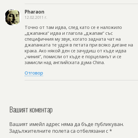
Pharaon
12.02.2011 г.
Точно от там идва, след като се е наложило
„джапанка“ идва и глагола „джапам“ със
специфичния му звук, когато задната чат на
джапанката те удря в петата при всяко дигане на
крака. Ако някой ден се зачудиш от къде идва
„чиния“, помисли от къде е порцеланът и се
замисли над английската дума China.
Отговор
Вашият коментар
Вашият имейл адрес няма да бъде публикуван.
Задължителните полета са отбелязани с
*