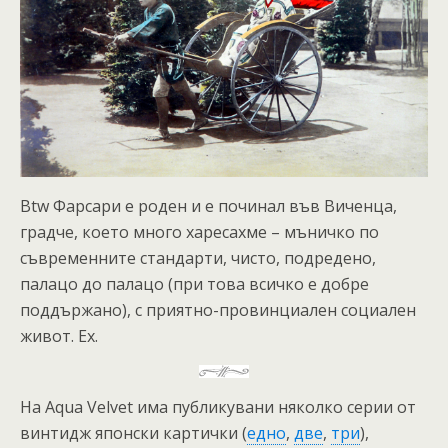
Btw Фарсари е роден и е починал във Виченца,
градче, което много харесахме – мъничко по
съвременните стандарти, чисто, подредено,
палацо до палацо (при това всичко е добре
поддържано), с приятно-провинциален социален
живот. Ех.
На Aqua Velvet има публикувани няколко серии от
винтидж японски картички (
едно
,
две
,
три
),