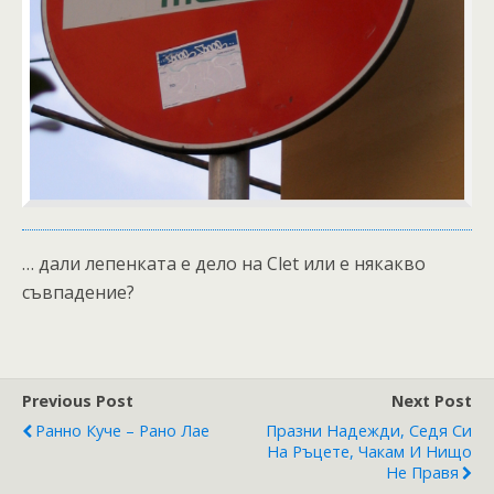
… дали лепенката е дело на Clet или е някакво
съвпадение?
Previous Post
Next Post
Ранно Куче – Рано Лае
Празни Надежди, Седя Си
На Ръцете, Чакам И Нищо
Не Правя