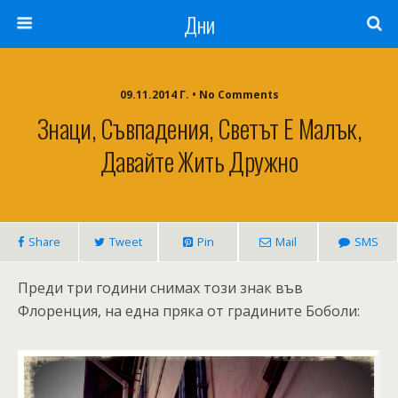
Дни
09.11.2014 Г. • No Comments
Знаци, Съвпадения, Светът Е Малък,
Давайте Жить Дружно
Share
Tweet
Pin
Mail
SMS
Преди три години снимах този знак във
Флоренция, на една пряка от градините Боболи: