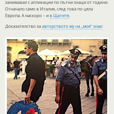
занимавал с апликации по пътни знаци от години.
Отначало само в Италия, след това по цяла
Европа. А наскоро – и
в Щатите
.
Доказателство за
авторството му на „моя“ знак
: