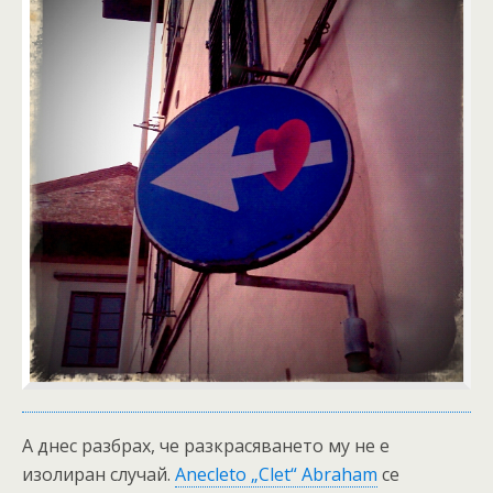
А днес разбрах, че разкрасяването му не е
изолиран случай.
Anecleto „Clet“ Abraham
се