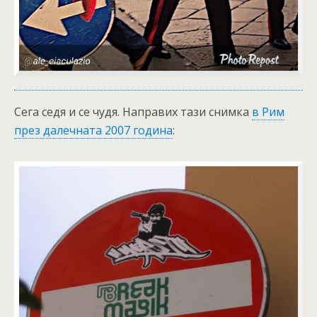
Сега седя и се чудя. Направих тази снимка
в Рим
през далечната 2007 година
: