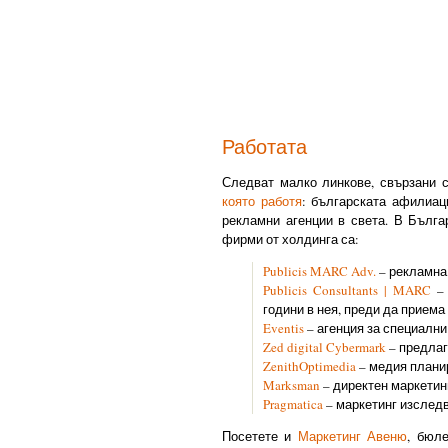
Работата
Следват малко линкове, свързани с
която работя
: българската афилиа
рекламни агенции в света. В Бълг
фирми от холдинга са:
Publicis MARC Adv.
– рекламна
Publicis Consultants | MARC
– 
години в нея, преди да приема 
Eventis
– агенция за специални
Zed digital Cybermark
– предлаг
ZenithOptimedia
– медия плани
Marksman
– директен маркетин
Pragmatica
– маркетинг изслед
Посетете и
Маркетинг Авеню
, бюл