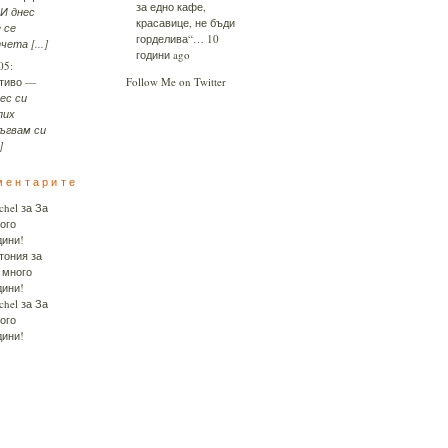
за едно кафе,
И днес
красавице, не бъди
 се
горделива“…
10
чета [...]
години ago
05:
тиво
—
Follow Me on Twitter
ес си
пих
ъгвам си
]
ментарите
chel
за
За
ого
дини!
тония
за
 много
дини!
chel
за
За
ого
дини!