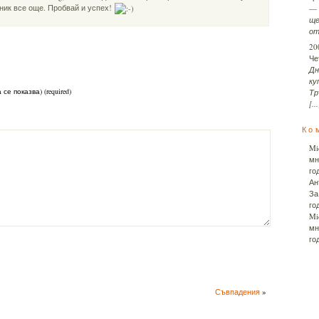
ник все още. Пробвай и успех!
—
ще
от
20
Че
Дн
ку
 се показва) (required)
Тр
[...
Ко
Mi
мн
го
Ан
За
го
Mi
мн
го
Съвпадения
»