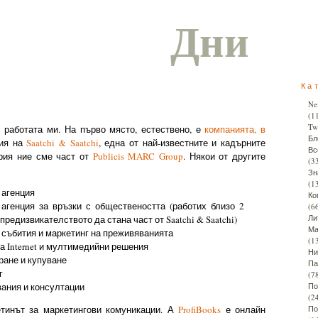
Дни
Ка
Ne
(1
Twi
 работата ми. На първо място, естествено, е
компанията, в
Бл
ция на
Saatchi & Saatchi
, една от най-известните и кадърните
Вс
ария ние сме част от
Publicis MARC Group
. Някои от другите
(3
Зн
(1
 агенция
Ко
агенция за връзки с обществеността (работих близо 2
(6
Ли
предизвикателството да стана част от Saatchi & Saatchi)
Ма
 събития и маркетинг на преживяванията
(1
а Internet и мултимедийни решения
Ни
ране и купуване
Па
г
(7
вания и консултации
По
(2
етинът за маркетингови комуникации. А
ProfiBooks
е онлайн
По