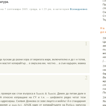
(1
атура.
Пр
(9
на 7 септември 2005, сряда, в 1:25 pm, в категория
Всекидневно
.
См
Ст
Те
На
де
20
1
Ци
ам
пъ
ме
не
а пускам до разни хора от веригата марк, включително и до г-н тотев,
[...
тен мастит копирайтър… е омръзна ми, честно… а съм кадърен, мамка
20
св
ба
2
Ва
мр
ст
си
По
 проверя как стои въпроса в Saatchi & Saatchi. Демек да питам дали в
 А относно изпращане на CV и т.н. — шефовете рядко четат тези
20
о адресираш. Силвия Донкова се зове лицето и мейлът й е стандарния
Яп
милия at marc.bg). AFAIK един от копирайтърите на Publicis напусна
кр