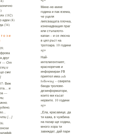
48)
азнично
Мине-не-мине
8)
година и пак взема,
ях
(182)
че уцеля
о идеи
(8)
липсващата плочка,
да
(34)
изненадващия праг
или стъпалото-
 този
капан – и се люсна
н
в цял ръст на
тротоара.
10 години
09:
ago
фрова
Най-
а друг
интелигентният,
т
—
От
красноречив и
сец и
информиран FB
що сме
приятел има cult
]
following – свирепа
07:
Виж
банда тролове-
ета… и
дезинформатори,
ра
—
които ми късат
ли,
нервите.
10 години
ачно,
ago
удено,
во…
„Ела, красавице, да
чти [...]
ти кажа, в чужбина
на пазар ще ходиш,
06:
много хора ти
онски
завиждат, дай пари
еатифф