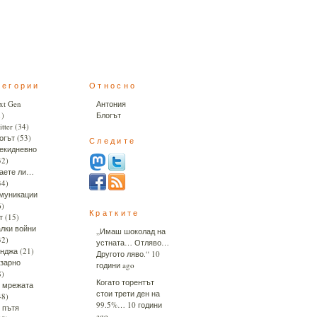
тегории
Относно
xt Gen
Антония
1)
Блогът
tter
(34)
огът
(53)
Следите
екидневно
32)
аете ли…
34)
муникации
6)
Кратките
т
(15)
лки войни
„Имаш шоколад на
32)
устната… Отляво…
нджа
(21)
Другото ляво.“
10
зарно
години ago
8)
Когато торентът
 мрежата
стои трети ден на
48)
99.5%…
10 години
 пътя
ago