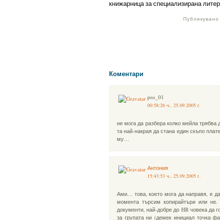
книжарница за специализирана литер
Публикувано 
Коментари
pro_01
00:58:26 ч., 25.09.2005 г.
не мога да разбера колко мейла трябва д
та най-накрая да стана един скъпо пла
му…
Антония
15:43:53 ч., 25.09.2005 г.
Ами… това, което мога да направя, е да
момента търсим копирайтъри или не.
документи, най-добре до HR човека да г
за групата ни (демек инициал точка фа