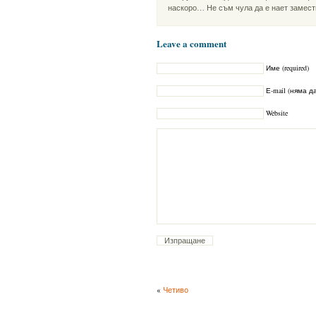
наскоро… Не съм чула да е нает замест
Leave a comment
Име (required)
Е-mail (няма да
Website
«
Четиво