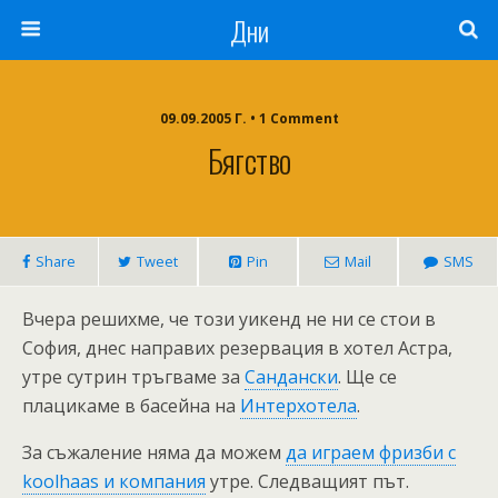
Дни
09.09.2005 Г. • 1 Comment
Бягство
Share
Tweet
Pin
Mail
SMS
Вчера решихме, че този уикенд не ни се стои в
София, днес направих резервация в хотел Астра,
утре сутрин тръгваме за
Сандански
. Ще се
плацикаме в басейна на
Интерхотела
.
За съжаление няма да можем
да играем фризби с
koolhaas и компания
утре. Следващият път.