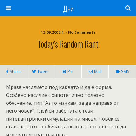
Дни
13.09.2005 Г. • No Comments
Today’s Random Rant
Share
Tweet
Pin
Mail
SMS
Мразя насилието под каквато и да е форма.
Особено насилие с хипотетично полезно
обяснение, тип “Аз го мачкам, за да направя от
него човек”. Глей си работата с тези
питекантропски симулации на мисъл. Човек се
става когато гo обичат, а не когато се опитват да
издевателстват над него.