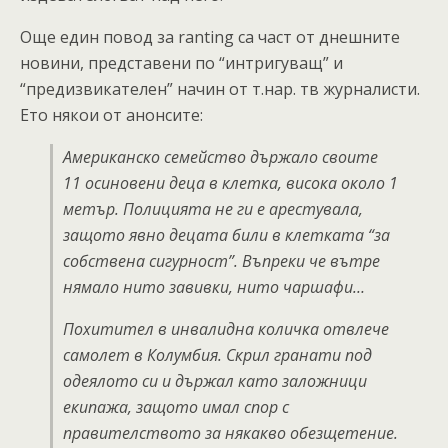
Още един повод за ranting са част от днешните
новини, представени по “интригуващ” и
“предизвикателен” начин от т.нар. тв журналисти.
Ето някои от анонсите:
Американско семейство държало своите
11 осиновени деца в клетка, висока около 1
метър. Полицията не ги е арестувала,
защото явно децата били в клетката “за
собствена сигурност”. Въпреки че вътре
нямало нито завивки, нито чаршафи…
Похитител в инвалидна количка отвлече
самолет в Колумбия. Скрил гранати под
одеялото си и държал като заложници
екипажа, защото имал спор с
правителството за някакво обезщетение.