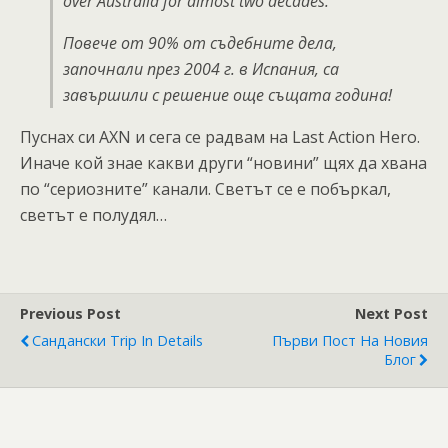
over Australia for almost two decades.
Повече от 90% от съдебните дела,
започнали през 2004 г. в Испания, са
завършили с решение още същата година!
Пуснах си AXN и сега се радвам на Last Action Hero.
Иначе кой знае какви други “новини” щях да хвана
по “сериозните” канали. Светът се е побъркал,
светът е полудял…
Previous Post
Next Post
Сандански Trip In Details
Първи Пост На Новия
Блог