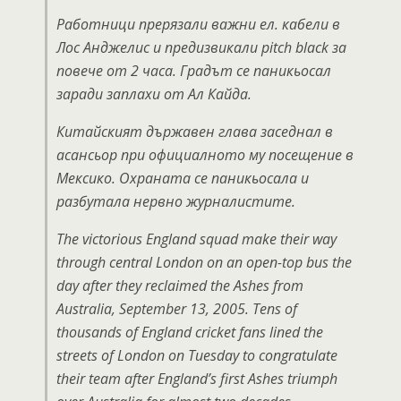
Работници прерязали важни ел. кабели в
Лос Анджелис и предизвикали pitch black за
повече от 2 часа. Градът се паникьосал
заради заплахи от Ал Кайда.
Китайският държавен глава заседнал в
асансьор при официалното му посещение в
Мексико. Охраната се паникьосала и
разбутала нервно журналистите.
The victorious England squad make their way
through central London on an open-top bus the
day after they reclaimed the Ashes from
Australia, September 13, 2005. Tens of
thousands of England cricket fans lined the
streets of London on Tuesday to congratulate
their team after England’s first Ashes triumph