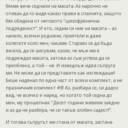
бяхме вече седнали на масата. Аз нарочно не
отивах да го видя какво прави в спалнята, защото
бях обидена от неговото "шизофренична
подреденост". И ето, седим си ние на масата – аз
начело, всички роднини, приятели и даже
колегите коло мен, чакаме. Стараех се да бъда
весела, да се шегувам, казах, че мъж ми е
подреждал масата, затова аз съм успяла да се
преоблека, а той – не. И изведнъж идва съпруга
ми. Не може да си представите как изглеждаше!
Беше надянал по една част от всеки комплект, а не
празничния комплект #8! Аз, разбира се, си дадох
вид, че всичко е наред, но когато той седна до
мен, му прошепнах: "Десет години живеем заедно
и аз да не разбера, че си такъв злобен садист!".
И тогава съпругът ми стана от масата, застана