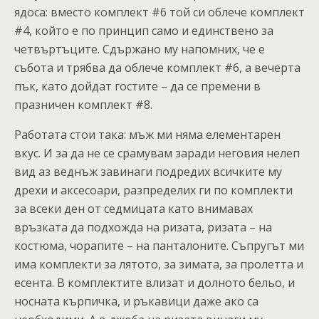
ядоса: вместо комплект #6 той си облече комплект
#4, който е по принцип само и единствено за
четвъртъците. Сдържано му напомних, че е
събота и трябва да облече комплект #6, а вечерта
пък, като дойдат гостите – да се премени в
празничен комплект #8.
Работата стои така: мъж ми няма елементарен
вкус. И за да не се срамувам заради неговия нелеп
вид аз веднъж завинаги подредих всичките му
дрехи и аксесоари, разпределих ги по комплекти
за всеки ден от седмицата като внимавах
връзката да подхожда на ризата, ризата – на
костюма, чорапите – на панталоните. Съпругът ми
има комплекти за лятото, за зимата, за пролетта и
есента. В комплектите влизат и долното бельо, и
носната кърпичка, и ръкавици даже ако са