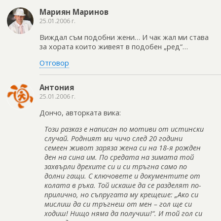
Мариян Маринов
25.01.2006 г.
Виждал съм подобни жени… И чак жал ми става
за хората които живеят в подобен „ред“…
Отговор
Антония
25.01.2006 г.
Дончо, aвторката вика:
Този разказ е написан по мотиви от истински
случай. Родният ми чичо след 20 години
семеен живот заряза жена си на 18-я рожден
ден на сина им. По средата на зимата той
захвърли дрехите си и си тръгна само по
долни гащи. С ключовете и документите от
колата в ръка. Той искаше да се разделят по-
прилично, но съпругата му крещеше: „Ако си
мислиш да си тръгнеш от мен – гол ще си
ходиш! Нищо няма да получиш!“. И той гол си