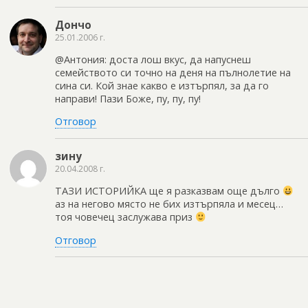
Дончо
25.01.2006 г.
@Антония: доста лош вкус, да напуснеш
семейството си точно на деня на пълнолетие на
сина си. Кой знае какво е изтърпял, за да го
направи! Пази Боже, пу, пу, пу!
Отговор
зину
20.04.2008 г.
ТАЗИ ИСТОРИЙКА ще я разказвам още дълго
аз на негово място не бих изтърпяла и месец…
тоя човечец заслужава приз
Отговор