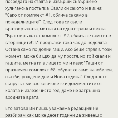
посредата на стаята и извърши съвършено
хулиганска постъпка. Свали си сакото и викна:
"Сако от комплект #1, облича се само в
понеделниците!". След това си свали
вратовръзката, метна я на една страна и викна:
"Вратовръзка от комплект #2, облича се само във
вторниците!". И продължи така чак до неделята.
Остана само по долни гащи. Ако беше спрял в този
момент, може би щях да му простя, но той свали и
гащите, метна ги в лицето ми и каза: "Гащи от
празничен комплект #8, обуват се само на юбилеи,
сватби, рождени дни и Нова година". След което
съпругът ми взе ключовете и документите от
колата и излезе чисто гол, даже не затръшна
входната врата.
Ето затова Ви пиша, уважаема редакция! Не
разбирам как може десет години да живееш с