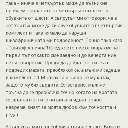
така – иначе в четвъртък може да възникне
проблем с чорапите от четвърти комплект и
обувките от шести. А съпругът ми отговори, че в
четвъртък може да си обуе обувките от четвъртия
комплект и така нямало да наруши
шизофреничната ми подреденост. Точно така каза
– "шизофренична"! След което ние се скарахме за
първи път откакто сме заедно и до вечерта ние
не си говорехме. Преди да дойдат гостите аз
подредих масата, преоблякох се, а мъж ми седеше
в комплект #4. Мълчах си и нищо не му казах,
защото му бях сърдита. Естествено, мъж ми
тръгна да се преоблича точно когато на вратата
се звънна (гостите ни винаги идват точно
навреме, знаят за моята любов към точността и
реда).
А съпругът ми се преоблича твърде дълго. Всички