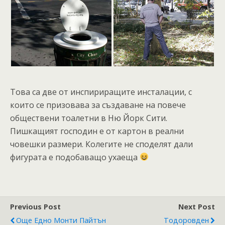
Това са две от инспириращите инсталации, с
които се призовава за създаване на повече
обществени тоалетни в Ню Йорк Сити.
Пишкащият господин е от картон в реални
човешки размери. Колегите не споделят дали
фигурата е подобаващо ухаеща
Previous Post
Next Post
Още Едно Монти Пайтън
Тодоровден