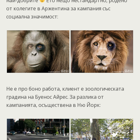
най-добрите
Ето нещо нестандартно, родено
от колегите в Аржентина за кампания със
социална значимост:
Не е про боно работа, клиент е зоологическата
градина на Буенос Айрес. За разлика от
кампанията, осъществена в Ню Йорк: