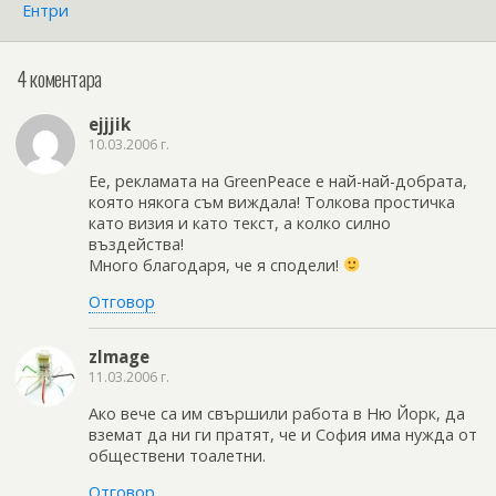
Ентри
4 коментара
ejjjik
10.03.2006 г.
Ее, рекламата на GreenPeace е най-най-добрата,
която някога съм виждала! Толкова простичка
като визия и като текст, а колко силно
въздейства!
Много благодаря, че я сподели!
Отговор
zImage
11.03.2006 г.
Ако вече са им свършили работа в Ню Йорк, да
вземат да ни ги пратят, че и София има нужда от
обществени тоалетни.
Отговор