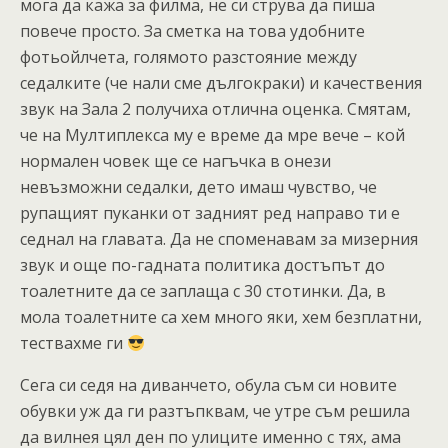
мога да кажа за филма, не си струва да пиша
повече просто. За сметка на това удобните
фотьойлчета, голямото разстояние между
седалките (че нали сме дългокраки) и качествения
звук на Зала 2 получиха отлична оценка. Смятам,
че на Мултиплекса му е време да мре вече – кой
нормален човек ще се нагъчка в онези
невъзможни седалки, дето имаш чувство, че
рупащият пуканки от задният ред направо ти е
седнал на главата. Да не споменавам за мизерния
звук и още по-гадната политика достъпът до
тоалетните да се заплаща с 30 стотинки. Да, в
мола тоалетните са хем много яки, хем безплатни,
тествахме ги
Сега си седя на диванчето, обула съм си новите
обувки уж да ги разтъпквам, че утре съм решила
да вилнея цял ден по улиците именно с тях, ама