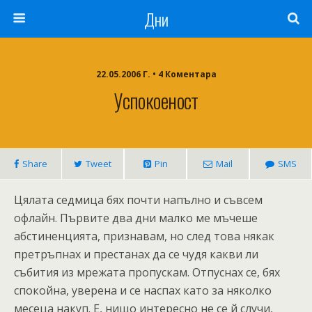
Дни
22.05.2006 Г. • 4 Коментара
Успокоеност
Share
Tweet
Pin
Mail
SMS
Цялата седмица бях почти напълно и съвсем
офлайн. Първите два дни малко ме мъчеше
абстиненцията, признавам, но след това някак
претръпнах и престанах да се чудя какви ли
събития из мрежата пропускам. Отпуснах се, бях
спокойна, уверена и се наспах като за няколко
месеца накуп. Е, нищо интересно не се й случи,