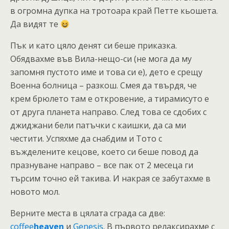
в огромна дупка на тротоара край Петте кьошета.
Да видят те
Пък и като цяло денят си беше приказка.
Обядвахме във Вила-нещо-си (не мога да му
запомня пустото име и това си е), дето е срещу
Военна болница – разкош. Смея да твърдя, че
крем брюлето там е откровение, а тирамисуто е
от друга планета направо. След това се сдобих с
джиджани бели патъчки с каишки, да са ми
честити. Успяхме да снабдим и Тото с
въжделените кецове, което си беше повод да
празнуване направо – все пак от 2 месеца ги
търсим точно ей такива. И накрая се забутахме в
новото мол.
Верните места в цялата сграда са две:
coffee
heaven
и
Genesis
. В първото релаксирахме с