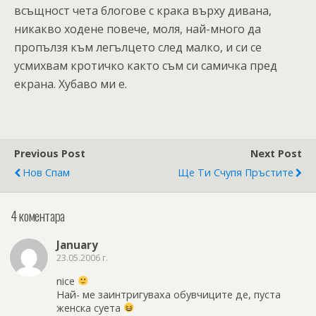
всъщност чета блогове с крака върху дивана,
никакво ходене повече, моля, най-много да
пропълзя към легълцето след малко, и си се
усмихвам кротичко както съм си самичка пред
екрана. Хубаво ми е.
Previous Post
Next Post
Нов Спам
Ще Ти Счупя Пръстите
4 коментара
January
23.05.2006 г.
nice
Най- ме заинтригуваха обувчиците де, пуста
женска суета