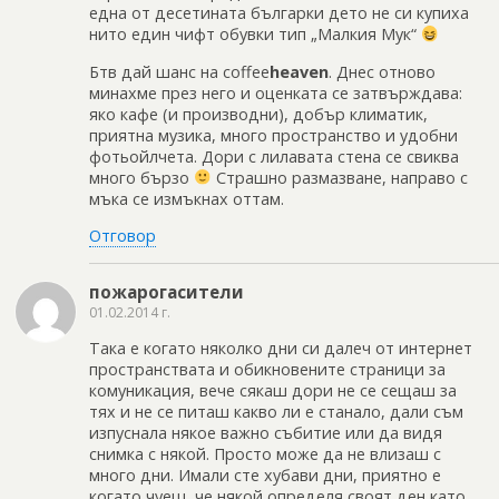
една от десетината българки дето не си купиха
нито един чифт обувки тип „Малкия Мук“
Бтв дай шанс на coffee
heaven
. Днес отново
минахме през него и оценката се затвърждава:
яко кафе (и производни), добър климатик,
приятна музика, много пространство и удобни
фотьойлчета. Дори с лилавата стена се свиква
много бързо
Страшно размазване, направо с
мъка се измъкнах оттам.
Отговор
пожарогасители
01.02.2014 г.
Така е когато няколко дни си далеч от интернет
пространствата и обикновените страници за
комуникация, вече сякаш дори не се сещаш за
тях и не се питаш какво ли е станало, дали съм
изпуснала някое важно събитие или да видя
снимка с някой. Просто може да не влизаш с
много дни. Имали сте хубави дни, приятно е
когато чуеш, че някой определя своят ден като