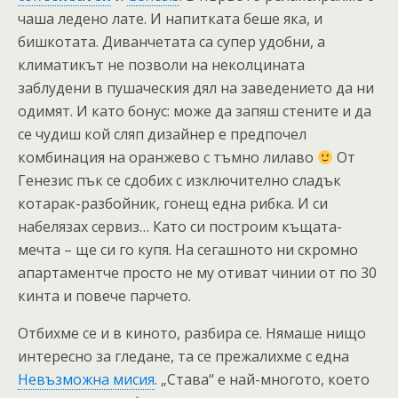
чаша ледено лате. И напитката беше яка, и
бишкотата. Диванчетата са супер удобни, а
климатикът не позволи на неколцината
заблудени в пушаческия дял на заведението да ни
одимят. И като бонус: може да запяш стените и да
се чудиш кой сляп дизайнер е предпочел
комбинация на оранжево с тъмно лилаво
От
Генезис пък се сдобих с изключително сладък
котарак-разбойник, гонещ една рибка. И си
набелязах сервиз… Като си построим къщата-
мечта – ще си го купя. На сегашното ни скромно
апартаментче просто не му отиват чинии от по 30
кинта и повече парчето.
Отбихме се и в киното, разбира се. Нямаше нищо
интересно за гледане, та се прежалихме с една
Невъзможна мисия
. „Става“ е най-многото, което