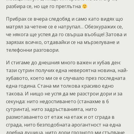
разбира се, но ще го преглътна
Прибрах се вчера следобяд и само като видях що
матрял за четене се е натрупал… Обезкуражих се,
че някога ще успея да го свърша въобще! Затова и
зарязах всичко, отдавайки се на мързелуване и
телефонни разговори.
И стигаме до днешния много важен и хубав ден:
тази сутрин получих една невероятна новина, най-
хубавото, което ми се е случвало през последната
една година. Стана ми толкова красиво едно
такова. И нищо не успя да ме разстрои дори и за
секунда: нито недоспиването (станахме в 6
сутринта), нито задръстванията, нито
размотаването от етаж на етаж и от сграда в
сграда, нито безподобната арогантност на една
дребна душица, нито дори грозното ми стъпване