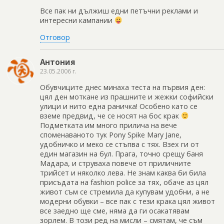
Все пак ни дължиш едни петъчни реклами и
интересни кампании
Отговор
Антония
23.05.2006 г.
Обувчиците днес минаха теста на първия ден:
цял ден моткане из прашните и жежки софийски
улици и нито една раничка! Особено като се
вземе предвид, че се носят на бос крак
Подметката им много прилича на вече
споменаваното тук Pony Spike Mary Jane,
удобничко и меко се стъпва с тях. Взех ги от
един магазин на бул. Прага, точно срещу баня
Мадара, и струваха повече от приличните
трийсет и няколко лева. Не знам каква би била
присъдата на fashion police за тях, обаче аз цял
живот съм се стремила да купувам удобни, а не
модерни обувки – все пак с тези крака цял живот
все заедно ще сме, няма да ги осакатявам
зорлем. В този ред на мисли – смятам, че съм