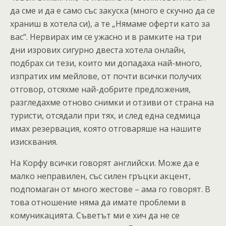
да сме и да е само със закуска (много е скучно да се
храниш в хотела си), а те „Нямаме оферти като за
вас“. Нервирах им се ужасно и в рамките на три
дни изрових сигурно двеста хотела онлайн,
подбрах си тези, които ми допадаха най-много,
изпратих им мейлове, от почти всички получих
отговор, отсяхме най-добрите предложения,
разгледахме отново снимки и отзиви от страна на
туристи, отсядали при тях, и след една седмица
имах резервация, която отговаряше на нашите
изисквания.
На Корфу всички говорят английски. Може да е
малко неправилен, със силен гръцки акцент,
подпомаган от много жестове – ама го говорят. В
това отношение няма да имате проблеми в
комуникацията. Съветът ми е хич да не се