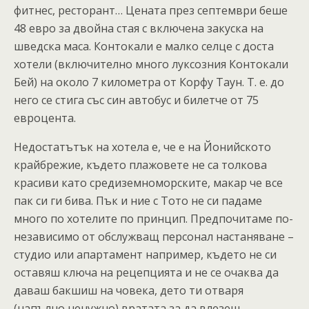
фитнес, ресторант… Цената през септември беше
48 евро за двойна стая с включена закуска на
шведска маса. Контокали е малко селце с доста
хотели (включително много луксозния Контокали
Бей) на около 7 километра от Корфу Таун. Т. е. до
него се стига със син автобус и билетче от 75
евроцента.
Недостатътък на хотела е, че е на Йонийското
крайбрежие, където плажовете не са толкова
красиви като средиземноморските, макар че все
пак си ги бива. Пък и ние с Тото не си падаме
много по хотелите по принцип. Предпочитаме по-
независимо от обслужващ персонал настаняване –
студио или апартамент например, където не си
оставяш ключа на рецепцията и не се очаква да
даваш бакшиш на човека, дето ти отваря
(напълно ненужно) вратата за да влезеш.