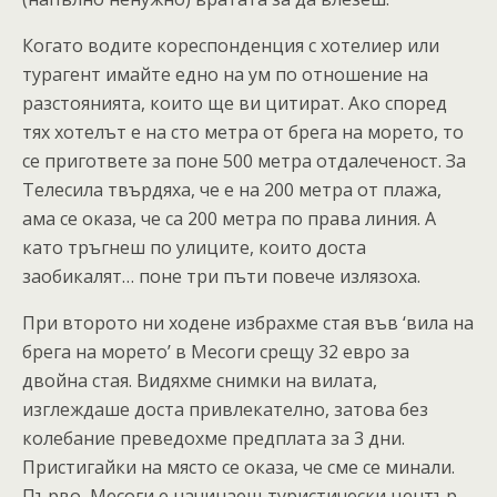
Когато водите кореспонденция с хотелиер или
турагент имайте едно на ум по отношение на
разстоянията, които ще ви цитират. Ако според
тях хотелът е на сто метра от брега на морето, то
се пригответе за поне 500 метра отдалеченост. За
Телесила твърдяха, че е на 200 метра от плажа,
ама се оказа, че са 200 метра по права линия. А
като тръгнеш по улиците, които доста
заобикалят… поне три пъти повече излязоха.
При второто ни ходене избрахме стая във ‘вила на
брега на морето’ в Месоги срещу 32 евро за
двойна стая. Видяхме снимки на вилата,
изглеждаше доста привлекателно, затова без
колебание преведохме предплата за 3 дни.
Пристигайки на място се оказа, че сме се минали.
Първо, Месоги е начинаещ туристически център.