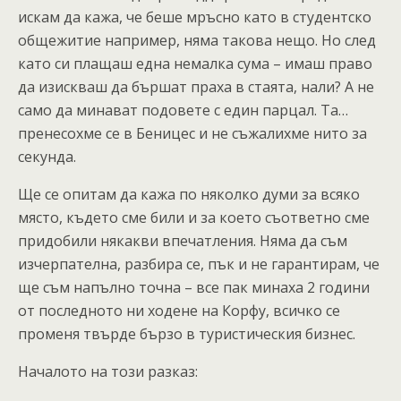
искам да кажа, че беше мръсно като в студентско
общежитие например, няма такова нещо. Но след
като си плащаш една немалка сума – имаш право
да изискваш да бършат праха в стаята, нали? А не
само да минават подовете с един парцал. Та…
пренесохме се в Беницес и не съжалихме нито за
секунда.
Ще се опитам да кажа по няколко думи за всяко
място, където сме били и за което съответно сме
придобили някакви впечатления. Няма да съм
изчерпателна, разбира се, пък и не гарантирам, че
ще съм напълно точна – все пак минаха 2 години
от последното ни ходене на Корфу, всичко се
променя твърде бързо в туристическия бизнес.
Началото на този разказ: