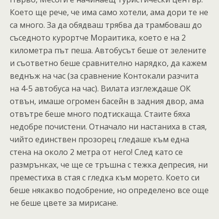
Което ще рече, че има само хотели, ама дори те не
са много. За да обядваш трябва да трамбоваш до
съседното курортче Мораитика, което е на 2
километра път пеша. Автобусът беше от зелените
и съответно беше сравнително нарядко, да кажем
веднъж на час (за сравнение Контокали разчита
на 4-5 автобуса на час). Вилата изглеждаше ОК
отвън, имаше огромен басейн в задния двор, ама
отвътре беше много подтискаща. Стаите бяха
недобре почистени. Отначало ни настаниха в стая,
чийто единствен прозорец гледаше към една
стена на около 2 метра от него! След като се
размрънках, че ще се тръшна с тежка депресия, ни
преместиха в стая с гледка към морето. Което си
беше някакво подобрение, но определено все още
не беше цвете за мирисане.