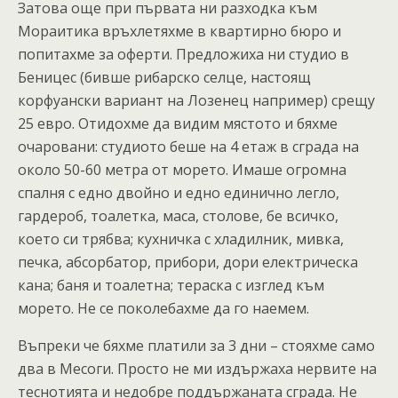
Затова още при първата ни разходка към
Мораитика връхлетяхме в квартирно бюро и
попитахме за оферти. Предложиха ни студио в
Беницес (бивше рибарско селце, настоящ
корфуански вариант на Лозенец например) срещу
25 евро. Отидохме да видим мястото и бяхме
очаровани: студиото беше на 4 етаж в сграда на
около 50-60 метра от морето. Имаше огромна
спалня с едно двойно и едно единично легло,
гардероб, тоалетка, маса, столове, бе всичко,
което си трябва; кухничка с хладилник, мивка,
печка, абсорбатор, прибори, дори електрическа
кана; баня и тоалетна; тераска с изглед към
морето. Не се поколебахме да го наемем.
Въпреки че бяхме платили за 3 дни – стояхме само
два в Месоги. Просто не ми издържаха нервите на
теснотията и недобре поддържаната сграда. Не