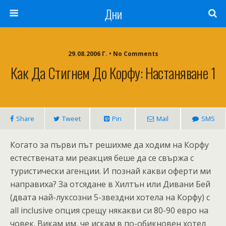
Дни
29.08.2006 Г. • No Comments
Как Да Стигнем До Корфу: Настаняване 1
Share
Tweet
Pin
Mail
SMS
Когато за първи път решихме да ходим на Корфу
естествената ми реакция беше да се свържа с
туристически агенции. И познай какви оферти ми
направиха? За отсядане в Хилтън или Дивани Бей
(двата най-луксозни 5-звездни хотела на Корфу) с
all inclusive опция срещу някакви си 80-90 евро на
човек. Викам им, че искам в по-обикновен хотел