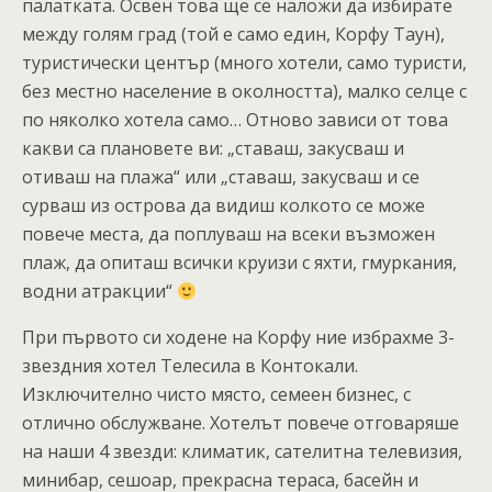
палатката. Освен това ще се наложи да избирате
между голям град (той е само един, Корфу Таун),
туристически център (много хотели, само туристи,
без местно население в околността), малко селце с
по няколко хотела само… Отново зависи от това
какви са плановете ви: „ставаш, закусваш и
отиваш на плажа“ или „ставаш, закусваш и се
сурваш из острова да видиш колкото се може
повече места, да поплуваш на всеки възможен
плаж, да опиташ всички круизи с яхти, гмуркания,
водни атракции“
При първото си ходене на Корфу ние избрахме 3-
звездния хотел Телесила в Контокали.
Изключително чисто място, семеен бизнес, с
отлично обслужване. Хотелът повече отговаряше
на наши 4 звезди: климатик, сателитна телевизия,
минибар, сешоар, прекрасна тераса, басейн и