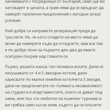
занимавате с посредници от България, само ще ви
натоварят в цената, а грам няма да се мръднат да
намерят прилични предложения с изгодни за вас
условия.
Най-добре си направете резервация преди да
тръгнете. Не, че като отидете на място няма да
може да намерите къде да отседнете, ама все пак
е по-добре поне за първите ден-два да имате
осигурен покрив над главите си.
Първо, решете какъв тип почивка искате. Дали се
изкушавате от 4 и 5-звездни хотели, дали
харесвате по-малки семейни хотелчета 3 звезди,
дали не предпочитате по-голямата независимост
на студиата и апартаментите, които се дават под
наем, или пък сте любител на къмпинг туризма и
ви трябва само късче земя, където да си опънете