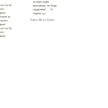
за едно кафе,
chel
за
За
красавице, не бъди
ого
горделива“…
10
дини!
години ago
тония
за
Follow Me on Twitter
 много
дини!
chel
за
За
ого
дини!