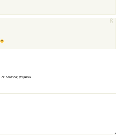
8
 се показва) (required)