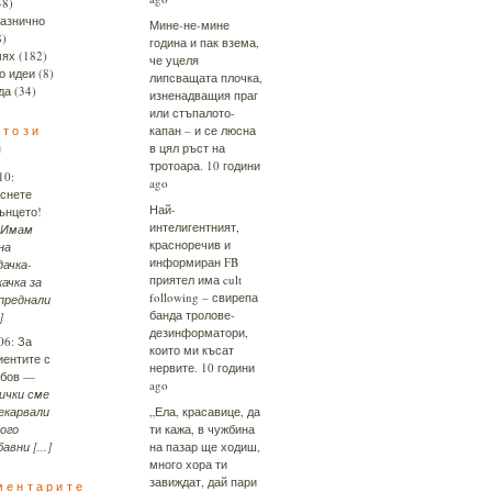
48)
азнично
Мине-не-мине
8)
година и пак взема,
ях
(182)
че уцеля
о идеи
(8)
липсващата плочка,
да
(34)
изненадващия праг
или стъпалото-
 този
капан – и се люсна
н
в цял ръст на
тротоара.
10 години
10:
ago
снете
Най-
ънцето!
интелигентният,
Имам
красноречив и
на
информиран FB
дачка-
приятел има cult
качка за
following – свирепа
преднали
банда тролове-
]
дезинформатори,
06:
За
които ми късат
иентите с
нервите.
10 години
бов
—
ago
ички сме
екарвали
„Ела, красавице, да
ого
ти кажа, в чужбина
бавни [...]
на пазар ще ходиш,
много хора ти
завиждат, дай пари
ментарите