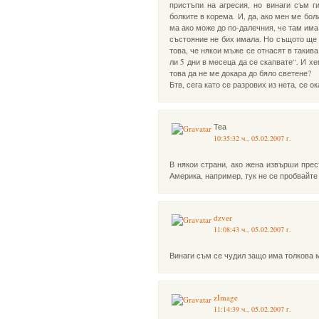
пристъпи на агресия, но винаги съм 
болките в корема. И, да, ако мен ме бо
ма ако може до по-далечния, че там има
състояние не бих имала. Но същото ще 
това, че някои мъже се отнасят в такив
ли 5 дни в месеца да се скапвате“. И х
това да не ме докара до бяло светене?
Бтв, сега като се разрових из нета, се 
Теа
10:35:32 ч., 05.02.2007 г.
В някои страни, ако жена извърши прес
Америка, например, тук не се пробвайт
dzver
11:08:43 ч., 05.02.2007 г.
Винаги съм се чудил защо има толкова 
zImage
11:14:39 ч., 05.02.2007 г.