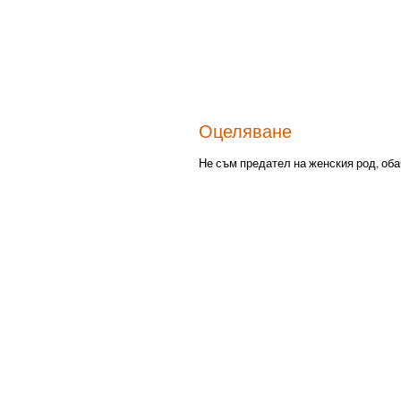
Оцеляване
Не съм предател на женския род, обач