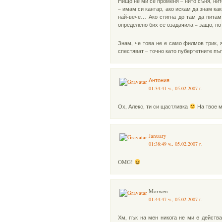
Нищо не ми се променя – нито съня, ни
– имам си кантар, ако искам да знам ка
най-вече… Ако стигна до там да питам 
определено бих се озадачила – защо, по
Знам, че това не е само филмов трик, 
спестяват – точно като пубертетните пъ
Антония
01:34:41 ч., 05.02.2007 г.
Ох, Алекс, ти си щастливка
На твое м
January
01:38:49 ч., 05.02.2007 г.
OMG!
Morwen
01:44:47 ч., 05.02.2007 г.
Хм, пък на мен никога не ми е действа