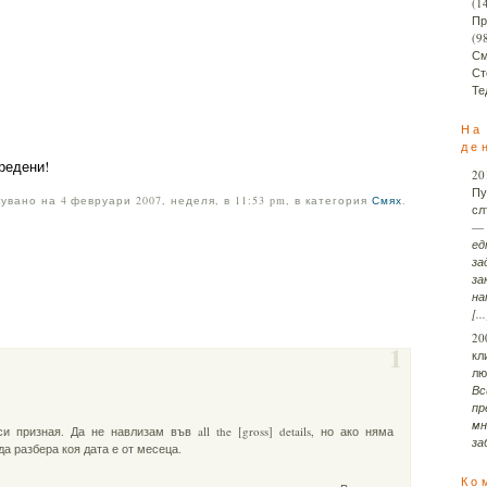
(1
Пр
(9
См
Ст
Те
На
де
предени!
20
Пу
увано на 4 февруари 2007, неделя, в 11:53 pm, в категория
Смях
.
сл
—
ед
за
за
на
[...
20
1
кл
лю
Вс
пр
мн
 призная. Да не навлизам във all the [gross] details, но ако няма
за
да разбера коя дата е от месеца.
Ко