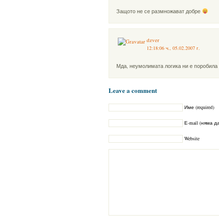
Защото не се размножават добре
dzver
12:18:06 ч., 05.02.2007 г.
Мда, неумолимата логика ни е поробила
Leave a comment
Име (required)
Е-mail (няма да
Website