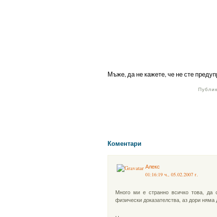
Мъже, да не кажете, че не сте преду
Публик
Коментари
Алекс
01:16:19 ч., 05.02.2007 г.
Много ми е странно всичко това, да си
физически доказателства, аз дори няма 