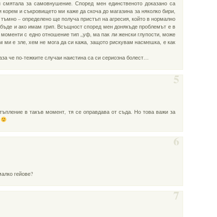
ги смятала за самовнушение. Според мен единственото доказано са
ли корем и съкровището ми каже да скоча до магазина за няколко бири,
 тъмно – определено ще получа пристъп на агресия, който в нормално
бъде и ако имам грип. Всъщност според мен донякъде проблемът е в
а моменти с едно отношение тип „уф, ма пак ли женски глупости, може
ем ми е зле, хем не мога да си кажа, защото рискувам насмешка, е как
оказа че по-тежките случаи наистина са си сериозна болест…
5
тъпление в такъв момент, тя се оправдава от съда. Но това важи за
е
6
малко гейове?
7