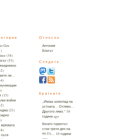
тегории
Относно
xt Gen
Антония
1)
Блогът
tter
(34)
огът
(53)
Следите
екидневно
32)
аете ли…
34)
муникации
6)
Кратките
т
(15)
лки войни
„Имаш шоколад на
32)
устната… Отляво…
нджа
(21)
Другото ляво.“
10
зарно
години ago
8)
Когато торентът
 мрежата
стои трети ден на
48)
99.5%…
10 години
 пътя
ago