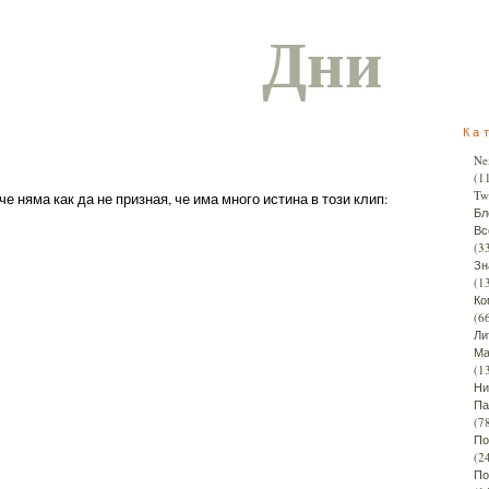
Дни
Ка
Ne
(1
Twi
е няма как да не призная, че има много истина в този клип:
Бл
Вс
(3
Зн
(1
Ко
(6
Ли
Ма
(1
Ни
Па
(7
По
(2
По