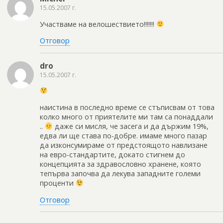
15.05.2007 г.
Участваме на велошествието!!!!!!!
Отговор
dro
15.05.2007 г.
наистина в последно време се стъписвам от това
колко много от приятелите ми там са понаддали
..
даже си мисля, че засега и да държим 19%,
едва ли ще става по-добре. имаме много пазар
да изконсумираме от предстоящото навлизане
на евро-стандартите, докато стигнем до
концепцията за здравословно хранене, която
тепърва започва да лекува западните големи
проценти
Отговор