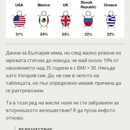
Данни за България няма, но след малко ровене из
мрежата стигнах до извода, че май около 19% от
населението над 25 години е с BMI > 30. Някъде
като Унгария сме. Да, не сме в челото на
таблицата, но пък определено имаме причина да
се разтревожим.
Та в този ред на мисли: нали не сте забравили за
вторнишкото велошествие? Я да пусна инфото
отново.