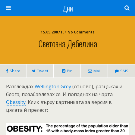
Дни
15.05.2007 Г. • No Comments
Световна Дебелина
Share
Tweet
Pin
Mail
SMS
Разглеждах
Wellington Grey
(отново), разцъках и
блога, позабавлявах се. И попаднах на чарта
Obessity
. Клик върху картинката за версия в
цялата й прелест: