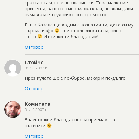
кратък пътя, но е по-планински. Това малко ме
притесни, защото сме с малка кола, не знам дали
няма да й е трудничко по стръмното.
Бтв в Кавала ще ходим с познатия ти, дето си му
търсил инфо
Той с половинката си, ние с
Тото
И всички ти благодарим!
Отговор
Стойчо
31.10.2007 г.
През Кулата ще е по-бързо, макар и по-дълго
Отговор
Комитата
31.10.2007 г.
Знаеш какви благодарности приемам – в
пътеписи
Отговор