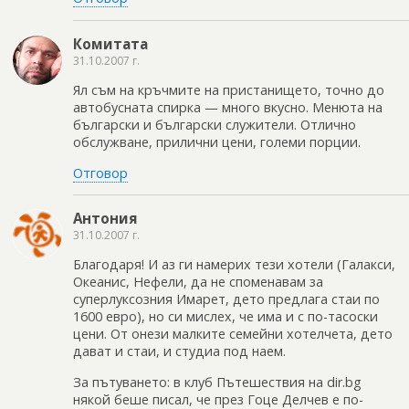
Комитата
31.10.2007 г.
Ял съм на кръчмите на пристанището, точно до
автобусната спирка — много вкусно. Менюта на
български и български служители. Отлично
обслужване, прилични цени, големи порции.
Отговор
Антония
31.10.2007 г.
Благодаря! И аз ги намерих тези хотели (Галакси,
Океанис, Нефели, да не споменавам за
суперлуксозния Имарет, дето предлага стаи по
1600 евро), но си мислех, че има и с по-тасоски
цени. От онези малките семейни хотелчета, дето
дават и стаи, и студиа под наем.
За пътуването: в клуб Пътешествия на dir.bg
някой беше писал, че през Гоце Делчев е по-