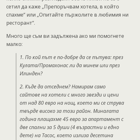
сетил да каже „Препоръчвам хотела, в който
спахме“ или „Опитайте пържолите в любимия ни
ресторант“.
Много ще съм ви задължена ако ми помогнете
малко:
1. По кой път е по-добре да се пътува: през
Кулата/Промахонас ли да минем или през
Илинден?
2. Къде да отседнем? Намирам само
сайтове на хотели с много звезди и цени
от над 80 евро на нощ, което ми се струва
твърде високо за този район. Миналата
година плащахме 45 евро за апартамент с
две спални за 5 души (4 възрастни и едно
дете) на Тасос, което излиза десетина