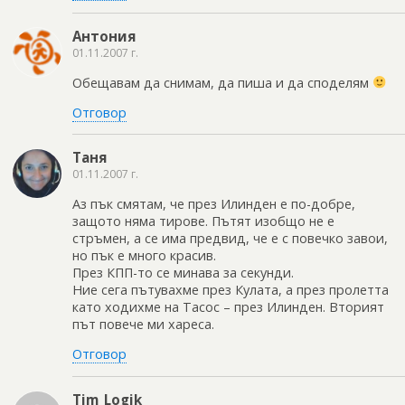
Антония
01.11.2007 г.
Обещавам да снимам, да пиша и да споделям
Отговор
Таня
01.11.2007 г.
Аз пък смятам, че през Илинден е по-добре,
защото няма тирове. Пътят изобщо не е
стръмен, а се има предвид, че е с повечко завои,
но пък е много красив.
През КПП-то се минава за секунди.
Ние сега пътувахме през Кулата, а през пролетта
като ходихме на Тасос – през Илинден. Вторият
път повече ми хареса.
Отговор
Tim_Logik