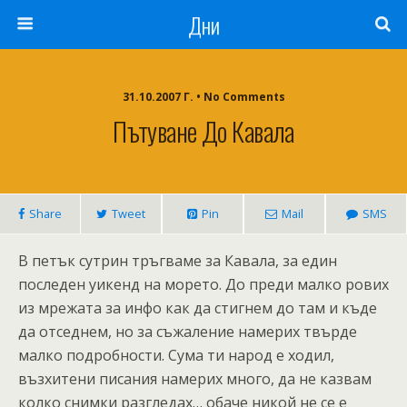
Дни
31.10.2007 Г. • No Comments
Пътуване До Кавала
Share
Tweet
Pin
Mail
SMS
В петък сутрин тръгваме за Кавала, за един
последен уикенд на морето. До преди малко рових
из мрежата за инфо как да стигнем до там и къде
да отседнем, но за съжаление намерих твърде
малко подробности. Сума ти народ е ходил,
възхитени писания намерих много, да не казвам
колко снимки разгледах… обаче никой не се е