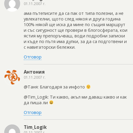
01.11.2007 г.
ама пътеписите да са пак от типа полезни, а не
увлекателни, щото след някоя и друга година
100% някой ще иска да мине по същия маршрут
и със сигурност ще провери в блогосферата, кои
ястия му препоръчваш, води подробни записки
и къде по пътя има дупки, за да са подготвени и
с навигаторски бележки.
Отговор
Антония
01.11.2007 г.
@Таня: Благодаря за инфото
@Tim_Logik: Ти какво, акъл ми даваш какво и как
да пиша ли
Отговор
Tim_Logik
01.11.2007 г.