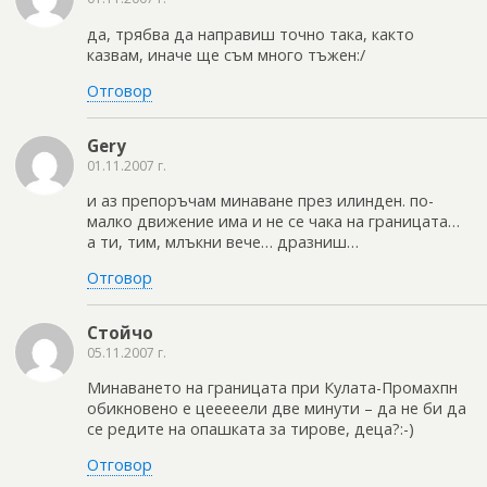
да, трябва да направиш точно така, както
казвам, иначе ще съм много тъжен:/
Отговор
Gery
01.11.2007 г.
и аз препоръчам минаване през илинден. по-
малко движение има и не се чака на границата…
а ти, тим, млъкни вече… дразниш…
Отговор
Стойчо
05.11.2007 г.
Минаването на границата при Кулата-Промахпн
обикновено е цееееели две минути – да не би да
се редите на опашката за тирове, деца?:-)
Отговор