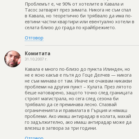
Проблемът е, че 90% от хотелите в Кавала и
Тасос затварят през зимата. Никога не съм спал
в Кавала, но теоретично би трябвало да има по-
евтини частни квартири или евентуално хотели в
селата близо до града по крайбрежието.
Отговор
Комитата
31.10.2007 г.
Кавала е много по-близо до пункта Илинден, но
не е ясно какъв е пътя до Гоце Делчев — никога
не съм минава от там. Иначе не очаквам никакви
проблеми на другия пункт – Кулата. През лятото
беше натоварено, защото точно след границата
строят магистрала, но сега след сезона би
трябвало да се преминава лесно. Спазвай
ограниченията и правилата в Гърция и нямаш
проблеми. Ако имаш антирадар в колата, махай
го задължително, ако имаш антирадар може да
влезеш в затвора за три години.
Отговор