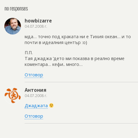
no responses
howbizarre
04.07.2008 г.
мда… точно под краката ни е Тихия океан… и то
почти в идеалния център :о)
П.П.
Тая джаджа ‘дето ми показва в реално време
коментара… кефи.. много…
Отговор
Антония
04.07.2008 г.
Джаджата
Отговор