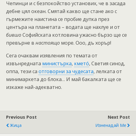
Чепинци и с безпокойство установих, че в засада
дебне цял океан. Смятай какво ще стане ако с
гърмежите наистина се пробие дупка през
центъра на планетата – водата ще нахлуе и от
бившо
Софийската котловина ужасно бързо ще се
превърне в
настоящо
море. Ооо, дъ хорър!
Сега очаквам изявления по темата от
извънредната
министърка
,
кметó
, Светия синод,
оппа, тези са
отговорни за чудесата
, лелката от
минимаркета до блока… И май бакалката ще се
изкаже най-адекватно.
Previous Post
Next Post
Жица
Изненадай Ме