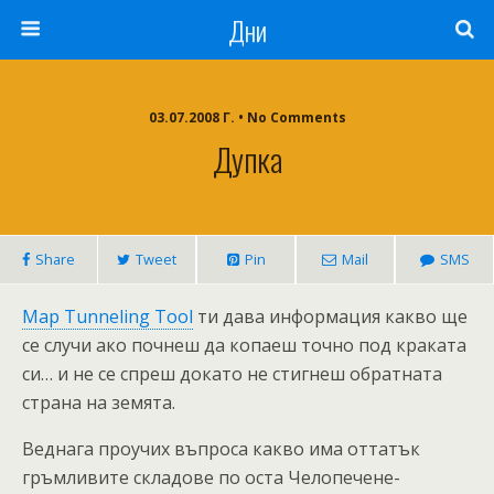
Дни
03.07.2008 Г. • No Comments
Дупка
Share
Tweet
Pin
Mail
SMS
Map Tunneling Tool
ти дава информация какво ще
се случи ако почнеш да копаеш точно под краката
си… и не се спреш докато не стигнеш обратната
страна на земята.
Веднага проучих въпроса какво има оттатък
гръмливите складове по оста Челопечене-