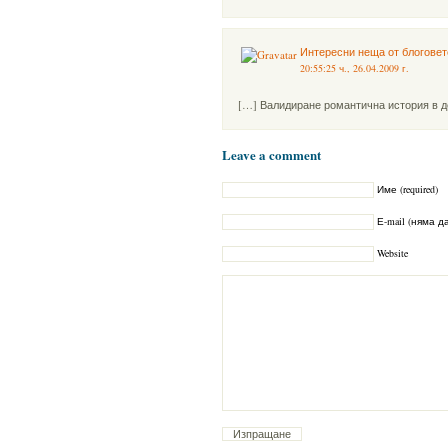
Интересни неща от блоговет
20:55:25 ч., 26.04.2009 г.
[…] Валидиране романтична история в д
Leave a comment
Име (required)
Е-mail (няма да
Website