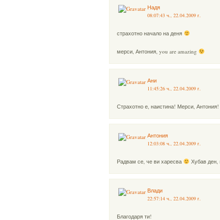
Надя
08:07:43 ч., 22.04.2009 г.
страхотно начало на деня
мерси, Антония, you are amazing
Ани
11:45:26 ч., 22.04.2009 г.
Страхотно е, наистина! Мерси, Антония!
Антония
12:03:08 ч., 22.04.2009 г.
Радвам се, че ви харесва
Хубав ден,
Влади
22:57:14 ч., 22.04.2009 г.
Благодаря ти!