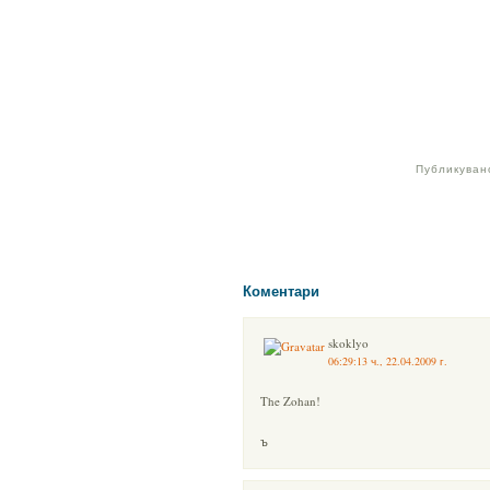
Публикувано
Коментари
skoklyo
06:29:13 ч., 22.04.2009 г.
The Zohan!
ъ