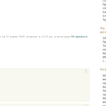
(1
Пр
(9
См
Ст
Те
На
де
 на 21 април 2009, вторник, в 10:39 pm, в категория
По мрежата
.
20
Пр
Те
се
ди
Ид
[...
1
Ко
Mi
мн
го
Ан
За
го
Mi
мн
2
го