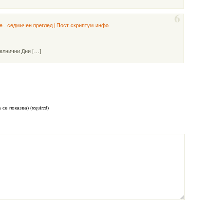
6
е - седмичен преглед | Пост-скриптум инфо
елнични Дни […]
 се показва) (required)