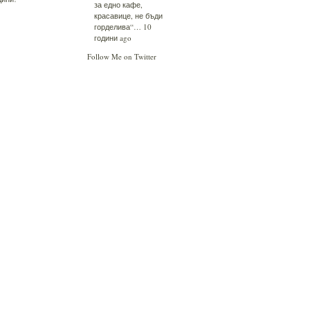
за едно кафе,
красавице, не бъди
горделива“…
10
години ago
Follow Me on Twitter