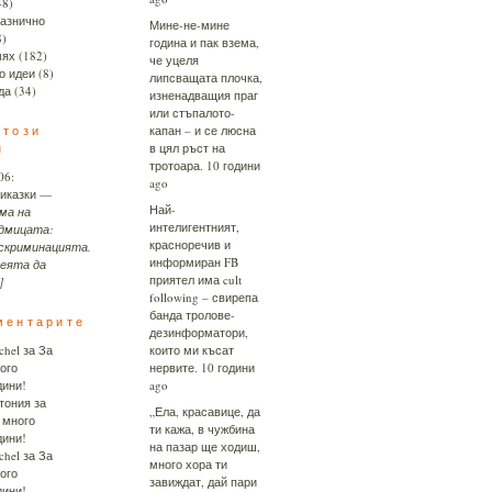
48)
азнично
Мине-не-мине
8)
година и пак взема,
ях
(182)
че уцеля
о идеи
(8)
липсващата плочка,
да
(34)
изненадващия праг
или стъпалото-
 този
капан – и се люсна
н
в цял ръст на
тротоара.
10 години
06:
ago
иказки
—
Най-
ма на
интелигентният,
дмицата:
красноречив и
скриминацията.
информиран FB
еята да
приятел има cult
]
following – свирепа
банда тролове-
ментарите
дезинформатори,
chel
за
За
които ми късат
ого
нервите.
10 години
дини!
ago
тония
за
„Ела, красавице, да
 много
ти кажа, в чужбина
дини!
на пазар ще ходиш,
chel
за
За
много хора ти
ого
завиждат, дай пари
дини!