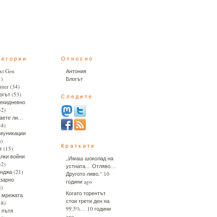
тегории
Относно
xt Gen
Антония
1)
Блогът
tter
(34)
огът
(53)
Следите
екидневно
32)
аете ли…
34)
муникации
6)
Кратките
т
(15)
лки войни
„Имаш шоколад на
32)
устната… Отляво…
нджа
(21)
Другото ляво.“
10
зарно
години ago
8)
Когато торентът
 мрежата
стои трети ден на
48)
99.5%…
10 години
 пътя
ago