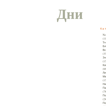
Дни
Ка
Ne
(1
Twi
Бл
Вс
(3
Зн
(1
Ко
(6
Ли
Ма
(1
Ни
Па
(7
По
(2
По