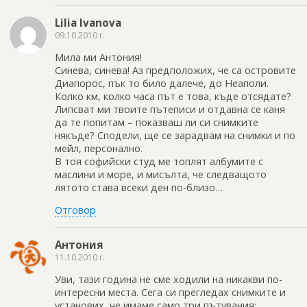
Lilia Ivanova
09.10.2010 г.
Мила ми Антония!
Синева, синева! Аз предположих, че са островите
Диапорос, пък то било далече, до Неаполи.
Колко км, колко часа път е това, къде отсядате?
Липсват ми твоите пътеписи и отдавна се каня
да те попитам – показваш ли си снимките
някъде? Сподели, ще се зарадвам на снимки и по
мейл, персонално.
В тоя софийски студ ме топлят албумите с
маслини и море, и мисълта, че следващото
лятото става всеки ден по-близо…
Отговор
Антония
11.10.2010 г.
Уви, тази година не сме ходили на никакви по-
интересни места. Сега си прегледах снимките и
установих, че имаме само три пътувания: