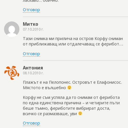
ласкаво… обично.
Отговор
Митко
07.10.2010 г.
Тази снимка ми прилича на остров Корфу сниман
от приближаващ или отдалечаващ се ферибот….
Отговор
Антония
08.10.2010 г.
Плажът е на Пелопонес. Островът е Елафонисос.
Мястото е вълшебно
Корфу не съм успяла да го снимам от ферибота
по една единствена причина – и четирите пъти
беше тъмно, фериботите вибрират доста,
всичко се размазваше, уви
Отговор