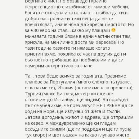
Вергина е чист, но обзаведен крайно
непретенциозно с изобилие от чамови мебели,
банята е оскъдна и като цяло – трябва да си в
добро настроение и тези неща да не те
впечатляват, иначе няма да харесаш мястото. Но
за €30 евро на стая… какво му плащаш
Миналата година бяхме в едни частни стаи там,
Хрисула, на мен лично доста ми харесаха. Но
тази година хазяите ги нямаше когато
пристигнахме, появиха се чак на другия ден и
съответно трябваше да пообиколим и да си
намерим алтернатива за спане.
Та… това беше всичко за годината. Правихме
планове за Португалия (много сложно пътуване,
отказахме се), Италия (оставихме я за пролетта),
Турция (може би след месец някъде ще
отскочим до Истанбул, ще видим). За пореден
път се убедихме, че през август НЕ ТРЯБВА да се
ходи на море, ще изпукаш от жега и тълпи.
Затова догодина, живот и здраве, ще отпрашим
на север. А междувременно ще си гледам
оскъдните снимки (ще ги подредя и ще ги пусна
тук скоро) и ще пъшкам на какво глупаво място