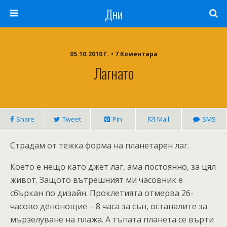
Дни
05.10.2010 Г. • 7 Коментара
Лагнато
Share
Tweet
Pin
Mail
SMS
Страдам от тежка форма на планетарен лаг.
Което е нещо като джет лаг, ама постоянно, за цял
живот. Защото вътрешният ми часовник е
сбъркан по дизайн. Проклетията отмерва 26-
часово денонощие – 8 часа за сън, останалите за
мързелуване на плажа. А тъпата планета се върти