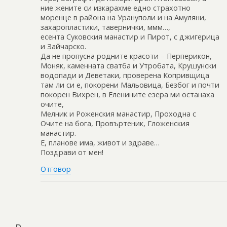
ние жените си изкарахме едно страхотно
моренце в района на Урануполи и на Амуляни,
захаропластики, тавернички, ммм…,
есента Суковския манастир и Пирот, с джигерица
и Зайчарско.
Да не пропусна родните красоти – Перперикон,
Моняк, каменната сватба и Утробата, Крушунски
водопади и Деветаки, проверена Копривщица
там ли си е, покорени Мальовица, Безбог и почти
покорен Вихрен, в Еленините езера ми останаха
очите,
Мелник и Роженския манастир, Проходна с
Очите на бога, Провъртеник, Гложенския
манастир.
Е, планове има, живот и здраве…
Поздрави от мен!
Отговор