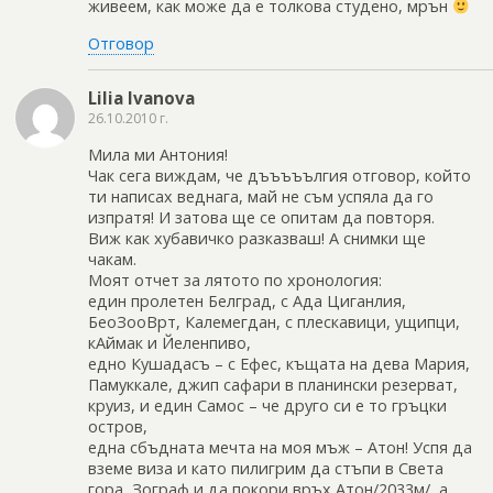
живеем, как може да е толкова студено, мрън
Отговор
Lilia Ivanova
26.10.2010 г.
Мила ми Антония!
Чак сега виждам, че дъъъъългия отговор, който
ти написах веднага, май не съм успяла да го
изпратя! И затова ще се опитам да повторя.
Виж как хубавичко разказваш! А снимки ще
чакам.
Моят отчет за лятото по хронология:
един пролетен Белград, с Ада Циганлия,
БеоЗооВрт, Калемегдан, с плескавици, ущипци,
кАймак и Йеленпиво,
едно Кушадасъ – с Ефес, къщата на дева Мария,
Памуккале, джип сафари в планински резерват,
круиз, и един Самос – че друго си е то гръцки
остров,
една сбъдната мечта на моя мъж – Атон! Успя да
вземе виза и като пилигрим да стъпи в Света
гора, Зограф и да покори връх Атон/2033м/, а