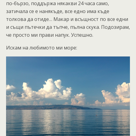
по-бързо, поддържа някакви 24 часа само,
затичала се е нанякъде, все едно има къде
толкова да отиде… Макар и всъщност по все едни
и същи пътечки да тъпче, пълна скука. Подозирам,
че просто ми прави напук. Успешно.
Искам на любимото ми море: