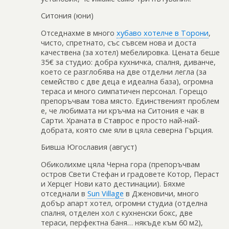
Ситония (юни)
Отседнахме в много
хубаво хотелче в Торони
,
чисто, спретнато, със съвсем нова и доста
качествена (за хотел) мебелировка. Цената беше
35€ за студио: добра кухничка, спалня, диванче,
което се разглобява на две отделни легла (за
семейство с две деца е идеална база), огромна
тераса и много симпатичен персонал. Горещо
препоръчвам това място. Единственият проблем
е, че любимата ни кръчма на Ситония е чак в
Сарти. Храната в Ставрос е просто най-най-
добрата, която сме яли в цяла северна Гърция.
Бивша Югославия (август)
Обиколихме цяла Черна гора (препоръчвам
остров Свети Стефан и градовете Котор, Пераст
и Херцег Нови като дестинации). Бяхме
отседнали в
Sun Village
в Дженовичи, много
добър апарт хотел, огромни студиа (отделна
спалня, отделен хол с кухненски бокс, две
тераси, перфектна баня… някъде към 60 м2),