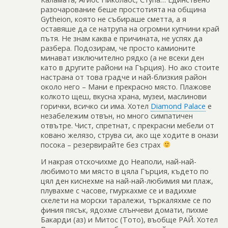
разочарование беше простотията на община
Gytheion, която не събираше сметта, а я
оставяше да се натрупа на огромни купчини край
пътя. Не знам каква е причината, не успях да
разбера. Подозирам, че просто камионите
минават изключително рядко (а не всеки ден
като в другите райони на Гърция). Но ако стоите
настрана от това градче и най-близкия район
около него – Мани е прекрасно място. Плажове
колкото щеш, вкусна храна, музеи, маслинови
горички, всичко си има. Хотел
Diamond Palace
е
незабележим отвън, но много симпатичен
отвътре. Чист, спретнат, с прекрасни мебели от
ковано желязо, струва си, ако ще ходите в онази
посока – резервирайте без страх
И накрая отскочихме до Неаполи, най-най-
любимото ми място в цяла Гърция, където по
цял ден киснехме на най-най-любимия ми плаж,
плувахме с часове, гмуркахме се и вадихме
скелети на морски таралежи, търкаляхме се по
финия пясък, ядохме слънчеви домати, пихме
Бакарди (аз) и Митос (Тото), въобще РАЙ. Хотел