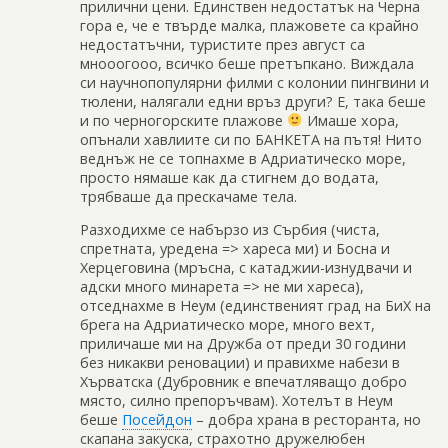
прилични цени. Единствен недостатък на Черна
гора е, че е твърде малка, плажовете са крайно
недостатъчни, туристите през август са
мнооогооо, всичко беше претъпкано. Виждала
си научнопопулярни филми с колонии пингвини и
тюлени, налягали едни връз други? Е, така беше
и по черногорските плажове
Имаше хора,
опънали хавлиите си по БАНКЕТА на пътя! Нито
веднъж не се топнахме в Адриатическо море,
просто нямаше как да стигнем до водата,
трябваше да прескачаме тела.
Разходихме се набързо из Сърбия (чиста,
спретната, уредена => хареса ми) и Босна и
Херцеговина (мръсна, с катаджии-изнудвачи и
адски много минарета => не ми хареса),
отседнахме в Неум (единственият град на БиХ на
брега на Адриатическо море, много вехт,
приличаше ми на Дружба от преди 30 години
без никакви реновации) и правихме набези в
Хърватска (Дубровник е впечатляващо добро
място, силно препоръчвам). Хотелът в Неум
беше
Посейдон
– добра храна в ресторанта, но
скапана закуска, страхотно дружелюбен