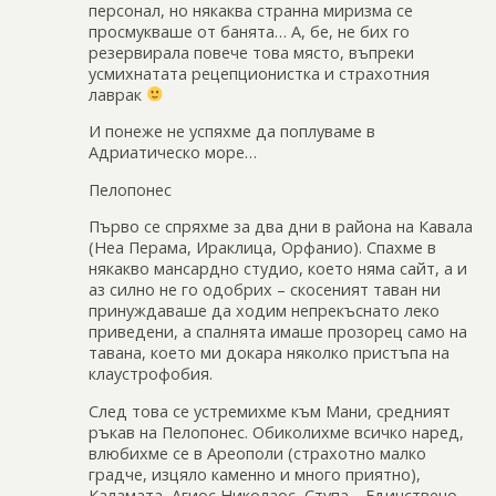
персонал, но някаква странна миризма се
просмукваше от банята… А, бе, не бих го
резервирала повече това място, въпреки
усмихнатата рецепционистка и страхотния
лаврак
И понеже не успяхме да поплуваме в
Адриатическо море…
Пелопонес
Първо се спряхме за два дни в района на Кавала
(Неа Перама, Ираклица, Орфанио). Спахме в
някакво мансардно студио, което няма сайт, а и
аз силно не го одобрих – скосеният таван ни
принуждаваше да ходим непрекъснато леко
приведени, а спалнята имаше прозорец само на
тавана, което ми докара няколко пристъпа на
клаустрофобия.
След това се устрeмихме към Мани, средният
ръкав на Пелопонес. Обиколихме всичко наред,
влюбихме се в Ареополи (страхотно малко
градче, изцяло каменно и много приятно),
Каламата, Агиос Николаос, Ступа… Единствено