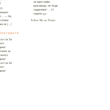
за едно кафе,
]
красавице, не бъди
05:
горделива“…
10
лемият
години ago
ял…
—
Не,
 става
Follow Me on Twitter
а за [...]
ментарите
chel
за
За
ого
дини!
тония
за
 много
дини!
chel
за
За
ого
дини!