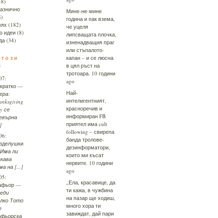
48)
азнично
Мине-не-мине
8)
година и пак взема,
ях
(182)
че уцеля
о идеи
(8)
липсващата плочка,
да
(34)
изненадващия праг
или стъпалото-
 този
капан – и се люсна
н
в цял ръст на
тротоара.
10 години
07:
ago
кратко
—
Най-
ера:
интелигентният,
anksgiving
красноречив и
y се
информиран FB
евърна
приятел има cult
]
following – свирепа
06:
банда тролове-
зделушки
дезинформатори,
Има ли
които ми късат
кава
нервите.
10 години
ма на [...]
ago
05:
„Ела, красавице, да
афьор
—
ти кажа, в чужбина
еди
на пазар ще ходиш,
лко Тото
много хора ти
е
завиждат, дай пари
фьорска