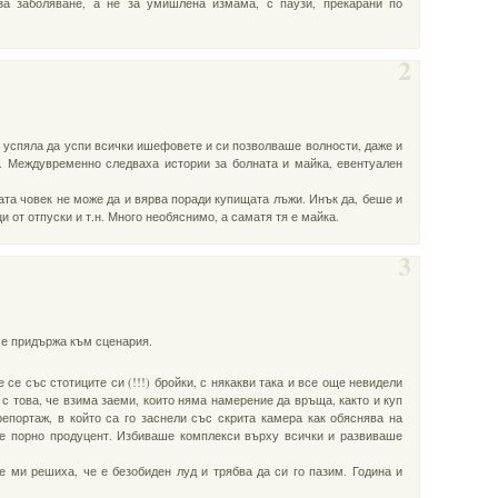
за заболяване, а не за умишлена измама, с паузи, прекарани по
2
 успяла да успи всички ишефовете и си позволваше волности, даже и
а. Междувременно следваха истории за болната и майка, евентуален
ата човек не може да и вярва поради купищата лъжи. Инък да, беше и
 от отпуски и т.н. Много необяснимо, а саматя тя е майка.
3
се придържа към сценария.
е със стотиците си (!!!) бройки, с някакви така и все още невидели
и с това, че взима заеми, които няма намерение да връща, както и куп
репортаж, в който са го заснели със скрита камера как обяснява на
 е порно продуцент. Избиваше комплекси върху всички и развиваше
е ми решиха, че е безобиден луд и трябва да си го пазим. Година и