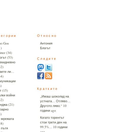
тегории
Относно
xt Gen
Антония
1)
Блогът
tter
(34)
огът
(53)
Следите
екидневно
32)
аете ли…
34)
муникации
6)
Кратките
т
(15)
лки войни
„Имаш шоколад на
32)
устната… Отляво…
нджа
(21)
Другото ляво.“
10
зарно
години ago
8)
Когато торентът
 мрежата
стои трети ден на
48)
99.5%…
10 години
 пътя
ago