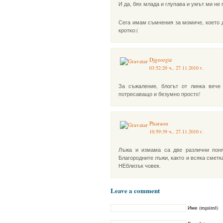
И да, бях млада и глупава и умът ми не 
Сега имам съмнения за момиче, което д
кротко:(
Djgeorgie
03:52:20 ч., 27.11.2010 г.
За съжаление, блогът от линка вече
потресаващо и безумно просто!
Pharaon
10:59:39 ч., 27.11.2010 г.
Лъжа и измама са две различни поня
Благородните лъжи, както и всяка сметк
НЕблизък човек.
Leave a comment
Име (required)