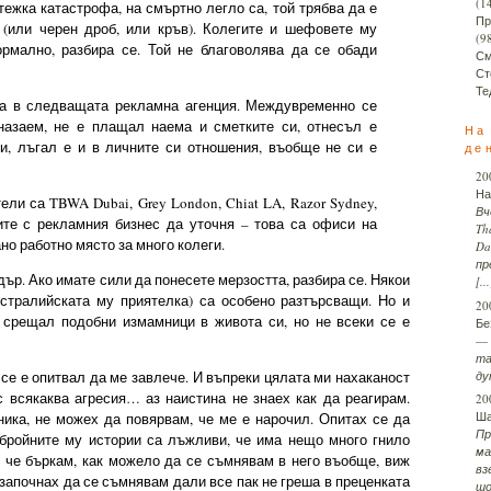
(1
тежка катастрофа, на смъртно легло са, той трябва да е
Пр
 (или черен дроб, или кръв). Колегите и шефовете му
(9
ормално, разбира се. Той не благоволява да се обади
См
Ст
Те
ва в следващата рекламна агенция. Междувременно се
 назаем, не е плащал наема и сметките си, отнесъл е
На
и, лъгал е и в личните си отношения, въобще не си е
де
20
На
ли са TBWA Dubai, Grey London, Chiat LA, Razor Sydney,
Вч
ите с рекламния бизнес да уточня – това са офиси на
Th
но работно място за много колеги.
Da
пр
ър. Ако имате сили да понесете мерзостта, разбира се. Някои
[...
стралийската му приятелка) са особено разтърсващи. Но и
20
 срещал подобни измамници в живота си, но не всеки се е
Бе
—
та
ду
се е опитвал да ме завлече. И въпреки цялата ми нахаканост
с всякаква агресия… аз наистина не знаех как да реагирам.
20
Ш
ника, не можех да повярвам, че ме е нарочил. Опитах се да
Пр
обройните му истории са лъжливи, че има нещо много гнило
ма
, че бъркам, как можело да се съмнявам в него въобще, виж
вз
 започнах да се съмнявам дали все пак не греша в преценката
шо