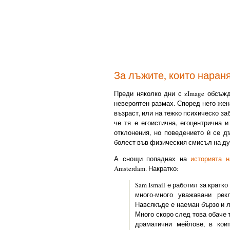
За лъжите, които наран
Преди няколко дни с zImage обсъж
невероятен размах. Според него же
възраст, или на тежко психическо за
че тя е егоистична, егоцентрична 
отклонения, но поведението ѝ се д
болест във физическия смисъл на ду
А снощи попаднах на
историята н
Amsterdam. Накратко:
Sam Ismail е работил за кратко
много-много уважавани ре
Навсякъде е наеман бързо и л
Много скоро след това обаче 
драматични мейлове, в кои