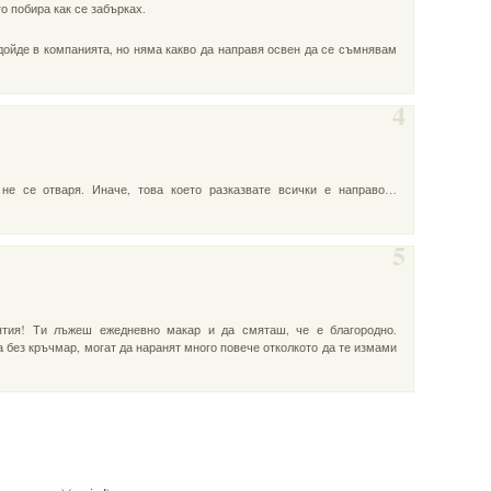
го побира как се забърках.
ойде в компанията, но няма какво да направя освен да се съмнявам
4
 не се отваря. Иначе, това което разказвате всички е направо…
5
тия! Ти лъжеш ежедневно макар и да смяташ, че е благородно.
а без кръчмар, могат да наранят много повече отколкото да те измами