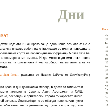
Дни
Ка
яват
Ne
(1
Twi
дахме надълго и нашироко защо една наша позната лъже с
Бл
ната има някакво заболяване (дължащо се или на напреднала
Вс
боляване от сорта на параноидна шизофрения). Моята теза бе,
(3
и злонамерена митоманка. И да, може и да има леки психо
Зн
ължи на патологичната ѝ неспособност на емпатия, а не на
(1
Ко
мата.
(6
Ли
а Sam Ismail
, разкрита от Heather LeFevre от StrawberryFrog
Ма
(1
Ни
 (от броени дни до няколко месеца) в доста от големите и
Па
кламни агенции в Европа, Азия, Австралия и САЩ.
(7
есно, посрещан е приятелски, хората го харесват много.
По
той изчезва. Или въобще не се обажда повече, или пуска
(2
то обяснява, че родителите му (или сестра му, или
По