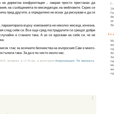
 на директна конфронтация – накрая просто престанах да
[...
ния, на съобщенията по месинджъри, на мейловете. Скрих се
20
лича пред другите, а определено не исках да рискувам и да се
Го
б
не
дум
 паразитирала върху компанията ни няколко месеца, изчезна.
ия след себе си. Все още сред пострадалите се срещат добри
Ко
случайно е станало така. А аз се ядосвам на себе си, че не
ка.
Mi
мн
исок глас за всичките безчинства на въпросния Сам е много-
го
остъпила така. За да е по-чисто около нас.
Ан
За
010, вторник, в 12:40 pm, в категория
Комуникации
,
По мрежата
.
го
Mi
мн
го
1