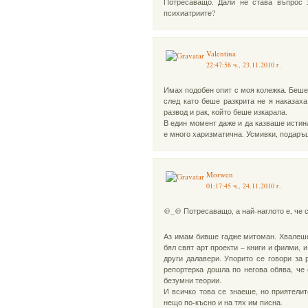
Потресаващо. Дали не става въпрос 
психиатриите?
Valentina
22:47:58 ч., 23.11.2010 г.
Имах подобен опит с моя колежка. Беше
след като беше разкрита не я наказах
развод и рак, който беше изкарала.
В един момент даже и да казваше истин
е много харизматична. Усмивки, подаръци
Morwen
01:17:45 ч., 24.11.2010 г.
@_@ Потресаващо, а най-наглото е, че 
Аз имам бивше гадже митоман. Хвалеше с
бял свят арт проекти – книги и филми, 
други далавери. Упорито се говори за 
репортерка дошла по негова обява, че
безумни теории.
И всичко това се знаеше, но приятелит
нещо по-късно и на тях им писна.