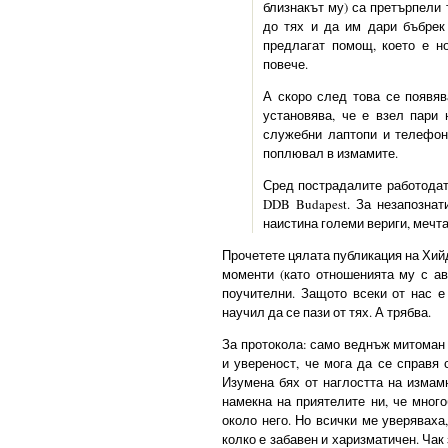
близнакът му) са претърпели 
до тях и да им дари бъбрек
предлагат помощ, което е н
повече.
А скоро след това се появя
установява, че е взел пари
служебни лаптопи и телефон
поплювал в измамите.
Сред пострадалите работодате
DDB Budapest. За незапознат
наистина големи вериги, мечта
Прочетете цялата публикация на Хийд
моменти (като отношенията му с ав
поучителни. Защото всеки от нас е
научил да се пази от тях. А трябва.
За протокола: само веднъж митоман 
и увереност, че мога да се справя 
Изумена бях от наглостта на измам
намекна на приятелите ни, че мног
около него. Но всички ме уверяваха
колко е забавен и харизматичен. Чак