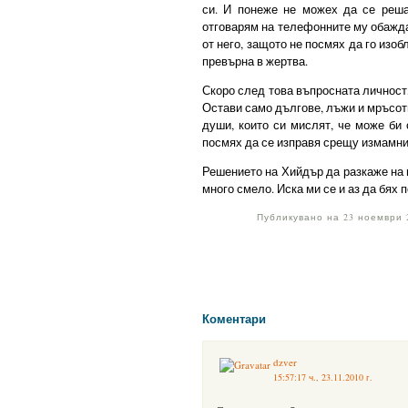
си. И понеже не можех да се реша
отговарям на телефонните му обажда
от него, защото не посмях да го изоб
превърна в жертва.
Скоро след това въпросната личност,
Остави само дългове, лъжи и мръсот
души, които си мислят, че може би 
посмях да се изправя срещу измамни
Решението на Хийдър да разкаже на в
много смело. Иска ми се и аз да бях п
Публикувано на 23 ноември 2
Коментари
dzver
15:57:17 ч., 23.11.2010 г.