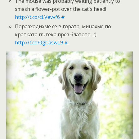
The mouse was probably waiting patiently to
smash a flower-pot over the cat's head!
http://t.co/cLVevvf6
#
Поразходихме се в гората, минахме по
кратката пътека през блатото…:)
http://t.co/0gCaswL9
#