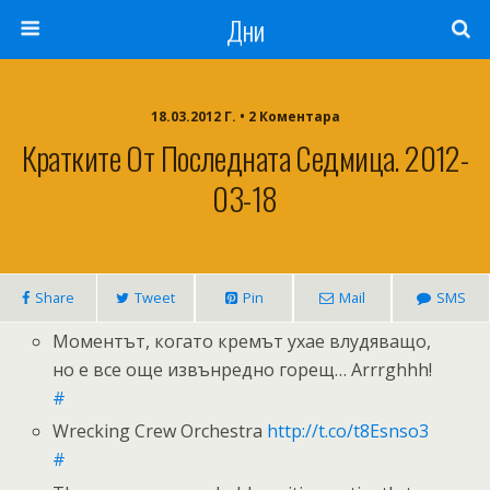
Дни
18.03.2012 Г. • 2 Коментара
Кратките От Последната Седмица. 2012-
03-18
Share
Tweet
Pin
Mail
SMS
Моментът, когато кремът ухае влудяващо,
но е все още извънредно горещ… Arrrghhh!
#
Wrecking Crew Orchestra
http://t.co/t8Esnso3
#