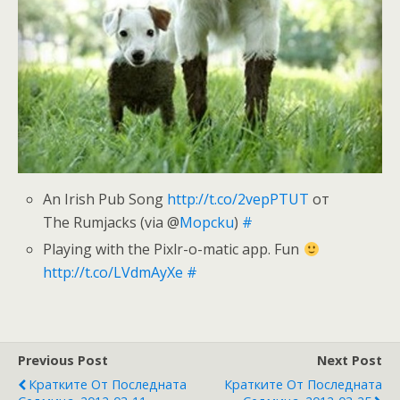
An Irish Pub Song
http://t.co/2vepPTUT
от
The Rumjacks (via @
Mopcku
)
#
Playing with the Pixlr-o-matic app. Fun
http://t.co/LVdmAyXe
#
Previous Post
Next Post
Кратките От Последната
Кратките От Последната