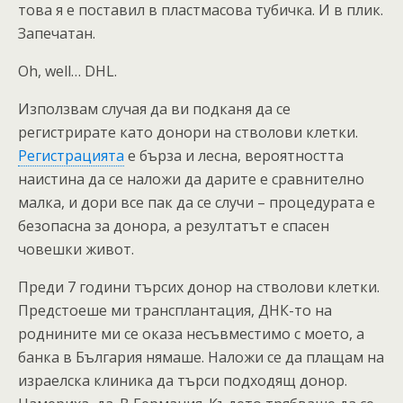
това я е поставил в пластмасова тубичка. И в плик.
Запечатан.
Oh, well… DHL.
Използвам случая да ви подканя да се
регистрирате като донори на стволови клетки.
Регистрацията
е бърза и лесна, вероятността
наистина да се наложи да дарите е сравнително
малка, и дори все пак да се случи – процедурата е
безопасна за донора, а резултатът е спасен
човешки живот.
Преди 7 години търсих донор на стволови клетки.
Предстоеше ми трансплантация, ДНК-то на
роднините ми се оказа несъвместимо с моето, а
банка в България нямаше. Наложи се да плащам на
израелска клиника да търси подходящ донор.