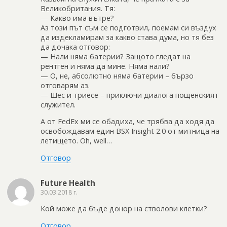
Великобритания. Тя:
— Какво има вътре?
Аз този път съм се подготвил, поемам си въздух
да издекламирам за какво става дума, но тя без
да дочака отговор:
— Нали няма батерии? Защото гледат на
рентген и няма да мине. Няма нали?
— О, не, абсолютно няма батерии – бързо
отговарям аз.
— Шес и триесе – приключи диалога пощенският
служител.
А от FedEx ми се обадиха, че трябва да ходя да
освобождавам един BSX Insight 2.0 от митница на
летището. Oh, well…
Отговор
Future Health
30.03.2018 г.
Кой може да бъде донор на стволови клетки?
Отговор