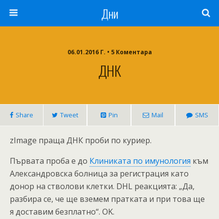
Дни
06.01.2016 Г. • 5 Коментара
ДНК
Share
Tweet
Pin
Mail
SMS
zImage праща ДНК проби по куриер.
Първата проба е до
Клиниката по имунология
към
Александровска болница за регистрация като
донор на стволови клетки. DHL реакцията: „Да,
разбира се, че ще вземем пратката и при това ще
я доставим безплатно“. OK.