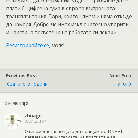
Намериха, да. В Германия. Където трябваше да се
плати 6-цифрена сума в евро за въпросната
трансплантация. Пари, които нямам и няма откъде
да намеря. Добре, че имах изключително упорити
и наистина посветени на работата си лекари…
Регистрирайте се
, моля!
Previous Post
Next Post
За Много Години
На Юг
5 коментара
zImage
07.01.2016 г.
Отивам днес в пощата да пращам до DNAFit.
Казвам на служителката, че пратката е за