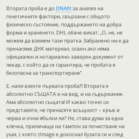
Втората проба е до
DNAfit
за анализ на
генетичните фактори, свързани с общото
физическо състояние, поддържането на добра
форма и храненето. DHL обаче викат: „О, не, не
можем да вземем тази пратка. Забранено ни е да
пренасяме ДНК материал, освен ако няма
официален и нотариално-заверен документ от
лекар, с който да се гарантира, че пробата е
безопасна за транспортиране“.
Е, нали взехте първата проба?! Втората е
абсолютно СЪЩАТА и на вид, и на съдържание.
Ама абсолютно същата! И какво точно си
представяте, че пренасяте всъщност – кръв и
черва и очни ябълки ли? Не, става дума за една
клечка, приличаща на тампон за почистване на
уши, с която zImage е докоснал бузата си и след