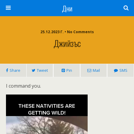
Дни
25.12.2023 Г. • No Comments
Джийзъс
Share
Tweet
Pin
Mail
SMS
I command you.
Видео