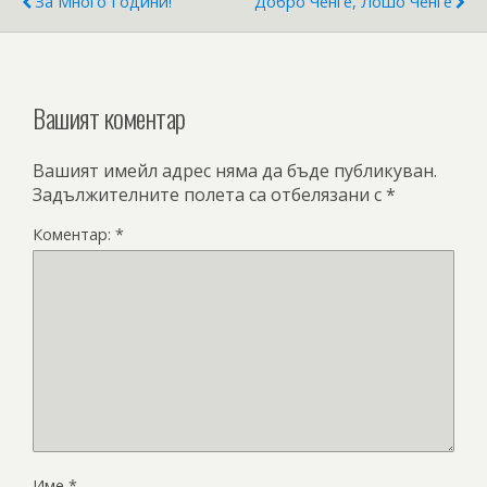
За Много Години!
Добро Ченге, Лошо Ченге
Вашият коментар
Вашият имейл адрес няма да бъде публикуван.
Задължителните полета са отбелязани с
*
Коментар:
*
Име
*