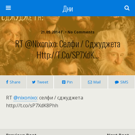
Дни
21.05.2014 Г. • No Comments
RT @nixonixo: Селфи / Сджуджета
Http://t.co/sP7XdK…
Share
Tweet
Pin
Mail
SMS
RT
@nixonixo
: селфи / сджуджета
http://t.co/sP7XdK8Phh