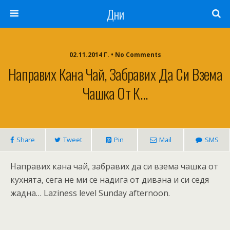
Дни
02.11.2014 Г. • No Comments
Направих Кана Чай, Забравих Да Си Взема
Чашка От К…
Share
Tweet
Pin
Mail
SMS
Направих кана чай, забравих да си взема чашка от
кухнята, сега не ми се надига от дивана и си седя
жадна… Laziness level Sunday afternoon.