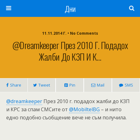
Дни
11.11.2014 Г. • No Comments
@dreamkeeper През 2010 Г. Подадох
Жалби До КЗП И К…
Share
Tweet
Pin
Mail
SMS
@dreamkeeper
През 2010 г. подадох жалби до КЗП
и КРС за спам СМСите от
@MobiltelBG
– и нито
едно подобно съобщение вече не съм получила.