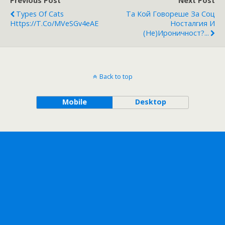
Previous Post
Next Post
Types Of Cats
Та Кой Говореше За Соц
Https://t.co/mVeSGv4eAE
Носталгия И
(не)ироничност?...
Back to top
Mobile
Desktop