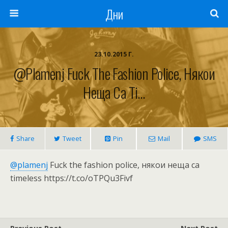
Дни
23.10.2015 Г.
@plamenj Fuck The Fashion Police, Някои
Неща Са Ti…
Share
Tweet
Pin
Mail
SMS
@plamenj
Fuck the fashion police, някои неща са
timeless https://t.co/oTPQu3Fivf