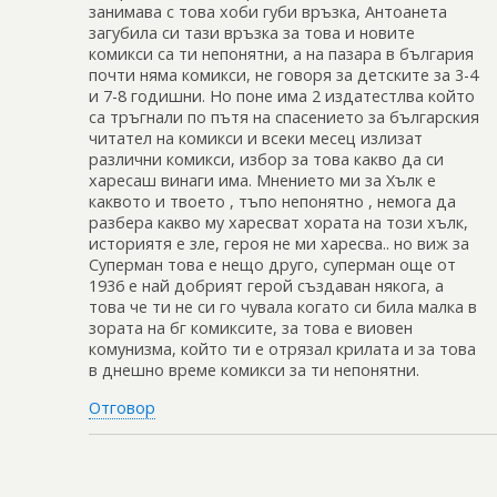
занимава с това хоби губи връзка, Антоанета
загубила си тази връзка за това и новите
комикси са ти непонятни, а на пазара в българия
почти няма комикси, не говоря за детските за 3-4
и 7-8 годишни. Но поне има 2 издатестлва който
са тръгнали по пътя на спасението за българския
читател на комикси и всеки месец излизат
различни комикси, избор за това какво да си
харесаш винаги има. Мнението ми за Хълк е
каквото и твоето , тъпо непонятно , немога да
разбера какво му харесват хората на този хълк,
историятя е зле, героя не ми харесва.. но виж за
Суперман това е нещо друго, суперман още от
1936 е най добрият герой създаван някога, а
това че ти не си го чувала когато си била малка в
зората на бг комиксите, за това е виовен
комунизма, който ти е отрязал крилата и за това
в днешно време комикси за ти непонятни.
Отговор