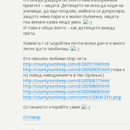
приятел – овцата. Детенцето не иска да ходи на
училище, да яде плодове, майката се депресира,
защото няма пари и е малко пълничка, овцата
пък винаги казва нещо умно.
И това е общо взето – как детенцето вижда
света.
Комиксът се ъпдейтва почти всеки ден и е много
лесно да го заобичаш.
Ето няколко любими strip-чета:
http://countyoursheep.com/d/20051104.html
http://countyoursheep.com/d/20050905.html
(това е
по повод наводненията в Ню Орлиънс)
http://countyoursheep.com/d/20050817.html
http://countyoursheep.com/d/20050809.html
http://countyoursheep.com/d/20050808.html
http://countyoursheep.com/comics/20041231c.png
Останалото открийте сами!
Отговор