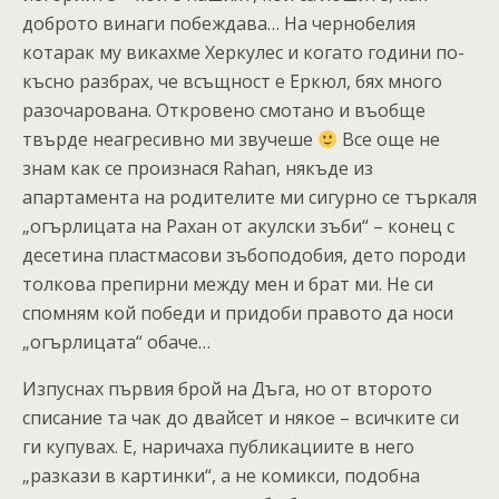
доброто винаги побеждава… На чернобелия
котарак му викахме Херкулес и когато години по-
късно разбрах, че всъщност е Еркюл, бях много
разочарована. Откровено смотано и въобще
твърде неагресивно ми звучеше
Все още не
знам как се произнася Rahan, някъде из
апартамента на родителите ми сигурно се търкаля
„огърлицата на Рахан от акулски зъби“ – конец с
десетина пластмасови зъбоподобия, дето породи
толкова препирни между мен и брат ми. Не си
спомням кой победи и придоби правото да носи
„огърлицата“ обаче…
Изпуснах първия брой на Дъга, но от второто
списание та чак до двайсет и някое – всичките си
ги купувах. Е, наричаха публикациите в него
„разкази в картинки“, а не комикси, подобна