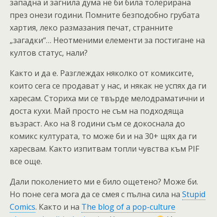
западна и загнила дума не би била толерирана
през онези години. Помните безподобно грубата
хартия, леко размазания печат, странните
„загадки“… Неотменими елементи за постигане на
култов статус, нали?
Както и да е. Разглеждах няколко от комиксите,
които сега се продават у нас, и някак не успях да ги
харесам. Сториха ми се твърде мелодраматични и
доста кухи. Май просто не съм на подходяща
възраст. Ако на 8 години съм се докоснала до
комикс културата, то може би и на 30+ щях да ги
харесвам. Както изпитвам топли чувства към PIF
все още.
Дали поколението ми е било ощетено? Може би.
Но поне сега мога да се смея с пълна сила на
Stupid
Comics
. Както и на
Тhe blog of a pop-culture