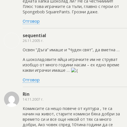
едната хапка шоколад ли? Не са честнииии!!!
Плюс това играчките са тъпи, главно с герои от
Spongebob SquarePants. Грозни даже.
Отговор
sequential
26.11.2005 г.
Освен “Дъга” имаше и “Чуден свят”, да вметна …
А шоколадовите яйца играчките им не струват
изобщо от много години насам – ех едно време
какви играчки имаше …
Отговор
Rin
14.11.2007 г.
Комиксите са нещо повече от култура , те са
начин на живот, старите комикси бяха добри за
времето си и все още някой от тях са много
добри, Ако човек спред 10тина години да се