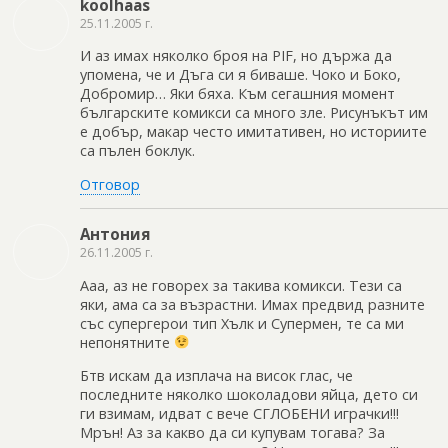
koolhaas
25.11.2005 г.
И аз имах няколко броя на PIF, но държа да
упомена, че и Дъга си я биваше. Чоко и Боко,
Добромир… Яки бяха. Към сегашния момент
българските комикси са много зле. Рисунъкът им
е добър, макар често имитативен, но историите
са пълен боклук.
Отговор
Антония
26.11.2005 г.
Ааа, аз не говорех за такива комикси. Тези са
яки, ама са за възрастни. Имах предвид разните
със супергерои тип Хълк и Супермен, те са ми
непонятните
Бтв искам да изплача на висок глас, че
последните няколко шоколадови яйца, дето си
ги взимам, идват с вече СГЛОБЕНИ играчки!!!
Мрън! Аз за какво да си купувам тогава? За