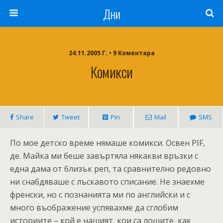
Дни
24.11.2005 Г. • 9 Коментара
Комикси
Share
Tweet
Pin
Mail
SMS
По мое детско време нямаше комикси. Освен PIF,
де. Майка ми беше завъртяла някакви връзки с
една дама от близък реп, та сравнително редовно
ни снабдяваше с лъскавото списание. Не знаехме
френски, но с познанията ми по английски и с
много въображение успявахме да сглобим
историите – кой е нашият, кои са лошите, как