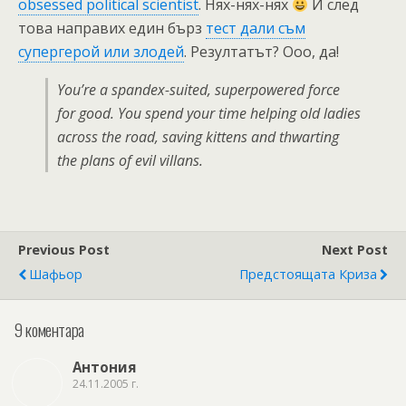
obsessed political scientist
. Нях-нях-нях
И след
това направих един бърз
тест дали съм
супергерой или злодей
. Резултатът? Ооо, да!
You’re a spandex-suited, superpowered force
for good. You spend your time helping old ladies
across the road, saving kittens and thwarting
the plans of evil villans.
Previous Post
Next Post
Шафьор
Предстоящата Криза
9 коментара
Антония
24.11.2005 г.