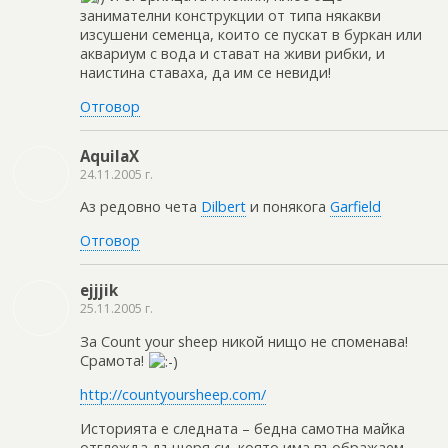
занимателни конструкции от типа някакви
изсушени семенца, които се пускат в буркан или
аквариум с вода и стават на живи рибки, и
наистина ставаха, да им се невиди!
Отговор
AquilaX
24.11.2005 г.
Аз редовно чета
Dilbert
и понякога
Garfield
Отговор
ejjjik
25.11.2005 г.
За Count your sheep никой нищо не споменава!
Срамота!
http://countyoursheep.com/
Историята е следната – бедна самотна майка
отглежда дъщеря си, която има въображаем