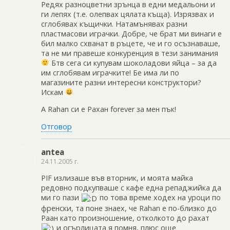
Редях разноцветни зрънца в едни медальони и
ги лепях (т.е. олепвах цялата къща). Изрязвах и
сглобявах къщички. Натамънявах разни
пластмасови играчки. Добре, че брат ми винаги е
бил малко схванат в ръцете, че и го осъзнаваше,
та не ми правеше конкуренция в тези занимания
Бтв сега си купувам шоколадови яйца – за да
им сглобявам играчките! Бе има ли по
магазините разни интересни конструктори?
Искам
A Rahan си е Рахан forever за мен пък!
Отговор
antea
24.11.2005 г.
PIF излизаше във вторник, и моята майка
редовно подкупваше с кафе една репаджийка да
ми го пази
по това време ходех на уроци по
френски, та поне знаех, че Rahan е по-близко до
Раан като произношение, отколкото до рахат
и огърлицата я помня, плюс още