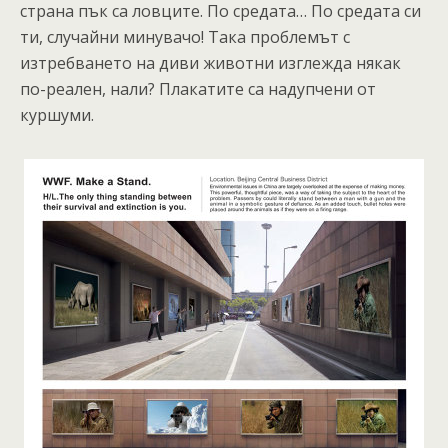
страна пък са ловците. По средата… По средата си
ти, случайни минувачо! Така проблемът с
изтребването на диви животни изглежда някак
по-реален, нали? Плакатите са надупчени от
куршуми.