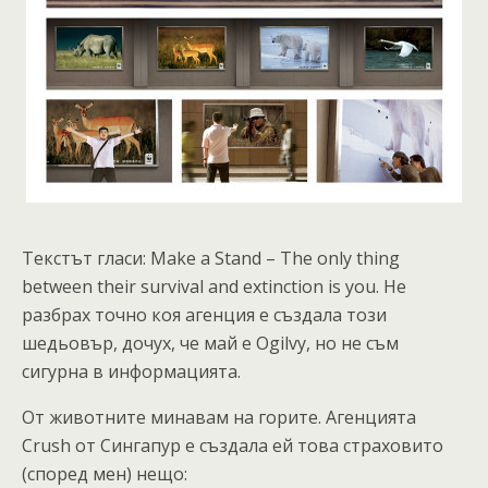
Текстът гласи: Make a Stand – The only thing
between their survival and extinction is you. Не
разбрах точно коя агенция е създала този
шедьовър, дочух, че май е Ogilvy, но не съм
сигурна в информацията.
Oт животните минавам на горите. Агенцията
Crush от Сингапур е създала ей това страховито
(според мен) нещо: