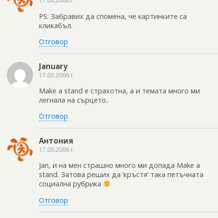
17.03.2006 г.
PS: Забравих да спомена, че картинките са
кликабъл.
Отговор
January
17.03.2006 г.
Make a stand е страхотна, а и темата много ми
легнала на сърцето..
Отговор
Антония
17.03.2006 г.
Jan, и на мен страшно много ми допада Make a
stand. Затова реших да ‘кръстя’ така петъчната
социална рубрика
Отговор