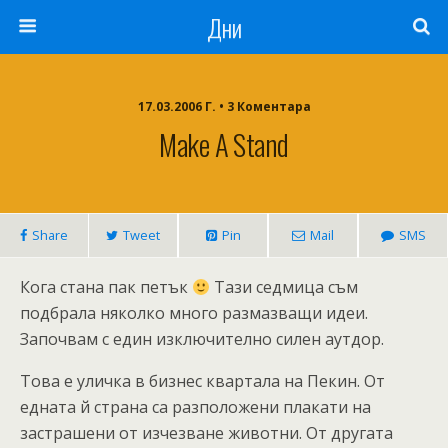
Дни
17.03.2006 Г. • 3 Коментара
Make A Stand
Share
Tweet
Pin
Mail
SMS
Кога стана пак петък
Тази седмица съм
подбрала няколко много размазващи идеи.
Започвам с един изключително силен аутдор.
Това е уличка в бизнес квартала на Пекин. От
едната й страна са разположени плакати на
застрашени от изчезване животни. От другата