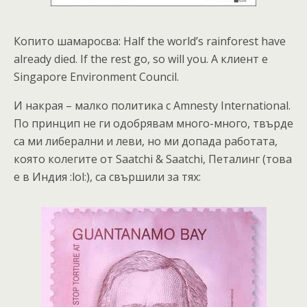
Копито шамаросва: Half the world’s rainforest have
already died. If the rest go, so will you. А клиент е
Singapore Environment Council.
И накрая – малко политика с Amnesty International.
По принцип не ги одобрявам много-много, твърде
са ми либерални и леви, но ми допада работата,
която колегите от Saatchi & Saatchi, Петалинг (това
е в Индия :lol:), са свършили за тях: