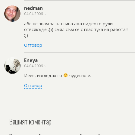
nedman
04.04.2006 г.
абе не знам за плъгина ама видеото рули
отвсякъде :))) смял съм се с глас тука на работа!!!
:))
Отговор
Eneya
04.04.2006 г.
Иеее, изгледах го
чудесно е.
Отговор
Вашият коментар