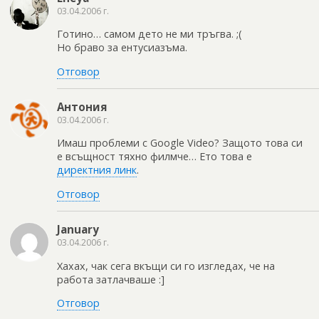
03.04.2006 г.
Готино… самом дето не ми тръгва. ;(
Но браво за ентусиазъма.
Отговор
Антония
03.04.2006 г.
Имаш проблеми с Google Video? Защото това си
е всъщност тяхно филмче… Ето това е
директния линк
.
Отговор
January
03.04.2006 г.
Хахах, чак сега вкъщи си го изгледах, че на
работа затлачваше :]
Отговор