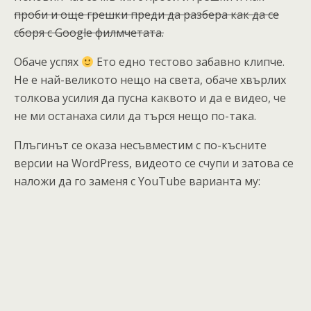
проби и още грешки преди да разбера как да се
сборя с Google филмчетата.
Обаче успях
Ето едно тестово забавно клипче.
Не е най-великото нещо на света, обаче хвърлих
толкова усилия да пусна каквото и да е видео, че
не ми останаха сили да търся нещо по-така.
Плъгинът се оказа несъвместим с по-късните
версии на WordPress, видеото се счупи и затова се
наложи да го заменя с YouTube варианта му: