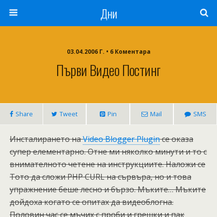
Дни
03.04.2006 Г. • 6 Коментара
Първи Видео Постинг
Share
Tweet
Pin
Mail
SMS
Инсталирането на
Video Blogger Plugin
се оказа
супер елементарно. Отне ми няколко минути и то с
внимателното четене на инструкциите. Наложи се
Тото да сложи PHP CURL на сървъра, но и това
упражнение беше лесно и бързо. Мъките… Мъките
дойдоха когато се опитах да видеоблогна.
Половин час се мъчих с проби и грешки и пак