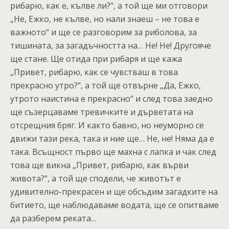
рибарю, как е, кълве ли?“, а той ще ми отговори
„Не, Ежко, не кълве, но нали знаеш – не това е
важното“ и ще се разговорим за риболова, за
тишината, за загадъчността на… Не! Не! Другояче
ще стане. Ще отида при рибаря и ще кажа
„Привет, рибарю, как се чувстваш в това
прекрасно утро?“, а той ще отвърне „Да, Ежко,
утрото наистина е прекрасно“ и след това заедно
ще съзерцаваме тревичките и дърветата на
отсрещния бряг. И както бавно, но неуморно се
движи тази река, така и ние ще… Не, не! Няма да е
така. Всъщност първо ще махна с лапка и чак след
това ще викна „Привет, рибарю, как върви
живота?“, а той ще сподели, че животът е
удивително-прекрасен и ще обсъдим загадките на
битието, ще наблюдаваме водата, ще се опитваме
да разберем реката…