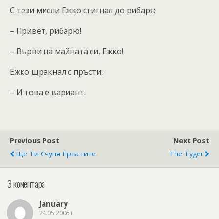
С тези мисли Ежко стигнал до рибаря:
– Привет, рибарю!
– Върви на майната си, Ежко!
Ежко щракнал с пръсти:
– И това е вариант.
Previous Post
Next Post
Ще Ти Счупя Пръстите
The Tyger
3 коментара
January
24.05.2006 г.