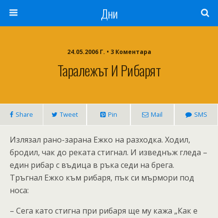
Дни
24.05.2006 Г. • 3 Коментара
Таралежът И Рибарят
Share
Tweet
Pin
Mail
SMS
Излязал рано-зарана Ежко на разходка. Ходил,
бродил, чак до реката стигнал. И изведнъж гледа –
един рибар с въдица в ръка седи на брега.
Тръгнал Ежко към рибаря, пък си мърмори под
носа:
– Сега като стигна при рибаря ще му кажа „Как е