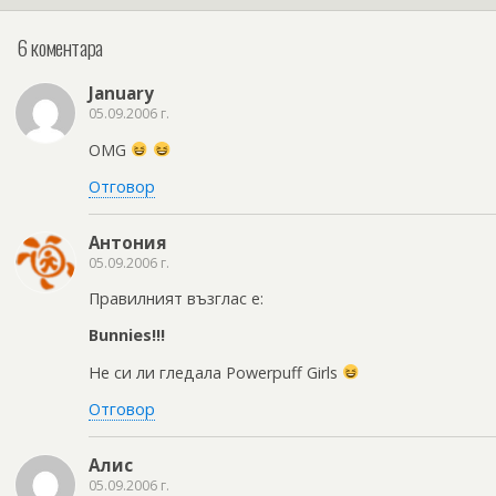
6 коментара
January
05.09.2006 г.
OMG
Отговор
Антония
05.09.2006 г.
Правилният възглас е:
Bunnies!!!
Не си ли гледала Powerpuff Girls
Отговор
Алис
05.09.2006 г.