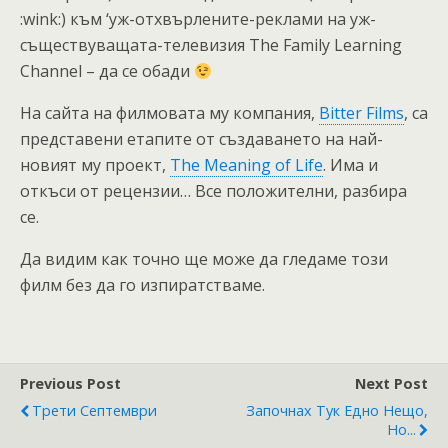
:wink:) към ‘уж-отхвърлените-реклами на уж-
съществуващата-телевизия The Family Learning
Channel – да се обади
На сайта на филмовата му компания,
Bitter Films
, са
представени етапите от създаването на най-
новият му проект,
The Meaning of Life
. Има и
откъси от рецензии… Все положителни, разбира
се.
Да видим как точно ще може да гледаме този
филм без да го изпиратстваме.
Previous Post
Next Post
Трети Септември
Започнах Тук Едно Нещо,
Но...