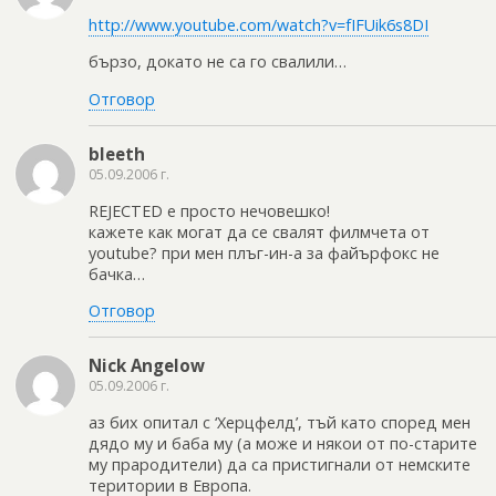
http://www.youtube.com/watch?v=fIFUik6s8DI
бързо, докато не са го свалили…
Отговор
bleeth
05.09.2006 г.
REJECTED е просто нечовешко!
кажете как могат да се свалят филмчета от
youtube? при мен плъг-ин-а за файърфокс не
бачка…
Отговор
Nick Angelow
05.09.2006 г.
аз бих опитал с ‘Херцфелд’, тъй като според мен
дядо му и баба му (а може и някои от по-старите
му прародители) да са пристигнали от немските
територии в Европа.