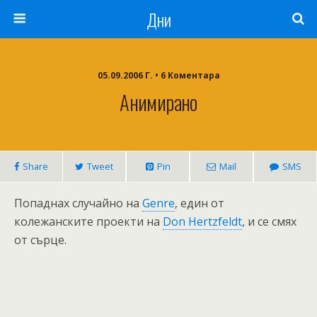
Дни
05.09.2006 Г. • 6 Коментара
Анимирано
Share
Tweet
Pin
Mail
SMS
Попаднах случайно на
Genre
, един от
колежанските проекти на
Don Hertzfeldt
, и се смях
от сърце.