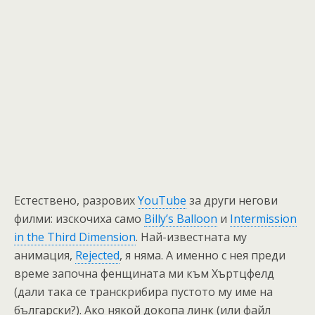
Естествено, разрових
YouTube
за други негови
филми: изскочиха само
Billy’s Balloon
и
Intermission
in the Third Dimension
. Най-известната му
анимация,
Rеjected
, я няма. А именно с нея преди
време започна фенщината ми към Хъртцфелд
(дали така се транскрибира пустото му име на
български?). Ако някой докопа линк (или файл