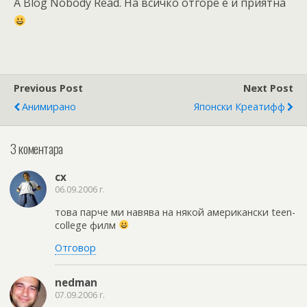
A Blog Nobody Read. На всичко отгоре е и приятна
Previous Post
Next Post
Анимирано
Японски Креатифф
3 коментара
cx
06.09.2006 г.
това парче ми навява на някой американски teen-
college филм
Отговор
nedman
07.09.2006 г.