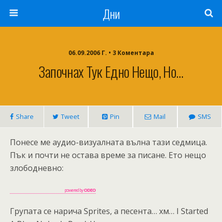
Дни
06.09.2006 Г. • 3 Коментара
Започнах Тук Едно Нещо, Но…
Share
Tweet
Pin
Mail
SMS
Понесе ме аудио-визуалната вълна тази седмица.
Пък и почти не остава време за писане. Ето нещо
злободневно:
powered by
ODEO
Групата се нарича Sprites, а песента… хм… I Started