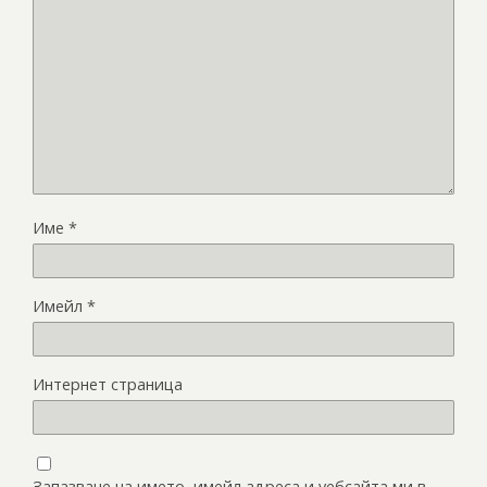
Име
*
Имейл
*
Интернет страница
Запазване на името, имейл адреса и уебсайта ми в