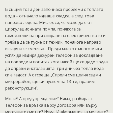
В същия този ден започнаха проблеми с топлата
вода – отначало идваше хладка, а след това
направо ледена. Мислех си, че може да е от
циркулационната помпа, понякога се
самоизключва при спиране на електричеството и
трябва да се пусне от техник, понякога направо
изгаря и се сменява… Преди малко с много мъки
успях да издиря дежурен телефон за докладване
на повреди и попитах кога някой ще си даде труда
да оправи инсталацията, три дни без топла вода
си е гадост. А отсреща „Спрели сме целия седми
микрорайон, ще ви пуснем на 13-ти, правим
реконструкции“.
Моля?! А предупреждение? Няма, разбира се.
Телефон за връзка върху договора или върху
месечните сметки? Няма. Информация за медиите?