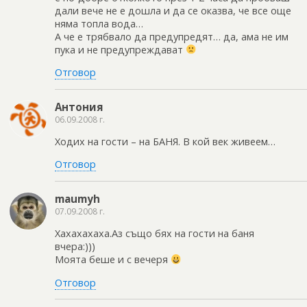
дали вече не е дошла и да се оказва, че все още
няма топла вода…
А че е трябвало да предупредят… да, ама не им
пука и не предупреждават
Отговор
Антония
06.09.2008 г.
Ходих на гости – на БАНЯ. В кой век живеем…
Отговор
maumyh
07.09.2008 г.
Хахахахаха.Аз също бях на гости на баня
вчера:)))
Моята беше и с вечеря
Отговор