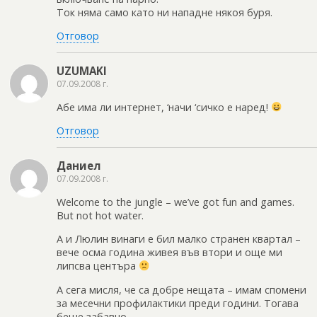
Ток няма само като ни нападне някоя буря.
Отговор
UZUMAKI
07.09.2008 г.
Абе има ли интернет, ‘начи ‘сичко е наред!
Отговор
Даниел
07.09.2008 г.
Welcome to the jungle – we’ve got fun and games.
But not hot water.
А и Люлин винаги е бил малко странен квартал –
вече осма година живея във втори и още ми
липсва центъра
А сега мисля, че са добре нещата – имам спомени
за месечни профилактики преди години. Тогава
беше забавно…