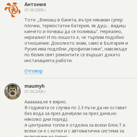
Антония
07.09.2008 г.
Тото: „Влизаш в банята, вътре някакви супер
плочки, термостатна батерия, як душ… вадиш
канчето и почваш да се поливаш“. Нереално,
нереално! И по-лошото е, че търпим подобно
отношение. Доколкото знам, само в България и
Русия има подобни „профилактики“, навсякъде
по белия свят ремонтите се вършат докато
инсталацията работи.
Отговор
maumyh
07.09.2008 г.
Ааааааа,не е вярно.
В годината се случва по 2.3 пъти да ни остават
без вода за през деня(или за през деня,но
няколко дни поред).
А централна топла е отделна за всеки блок.Т.е.
всеки си е с котел и с автоматична система за
включване на парно.