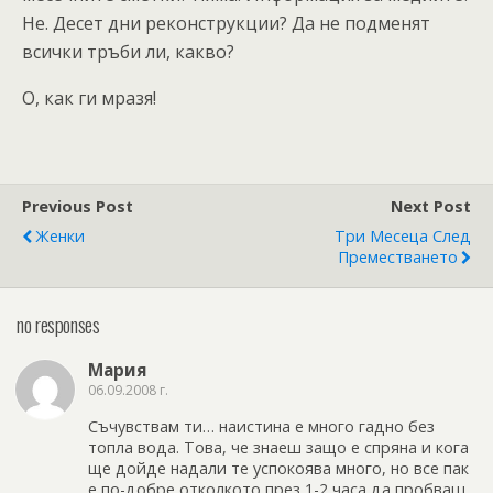
Не. Десет дни реконструкции? Да не подменят
всички тръби ли, какво?
О, как ги мразя!
Previous Post
Next Post
Женки
Три Месеца След
Преместването
no responses
Мария
06.09.2008 г.
Съчувствам ти… наистина е много гадно без
топла вода. Това, че знаеш защо е спряна и кога
ще дойде надали те успокоява много, но все пак
е по-добре отколкото през 1-2 часа да пробваш