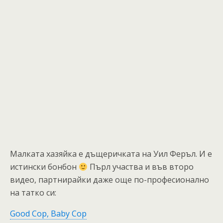
Малката хазяйка е дъщеричката на Уил Феръл. И е
истински бонбон
Пърл участва и във второ
видео, партнирайки даже още по-професионално
на татко си:
Good Cop, Baby Cop