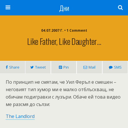
Дни
04.07.2007 Г. • 1 Comment
Like Father, Like Daughter…
Share
Tweet
Pin
Mail
SMS
По принцип не смятам, че Уил Феръл е смешен –
неговият тип хумор ми е малко отблъскващ, не
обичам подигравки с лузъри. Обаче ей това видео
ме разсмя до сълзи:
The Landlord