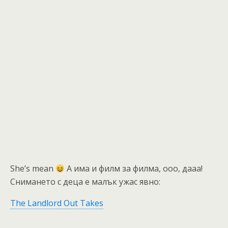
She’s mean
А има и филм за филма, ооо, дааа!
Снимането с деца е малък ужас явно:
The Landlord Out Takes