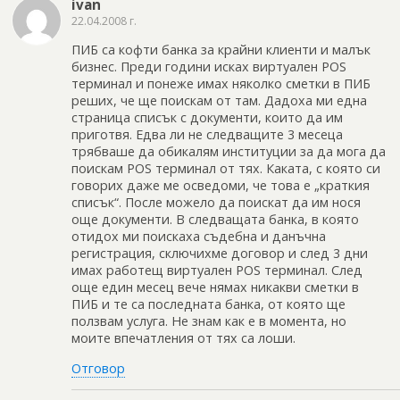
ivan
22.04.2008 г.
ПИБ са кофти банка за крайни клиенти и малък
бизнес. Преди години исках виртуален POS
терминал и понеже имах няколко сметки в ПИБ
реших, че ще поискам от там. Дадоха ми една
страница списък с документи, които да им
приготвя. Едва ли не следващите 3 месеца
трябваше да обикалям институции за да мога да
поискам POS терминал от тях. Каката, с която си
говорих даже ме осведоми, че това е „краткия
списък“. После можело да поискат да им нося
още документи. В следващата банка, в която
отидох ми поискаха съдебна и данъчна
регистрация, сключихме договор и след 3 дни
имах работещ виртуален POS терминал. След
още един месец вече нямах никакви сметки в
ПИБ и те са последната банка, от която ще
ползвам услуга. Не знам как е в момента, но
моите впечатления от тях са лоши.
Отговор