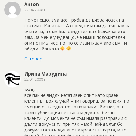
Anton
22.04.2008 г.
Не че нещо, ама ако трябва да вярва човек на
статии в Капитал… Аз предпочитам да вярвам на
очите си, а съм бил свидетел на обслужването
там. За мен е учудващо, че имаш положителен
опит с ПИБ, честно, но се извинявам ако съм ти
обидил банката
Отговор
Ирина Марудина
22.04.2008 г.
ivan,
все пак не видях негативен опит като краен
клиент в твоя случай – ти говориш за неприятни
емоции от гледна точка на малкия бизнес, а в
тази публикация не става и дума за бизнес
клиенти. До момента не съм имала разправии с
дълги документи при тях – май най-дълъг бе
документа за издаване на кредитна карта, и то
беше 3-4 страници, без други изисквания.