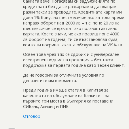
банката вече! Погасявам си задълженията по
кредитната без да се разкарвам и да плащам
разни такси за преводите. Кредитната карта ми
дава 1% бонус на шестмесечие ако за това време
направя оборот над 2000 лв – т.е. поне 20 лв на
шестмесичие се връщат ако ползваш активно
картата. Което значи, че ако правиш поне 4000
лв оборот на година, ти се възстановява сума,
която ти покрива таксата обслужване на VISA-та.
Освен това чрез тях се сдобих и с универсален
електронен подпис на промоция – без такса
поддръжка за първата година като техен клиент.
Да не говорим за отличните условия по
депозитите им в момента.
Преди година имаше статия в Капитал за
качеството на обслужване на банките – на
първите три места в България са поставени
СИБанк, Алианц и ПИБ.
Отговор