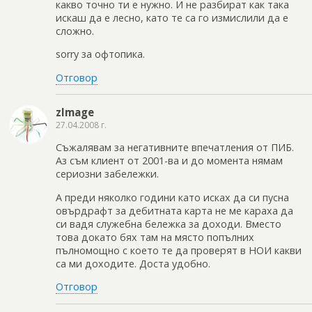
какво точно ти е нужно. И не разбират как така
искаш да е лесно, като те са го измислили да е
сложно.
sorry за офтопика.
Отговор
zImage
27.04.2008 г.
Съжалявам за негативните впечатления от ПИБ.
Аз съм клиент от 2001-ва и до момента нямам
сериозни забележки.
А преди няколко години като исках да си пусна
овърдрафт за дебитната карта не ме караха да
си вадя служебна бележка за доходи. Вместо
това докато бях там на място попълних
пълномощно с което те да проверят в НОИ какви
са ми доходите. Доста удобно.
Отговор