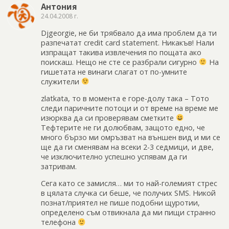
Антония
24.04.2008 г.
Djgeorgie, не би трябвало да има проблем да ти
разпечатат credit card statement. Никакъв! Нали
изпращат такива извлечения по пощата ако
поискаш. Нещо не сте се разбрали сигурно
На
гишетата не винаги слагат от по-умните
служители
zlatkata, то в момента е горе-долу така – Тото
следи паричните потоци и от време на време ме
изюрква да си проверявам сметките
Тефтерите не ги долюбвам, защото едно, че
много бързо ми омръзват на външен вид и ми се
ще да ги сменявам на всеки 2-3 седмици, и две,
че изключително успешно успявам да ги
затривам.
Сега като се замисля… ми то най-големият стрес
в цялата случка си беше, че получих SMS. Никой
познат/приятел не пише подобни щуротии,
определено съм отвикнала да ми пищи странно
телефона