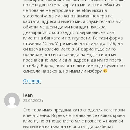
но не и данните за картата ми, а аз им обясних,
че това не ме устройва и че eBay искат в
statement-а да има ясно написан номера на
картата, адреса и името ми, а служителката ми
обясни, че щели да ми издадат някаква
декларация с която удостоверявали, че съм
клиент на банката и пр. глупости. Та тази форма
струвала 15 лв. Утре мисля да отида до ПИБ, да
си взема извлечението в БГ вариант,да си го
сканирам, да си го преведа на English и да му
прасна едно име и един адрес и да им го пратя
на eBay. Вярно, няма да е легитимен документ по
смисъла на закона, но имам ли избор?
Отговор
ivan
25.04.2008 г.
Ето това имах предвид като споделих негативни
впечатления. Вярно, че тогава не се явявах краен
клиент, но отношението ми е познато – някак си
им липсва напъна да се опитат да разберат