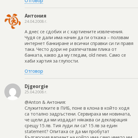
Отговор
Антония
24.04.2008 г.
А днес се сдобих и с хартиените извлечения.
Чудя се дали има начин да ги откажа – ползвам
интернет банкиране и всички справки си ги правя
така. Често дори не разпечатвам плика от
банката, какво да му гледам, old news. Само се
хаби хартия за глупости.
Отговор
Djgeorgie
25.04.2008 г.
@Anton & Антония:
Служителките в ПИБ, поне в клона в който ходя
са тотално задръстени. Сервираха ми новината,
че щели да ми издадат някаква си декларация
срещу 15 лв. Тия луди ли са? 15 лв за един
statement? Опитаха се да ми пробутат
Българския вариант на който има само името ми,