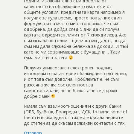
години. Изключително съм доволна от
качеството на обслужването им, пък и от
общите условия. Кредитната карта например я
получих за нула време, просто попълних един
формуляр и на място ми отговориха, че съм
одобрена, да дойда след 5 дни да си получа
картата с кредитен лимит от 7 хиляди лева. Ако
съм искала по-голям – щели да ми дадат, но да
съм им дала служебна бележка за доходи. И тъй
като не ми се занимаваше с бумащини… Тази
сума ми стига засега
Получих универсален електронен подпис,
използвам го за интернет банкирането успешно,
и от това съм доволна. Проблемът е, че съм
разсеяна женка със склонност за
самостресиране, не че банката не се държи
добре с мен
Имала съм взаимоотношения и с други банки
(ОББ, Булбанк, Прокредит, ДСК, to name some of
them) и всяка една от тях ми е късала нервите
до степен аз да скъсам всякакви контакти с тях.
Отговор