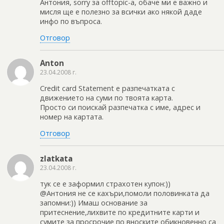
Антония, sorry за offtopic-а, обаче ми е важно и
мисля ще е полезно за всички ако някой даде
инфо по въпроса.
Отговор
Anton
23.04.2008 г.
Credit card Statement е разпечатката с
движението на суми по твоята карта.
Просто си поискай разпечатка с име, адрес и
номер на картата.
Отговор
zlatkata
23.04.2008 г.
тук се е заформил страхотен купон:))
@Антония не се кахъри,помоли половинката да
запомни:)) Имаш основание за
притеснение,лихвите по кредитните карти и
сумите за просрочие по вноските обикновенно са