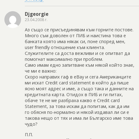
Djgeorgie
23.04.2008 г.
Аз също се присъединявам към горните постове.
Много съм доволен от ПИБ и наистина това е
банката която има някак си, поне според мен,
user friendly отношение към клиента.
Служителите са доста вежливи и се опитват да
помогнат максимално при проблем.
Само имам едно запитване към някой който знае,
че ми е важно:
Скоро направих гаф в eBay и сега Американците
ми искат Credit card statement в който да пише
ясно моят адрес и име, а също така и данните на
кредитната карта. Отидох в ПИБ и ги питах,
обаче те не ме разбраха какво е Credit card
Statement, за това искам да попитам, как да им
го обясня по-нормално и някой издавал ли си е
такова нещо от тях и има ли Българско име това
чудо?
П.П.