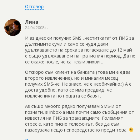
Отговор
Лина
24.04.2008 г.
И аз днес си получих SMS „честитката“ от ПИБ за
дължимите суми и само се чудя дали
удължаването на срока за погасяване до 12 май
е също удължаване и на гратисния период. Да не
се окаже после, че са текли лихви…
Отскоро съм клиент на банката (това ми е едва
второто извлечение), но и миналия месец
получих SMS-че. Не знаех, че е необичайно.:) А е
доста удобно, като се има предвид, че
извлеченията по пощата се бавят.
Аз също мноого рядко получавам SMS-и от
познати, в Inbox-а има почти само съобщения от
известия на ПИБ за транзакциите. Големият
стрес е, като писне телефонът, без да съм
пазарувала нещо непосредствено преди това.