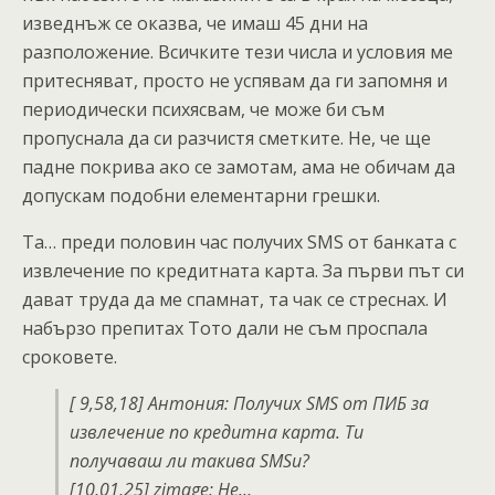
изведнъж се оказва, че имаш 45 дни на
разположение. Всичките тези числа и условия ме
притесняват, просто не успявам да ги запомня и
периодически психясвам, че може би съм
пропуснала да си разчистя сметките. Не, че ще
падне покрива ако се замотам, ама не обичам да
допускам подобни елементарни грешки.
Та… преди половин час получих SMS от банката с
извлечение по кредитната карта. За първи път си
дават труда да ме спамнат, та чак се стреснах. И
набързо препитах Тото дали не съм проспала
сроковете.
[ 9,58,18] Антония: Получих SMS от ПИБ за
извлечение по кредитна карта. Tи
получаваш ли такива SMSи?
[10,01,25] zimage: Не…