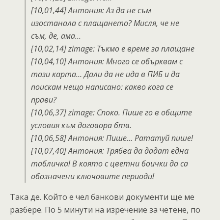
[10,01,44] Антония: Аз да не съм
изостанала с плащането? Мисля, че не
съм, де, ама…
[10,02,14] zimage: Тъкмо е време за плащане
[10,04,10] Антония: Много се обърквам с
тази карта… Дали да не ида в ПИБ и да
поискам нещо написано: какво кога се
прави?
[10,06,37] zimage: Споко. Пише го в общите
условия към договора бтв.
[10,06,58] Антония: Пише… Рататуй пише!
[10,07,40] Антония: Трябва да дадат една
табличка! В която с цветни боички да са
обозначени ключовите периоди!
Така де. Който е чел банкови документи ще ме
разбере. По 5 минути на изречение за четене, по