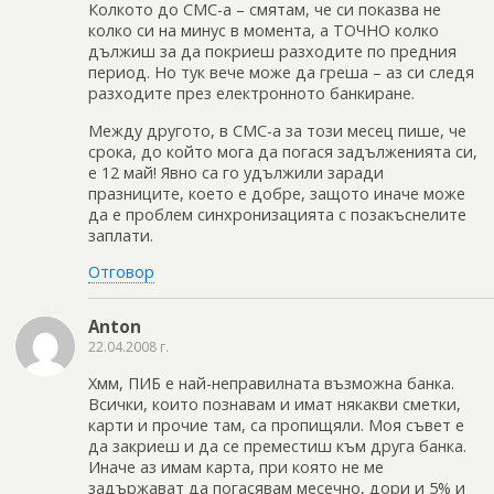
Колкото до СМС-а – смятам, че си показва не
колко си на минус в момента, а ТОЧНО колко
дължиш за да покриеш разходите по предния
период. Но тук вече може да греша – аз си следя
разходите през електронното банкиране.
Между другото, в СМС-а за този месец пише, че
срока, до който мога да погася задълженията си,
е 12 май! Явно са го удължили заради
празниците, което е добре, защото иначе може
да е проблем синхронизацията с позакъснелите
заплати.
Отговор
Anton
22.04.2008 г.
Хмм, ПИБ е най-неправилната възможна банка.
Всички, които познавам и имат някакви сметки,
карти и прочие там, са пропищяли. Моя съвет е
да закриеш и да се преместиш към друга банка.
Иначе аз имам карта, при която не ме
задържават да погасявам месечно, дори и 5% и