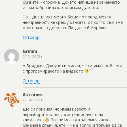
буквите – огромна. Докато напиша изречението
и съм забравила какво искам да кажа.
Та… Днешният мрънк беше по повод моята
неоправност, не срещу банката, от която съм ама
много-много доволна. Пу, да не й е уроки!
Отговор
Grimm
22.04.2008 г.
А Бриджит Джоунс си мисли, че си има проблеми
с програмирането на видеото
Отговор
Антония
22.04.2008 г.
Ще си призная, че имам известни
неразбирателства с дистанционното на
климатика
Все не мога да запомня какво
означава слънчицето – че е топло и трябва да се