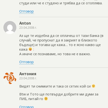
студи или че е студено и трябва да се отоплява.
Отговор
Anton
23.04.2008 г.
Аз ще те издебна да се оплачеш от тази банка (в
случай, че пропуснат да я закрият в близкото
бъдеще) и тогава ще кажа… то е ясно какво ще
кажа
:
А иначе се познаваме, но това не е важно.
Отговор
Антония
23.04.2008 г.
Видят ти снимките и така се сетих кой си
Btw и Тото ще потвърди добрите ми думи за
ПИБ, питай го
Отговор