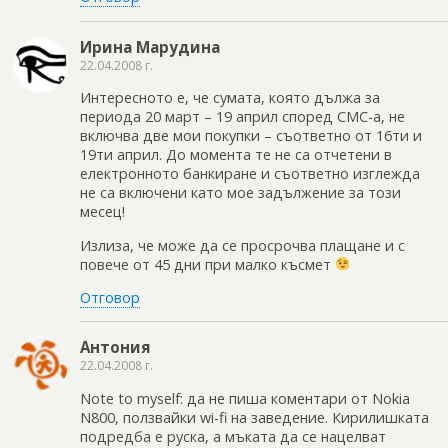
Ирина Марудина
22.04.2008 г.
Интересното е, че сумата, която дължа за
периода 20 март – 19 април според СМС-а, не
включва две мои покупки – съответно от 16ти и
19ти април. До момента те не са отчетени в
електронното банкиране и съответно изглежда
не са включени като мое задължение за този
месец!
Излиза, че може да се просрочва плащане и с
повече от 45 дни при малко късмет
Отговор
Антония
22.04.2008 г.
Note to myself: да не пиша коментари от Nokia
N800, ползвайки wi-fi на заведение. Кирилишката
подредба е руска, a мъката да се нацелват