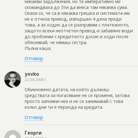
никакви задължения, но те императивно ме
скомандваха до 5ти да внеса там някаква сума.
Оказа се, че са в някаква грешка и системата им
не е отчела превод, извършен 4 дена преди
това, а аз ходих да се разправям с платежното,
защото всеки неотчетен превод и забавяне води
до проблеми с кредитното досие и ходи после
обяснявай, че нямаш сестра.
Пълна каша.
Отговор
yovko
22.04.2008 г.
Обикновено датата, на която дължиш
средствата за погасяване не се променя, затова
просто запомни нея и не се занимавай с това
колко дни ти е периода на кредита.
Отговор
Георги