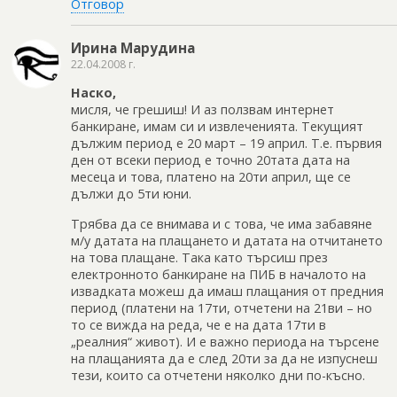
Отговор
Ирина Марудина
22.04.2008 г.
Наско,
мисля, че грешиш! И аз ползвам интернет
банкиране, имам си и извлеченията. Текущият
дължим период е 20 март – 19 април. Т.е. първия
ден от всеки период е точно 20тата дата на
месеца и това, платено на 20ти април, ще се
дължи до 5ти юни.
Трябва да се внимава и с това, че има забавяне
м/у датата на плащането и датата на отчитането
на това плащане. Така като търсиш през
електронното банкиране на ПИБ в началото на
извадката можеш да имаш плащания от предния
период (платени на 17ти, отчетени на 21ви – но
то се вижда на реда, че е на дата 17ти в
„реалния“ живот). И е важно периода на търсене
на плащанията да е след 20ти за да не изпуснеш
тези, които са отчетени няколко дни по-късно.