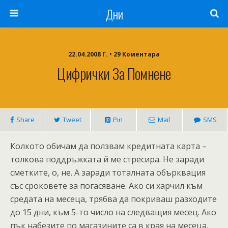
Дни
22.04.2008 Г. • 29 Коментара
Цифрички За Помнене
Share
Tweet
Pin
Mail
SMS
Колкото обичам да ползвам кредитната карта –
толкова поддръжката й ме стресира. Не заради
сметките, о, не. А заради тоталната обърквация
със сроковете за погасяване. Ако си харчил към
средата на месеца, трябва да покриваш разходите
до 15 дни, към 5-то число на следващия месец. Ако
пък набезите по магазините са в края на месеца,