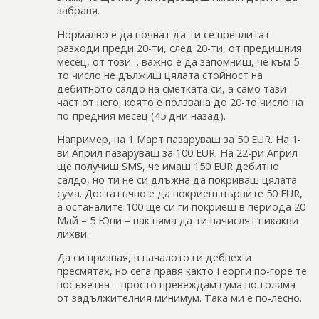
забравя.
Нормално е да почнат да ти се преплитат
разходи преди 20-ти, след 20-ти, от предишния
месец, от този… важно е да запомниш, че към 5-
то число не дължиш цялата стойност на
дебитното салдо на сметката си, а само тази
част от него, която е ползвана до 20-то число на
по-предния месец (45 дни назад).
Например, на 1 Март пазаруваш за 50 EUR. На 1-
ви Април пазаруваш за 100 EUR. На 22-ри Април
ще получиш SMS, че имаш 150 EUR дебитно
салдо, но ти не си длъжна да покриваш цялата
сума. Достатъчно е да покриеш първите 50 EUR,
а останалите 100 ще си ги покриеш в периода 20
Май – 5 Юни – пак няма да ти начислят никакви
лихви.
Да си призная, в началото ги дебнех и
пресмятах, но сега правя както Георги по-горе те
посъветва – просто превеждам сума по-голяма
от задължителния минимум. Така ми е по-лесно.