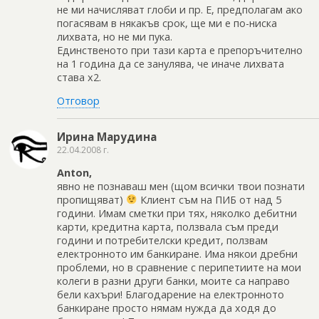
не ми начисляват глоби и пр. Е, предполагам ако
погасявам в някакъв срок, ще ми е по-ниска
лихвата, но не ми пука.
Единственото при тази карта е препоръчително
на 1 година да се занулява, че иначе лихвата
става х2.
Отговор
Ирина Марудина
22.04.2008 г.
Anton,
явно не познаваш мен (щом всички твои познати
пропищяват)
Клиент съм на ПИБ от над 5
години. Имам сметки при тях, няколко дебитни
карти, кредитна карта, ползвала съм преди
години и потребителски кредит, ползвам
електронното им банкиране. Има някои дребни
проблеми, но в сравнение с перипетиите на мои
колеги в разни други банки, моите са направо
бели кахъри! Благодарение на електронното
банкиране просто нямам нужда да ходя до