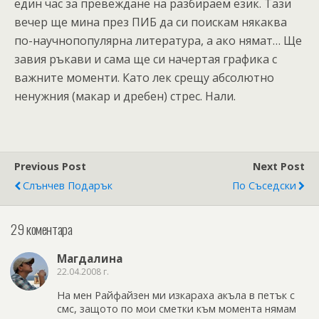
един час за превеждане на разбираем език. Тази
вечер ще мина през ПИБ да си поискам някаква
по-научнопопулярна литература, а ако нямат… Ще
завия ръкави и сама ще си начертая графика с
важните моменти. Като лек срещу абсолютно
ненужния (макар и дребен) стрес. Нали.
Previous Post
Next Post
Слънчев Подарък
По Съседски
29 коментара
Магдалина
22.04.2008 г.
На мен Райфайзен ми изкараха акъла в петък с
смс, защото по мои сметки към момента нямам