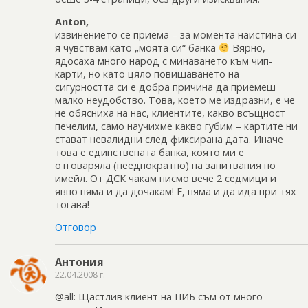
Anton,
извинението се приема – за момента наистина си
я чувствам като „моята си“ банка
Вярно,
ядосаха много народ с минаването към чип-
карти, но като цяло повишаването на
сигурността си е добра причина да приемеш
малко неудобство. Това, което ме издразни, е че
не обясниха на нас, клиентите, какво всъщност
печелим, само научихме какво губим – картите ни
стават невалидни след фиксирана дата. Иначе
това е единствената банка, която ми е
отговаряла (нееднократно) на запитвания по
имейл. От ДСК чакам писмо вече 2 седмици и
явно няма и да дочакам! Е, няма и да ида при тях
тогава!
Отговор
Антония
22.04.2008 г.
@all: Щастлив клиент на ПИБ съм от много