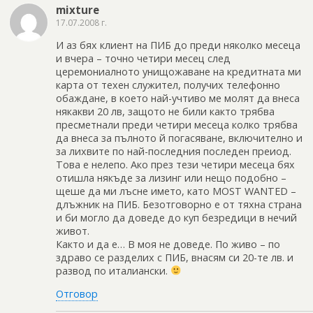
mixture
17.07.2008 г.
И аз бях клиент на ПИБ до преди няколко месеца
и вчера – точно четири месец след
церемониалното унищожаване на кредитната ми
карта от техен служител, получих телефонно
обаждане, в което най-учтиво ме молят да внеса
някакви 20 лв, защото не били както трябва
пресметнали преди четири месеца колко трябва
да внеса за пълното й погасяване, включително и
за лихвите по най-последния последен преиод.
Това е нелепо. Ако през тези четири месеца бях
отишла някъде за лизинг или нещо подобно –
щеше да ми лъсне името, като MOST WANTED –
длъжник на ПИБ. Безотговорно е от тяхна страна
и би могло да доведе до куп безредици в нечий
живот.
Както и да е… В моя не доведе. По живо – по
здраво се разделих с ПИБ, внасям си 20-те лв. и
развод по италиански.
Отговор