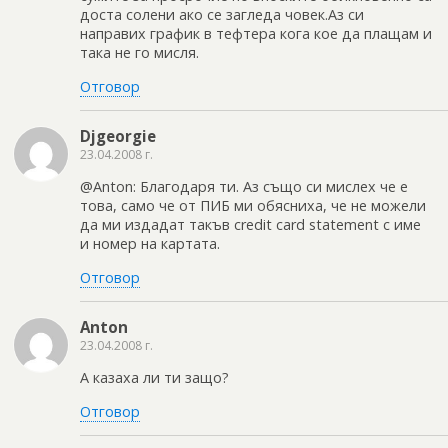
доста солени ако се загледа човек.Аз си
направих график в тефтера кога кое да плащам и
така не го мисля.
Отговор
Djgeorgie
23.04.2008 г.
@Anton: Благодаря ти. Аз също си мислех че е
това, само че от ПИБ ми обясниха, че не можели
да ми издадат такъв credit card statement с име
и номер на картата.
Отговор
Anton
23.04.2008 г.
А казаха ли ти защо?
Отговор