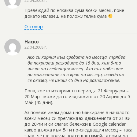
22.04.2008 г.
Превеждай по някаква сума всеки месец, поне
докато излезеш на положителна сума
Отговор
Наско
22.04.2008 г.
Ако си харчил към средата на месеца, трябва
да покриваш разходите до 15 дни, към 5-то
число на следващия месец. Ако пък набезите
по магазините са в края на месеца, изведнъж
се оказва, че имаш 45 дни на разположение.
Това, което изхарчиш в периода 21 Февруари –
20 Март може да го издължиш от 20 Април до 5
Май (45 дни).
Аз понеже имам домашно банкиране в началото
всеки месец си преглеждах движенията от 21-ви
до 20-ти и си слагах бележки в Google calendar
какво дължа към 5-ти по-следващия месец – така
знам, че ще получа подсещаш имейл дори и да