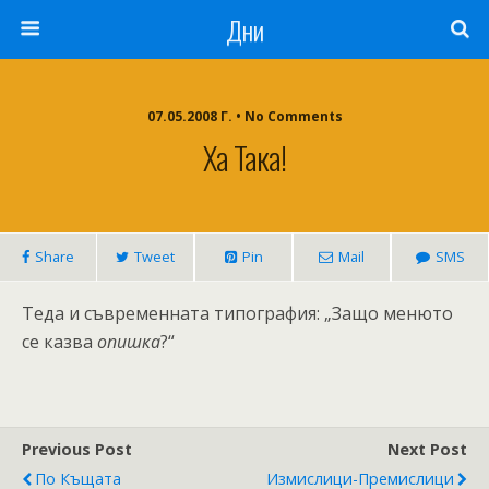
Дни
07.05.2008 Г. • No Comments
Ха Така!
Share
Tweet
Pin
Mail
SMS
Теда и съвременната типография: „Защо менюто
се казва
опишка
?“
Previous Post
Next Post
По Къщата
Измислици-Премислици