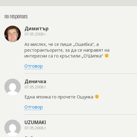
no responses
Димитър
07.05.2008 г.
Аз мислех, че се пише „Ошибка“, а
ресторантьорите, за да се направят на
интересни са го кръстили „О’Шипка“
Отговор
Деничка
07.05.2008 г.
Една японка го прочете Ошунка
Отговор
UZUMAKI
07.05.2008 г.