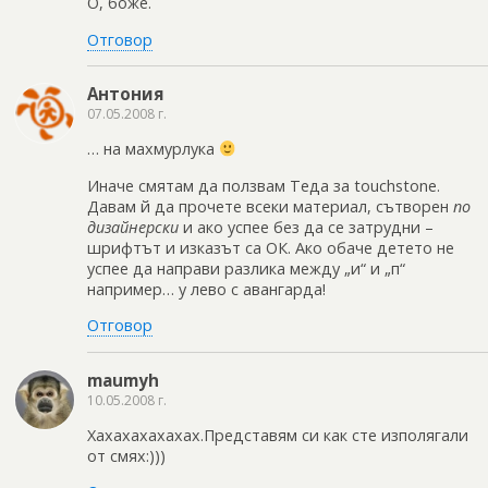
О, боже.
Отговор
Антония
07.05.2008 г.
… на махмурлука
Иначе смятам да ползвам Теда за touchstone.
Давам й да прочете всеки материал, сътворен
по
дизайнерски
и ако успее без да се затрудни –
шрифтът и изказът са ОК. Ако обаче детето не
успее да направи разлика между „и“ и „п“
например… у лево с авангарда!
Отговор
maumyh
10.05.2008 г.
Хахахахахахах.Представям си как сте изполягали
от смях:)))