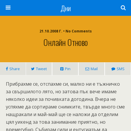
Дни
21.10.2008 Г. • No Comments
Онлайн Отново
Share
Tweet
Pin
Mail
SMS
Прибрахме се, отспахме си, малко ни е тъжничко
за свършилото лято, но затова пък вече имаме
няколко идеи за почивката догодина. Вчера не
успяхме да сортираме снимките, твърде много сме
нащракали и май-май ще се наложи да отделим
цял уикенд за това занимание приятно, но
времегубно. Събирам сили и ентусиазъм да