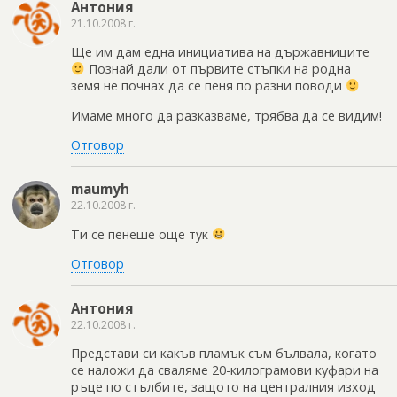
Антония
21.10.2008 г.
Ще им дам една инициатива на държавниците
Познай дали от първите стъпки на родна
земя не почнах да се пеня по разни поводи
Имаме много да разказваме, трябва да се видим!
Отговор
maumyh
22.10.2008 г.
Ти се пенеше още тук
Отговор
Антония
22.10.2008 г.
Представи си какъв пламък съм бълвала, когато
се наложи да сваляме 20-килограмови куфари на
ръце по стълбите, защото на централния изход