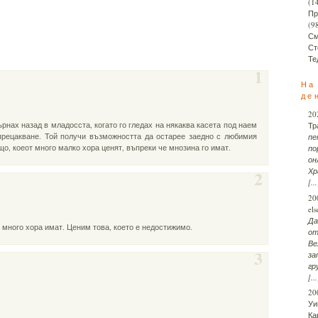
(1
Пр
(9
См
Ст
Те
1
На
де
20
ърнах назад в младосста, когато го гледах на някаква касета под наем
Тр
 прецакване. Той получи възможността да остарее заедно с любимия
пе
о, коеот много малко хора ценят, въпреки че мнозина го имат.
по
он
Хр
2
[...
20
el
Да
о много хора имат. Ценим това, което е недостижимо.
о
Ве
3
за
гр
[...
20
Уи
Ка