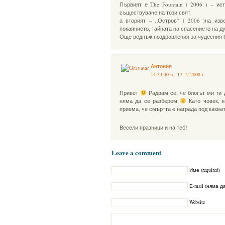
Първият е The Fountain ( 2006 ) – ис
съществуване на този свят.
а вторият – „Остров“ ( 2006 )на изв
покаянието, тайната на спасението на д
Още веднъж поздравления за чудесния б
Антония
14:33:40 ч., 17.12.2008 г.
Привет
Радвам се, че блогът ми ти 
няма да се разберем
Като човек, к
приема, че смъртта е награда под каква
Весели празници и на теб!
Leave a comment
Име (required)
Е-mail (няма да
Website