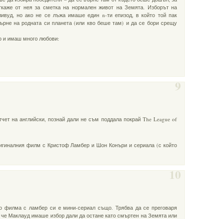
откаже от нея за сметка на нормален живот на Земята. Изборът на
ивуд, но ако не се лъжа имаше един n-ти епизод, в който той пак
ърне на родната си планета (или кво беше там) и да се бори срещу
о и имаш много любови:
9
чет на английски, познай дали не съм поддала покрай The League of
игиналния филм с Кристоф Ламбер и Шон Конъри и сериала (с който
10
то филма с ламбер си е мини-сериал също. Трябва да се преговаря
 че Маклауд имаше избор дали да остане като смъртен на Земята или