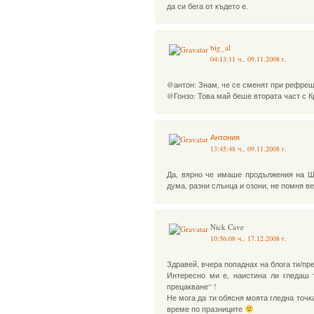
да си бега от където е.
big_al
04:13:11 ч., 09.11.2008 г.
@антон: Знам, че се сменят при рефреш
@Гонзо: Това май беше втората част с К
Антония
13:45:48 ч., 09.11.2008 г.
Да, вярно че имаше продължения на Ш
дума, разни слънца и озони, не помня ве
Nick Cave
10:56:08 ч., 17.12.2008 г.
Здравей, вчера попаднах на блога ти/пре
Интересно ми е, наистина ли гледаш 
прецакване“ !
Не мога да ти обясня моята гледна точ
време по празниците