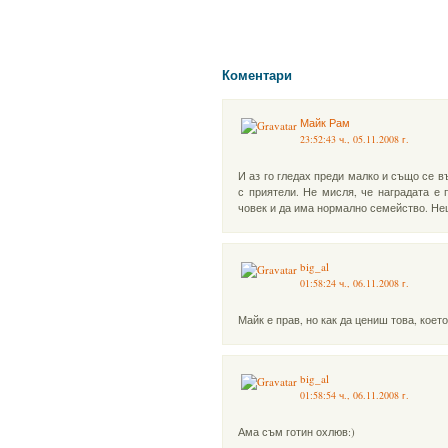
Коментари
Майк Рам
23:52:43 ч., 05.11.2008 г.
И аз го гледах преди малко и също се в
с приятели. Не мисля, че наградата е
човек и да има нормално семейство. Нещ
big_al
01:58:24 ч., 06.11.2008 г.
Майк е прав, но как да цениш това, коет
big_al
01:58:54 ч., 06.11.2008 г.
Ама съм готин охлюв:)