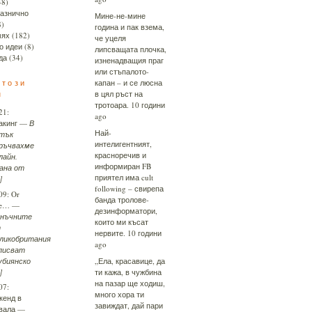
48)
азнично
Мине-не-мине
8)
година и пак взема,
ях
(182)
че уцеля
о идеи
(8)
липсващата плочка,
да
(34)
изненадващия праг
или стъпалото-
 този
капан – и се люсна
н
в цял ръст на
тротоара.
10 години
21:
ago
акинг
—
В
Най-
тък
интелигентният,
ръчвахме
красноречив и
лайн.
информиран FB
ана от
приятел има cult
]
following – свирепа
09:
Or
банда тролове-
se…
—
дезинформатори,
нъчните
които ми късат
т
нервите.
10 години
ликобритания
ago
писват
убиянско
„Ела, красавице, да
]
ти кажа, в чужбина
на пазар ще ходиш,
07:
много хора ти
кенд в
завиждат, дай пари
вала
—