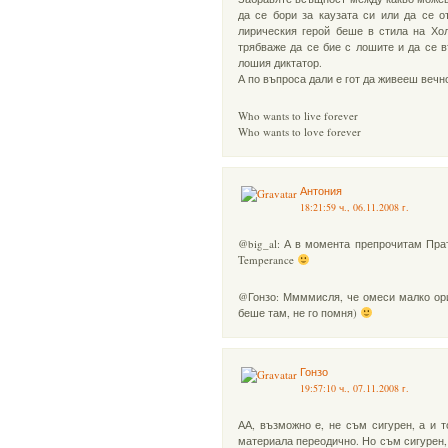
да се бори за каузата си или да се 
лирическия герой беше в стила на Хол
трябваже да се бие с лошите и да се в
лошия диктатор.
А по въпроса дали е гот да живееш вечн
Who wants to live forever
Who wants to love forever
Антония
18:21:59 ч., 06.11.2008 г.
@big_al: А в момента препрочитам Прат
Temperance
@Гонзо: Ммммисля, че омеси малко ор
беше там, не го помня)
Гонзо
19:57:10 ч., 07.11.2008 г.
АА, възможно е, не съм сигурен, а и 
материала переодично. Но съм сигурен,