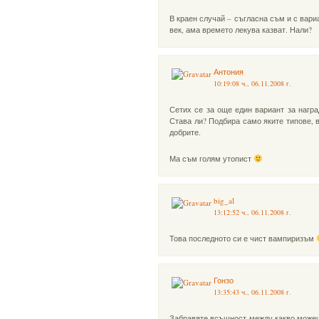
В краен случай – съгласна съм и с вари
век, ама времето лекува казват. Нали?
Антония
10:19:08 ч., 06.11.2008 г.
Сетих се за още един вариант за нагр
Става ли? Подбира само яките типове, 
добрите.
Ма съм голям утопист
big_al
13:12:52 ч., 06.11.2008 г.
Това последното си е чист вампиризъм
Гонзо
13:35:43 ч., 06.11.2008 г.
Забравяте всъщност между какво можеше