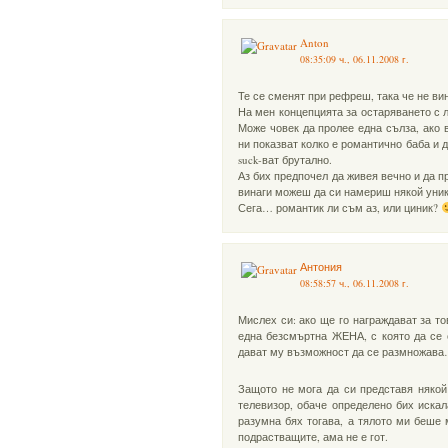
Anton
08:35:09 ч., 06.11.2008 г.
Те се сменят при рефреш, така че не ви
На мен концепцията за остаряването с л
Може човек да пролее една сълза, ако 
ни показват колко е романтично баба и 
suck-ват брутално.
Аз бих предпочел да живея вечно и да п
винаги можеш да си намериш някой уник
Сега… романтик ли съм аз, или циник?
Антония
08:58:57 ч., 06.11.2008 г.
Мислех си: ако ще го награждават за т
една безсмъртна ЖЕНА, с която да се 
дават му възможност да се размножава…
Защото не мога да си представя някой
телевизор, обаче определено бих искал
разумна бях тогава, а тялото ми беше
подрастващите, ама не е гот.