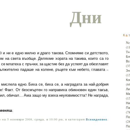
Дни
Ка
Ne
(1
Twi
 и ни е едно милно и драго такова. Спомняме си детството,
Бл
лм на света въобще. Деляхме хората на такива, които са го
Вс
 се млатеха с пръчки, за щастие без да успеят да обезглавят
(3
дължително падаше на колене, ръцете към небето, главата –
Зн
(1
Ко
 мислела едно. Биха се, биха се, а наградата за най-добрия
(6
Ли
е! Факт. От безсмъртен го направиха обикновен един такъв,
Ма
 бил, обичал… Ама защо му взеха неуязвимостта? Не награда,
(1
Ни
Па
аменяш
.
(7
По
 на 5 ноември 2008, сряда, в 10:00 pm, в категория
Всекидневно
.
(2
По