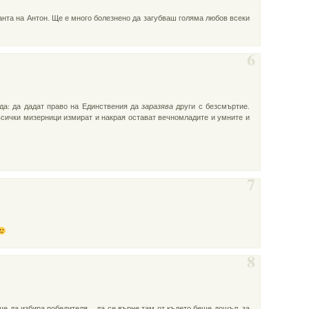
анта на Антон. Ще е много болезнено да загубваш голяма любов всеки
6
ада: да дадат право на Единствения да
заразява
други с безсмъртие.
всички мизерници измират и накрая остават вечномладите и умните и
7
8
 да избира победителя – да се върне там от където беше дошъл, за