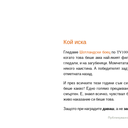
Кой иска
Гледаме
Шотландски боец
по TV1000
когато това беше ама най-якият фи
гледали, и на загубеняци. Момчетата
някого наистина. А победителят за
отметната назад.
И през всичките тези години съм си
беше какво? Едно голямо прецакван
смъртен. Е, знаел всичко, чувствал
живо наказание си беше това.
даваш
з
Защото при наградите
, а не
Публикувано