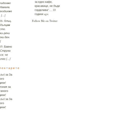
за едно кафе,
идохме
красавице, не бъди
 Кавала,
горделива“…
10
зходихме
години ago
 [...]
06:
Хлъц.
Follow Me on Twitter
Хълцам
сто,
жи-речи
еки ден.
]
05:
Бавно
Струва
 се, че
чко [...]
ментарите
chel
за
За
ого
дини!
тония
за
 много
дини!
chel
за
За
ого
дини!