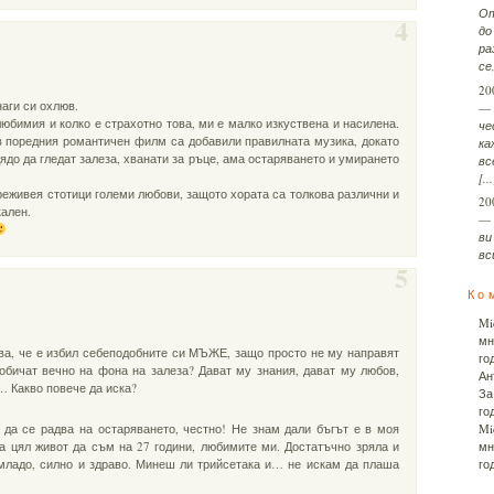
От
4
до
ра
се,
20
наги си охлюв.
—
юбимия и колко е страхотно това, ми е малко изкуствена и насилена.
че
в поредния романтичен филм са добавили правилната музика, докато
ка
дядо да гледат залеза, хванати за ръце, ама остаряването и умирането
вс
[...
реживея стотици големи любови, защото хората са толкова различни и
20
ален.
—
ви
вси
5
Ко
Mi
мн
ова, че е избил себеподобните си МЪЖЕ, защо просто не му направят
го
обичат вечно на фона на залеза? Дават му знания, дават му любов,
Ан
 Какво повече да иска?
За
го
 да се радва на остаряването, честно! Не знам дали бъгът е в моя
Mi
а цял живот да съм на 27 години, любимите ми. Достатъчно зряла и
мн
 младо, силно и здраво. Минеш ли трийсетака и… не искам да плаша
го