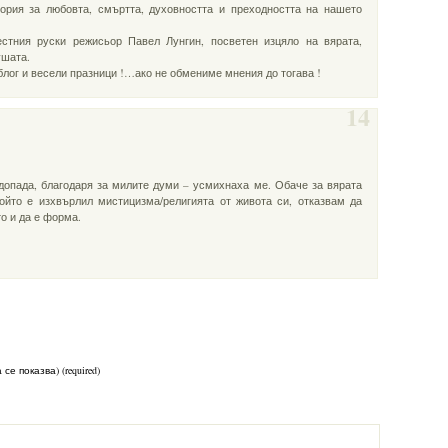
тория за любовта, смъртта, духовността и преходността на нашето
естния руски режисьор Павел Лунгин, посветен изцяло на вярата,
ушата.
лог и весели празници !…ако не обмениме мнения до тогава !
14
допада, благодаря за милите думи – усмихнаха ме. Обаче за вярата
ойто е изхвърлил мистицизма/религията от живота си, отказвам да
то и да е форма.
 се показва) (required)