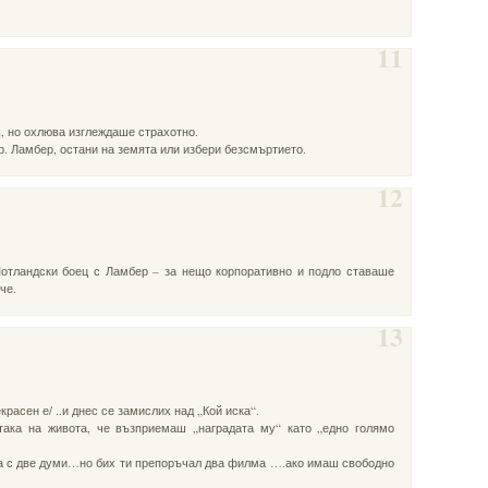
11
, но охлюва изглеждаше страхотно.
р. Ламбер, остани на земята или избери безсмъртието.
12
отландски боец с Ламбер – за нещо корпоративно и подло ставаше
че.
13
красен е/ ..и днес се замислих над „Кой иска“.
така на живота, че възприемаш „наградата му“ като „едно голямо
ка с две думи…но бих ти препоръчал два филма ….ако имаш свободно