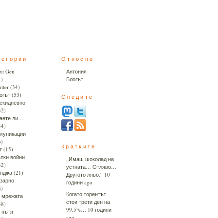
тегории
Относно
xt Gen
Антония
1)
Блогът
tter
(34)
огът
(53)
Следите
екидневно
32)
аете ли…
34)
муникации
6)
Кратките
т
(15)
лки войни
„Имаш шоколад на
32)
устната… Отляво…
нджа
(21)
Другото ляво.“
10
зарно
години ago
8)
Когато торентът
 мрежата
стои трети ден на
48)
99.5%…
10 години
 пътя
ago