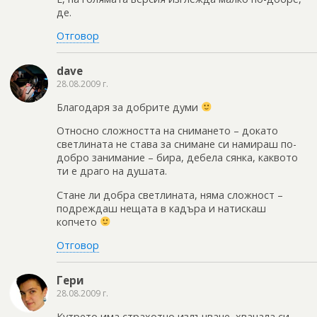
де.
Отговор
dave
28.08.2009 г.
Благодаря за добрите думи
Относно сложността на снимането – докато
светлината не става за снимане си намираш по-
добро занимание – бира, дебела сянка, каквото
ти е драго на душата.
Стане ли добра светлината, няма сложност –
подреждаш нещата в кадъра и натискаш
копчето
Отговор
Гери
28.08.2009 г.
Кутрето има страхотно излъчване, хванала си