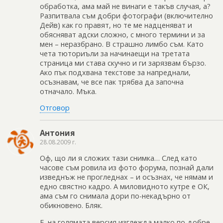
обработка, ама май не винаги е такъв случая, а?
Разпитвала съм добри фотографи (включително
Дейв) как го правят, но те ме надценяват и
обясняват адски сложно, с много термини и за
мен – неразбрано. В страшно лимбо съм. Като
чета тюториъли за начинаещи на третата
страница ми става скучно и ги зарязвам бързо.
Ако пък подхвана текстове за напреднали,
осъзнавам, че все пак трябва да започна
отначало. Мъка.
Отговор
Антония
28.08.2009 г.
Оф, що ли я сложих тази снимка… След като
часове съм ровила из фото форума, познай дали
изведнъж не прогледнах – и осъзнах, че нямам и
едно свястно кадро. А миловидното кутре е ОК,
ама съм го снимала дори по-некадърно от
обикновено. Бляк.
Е, на голямата версия изглежда малко по-добре,