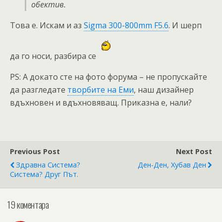
обектив.
Това е. Искам и аз
Sigma 300-800mm F5.6
. И шерп
да го носи, разбира се
PS: А докато сте на фото форума – не пропускайте
да разгледате
творбите на Еми
, наш дизайнер
вдъхновен и вдъхновяващ. Приказна е, нали?
Previous Post
Next Post
Здравна Система?
Ден-Ден, Хубав Ден
Система? Друг Път.
19 коментара