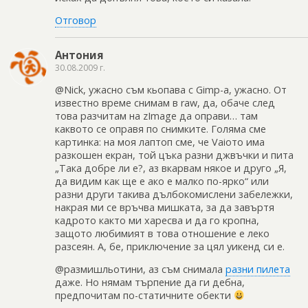
Отговор
Антония
30.08.2009 г.
@Nick, ужасно съм кьопава с Gimp-a, ужасно. От
известно време снимам в raw, да, обаче след
това разчитам на zImage да оправи… там
каквото се оправя по снимките. Голяма сме
картинка: на моя лаптоп сме, че Vaioто има
разкошен екран, той цъка разни джвъчки и пита
„Така добре ли е?, аз вкарвам някое и друго „Я,
да видим как ще е ако е малко по-ярко“ или
разни други такива дълбокомислени забележки,
накрая ми се връчва мишката, за да завъртя
кадрото както ми харесва и да го кропна,
защото любимият в това отношение е леко
разсеян. А, бе, приключение за цял уикенд си е.
@размишльотини, аз съм снимала
разни пилета
даже. Но нямам търпение да ги дебна,
предпочитам по-статичните обекти