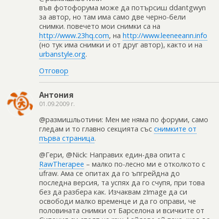
във фотофорума може да потърсиш ddantgwyn
за автор, но там има само две черно-бели
снимки. повечето мои снимки са на
http://www.23hq.com
, на
http://www.leeneeann.info
(но тук има снимки и от друг автор), както и на
urbanstyle.org
.
Отговор
Антония
01.09.2009 г.
@размишльотини: Мен ме няма по форуми, само
гледам и то главно секцията със
снимките от
първа страница
.
@Гери, @Nick: Направих един-два опита с
RawTherapee
– малко по-лесно ми е отколкото с
ufraw. Ама се опитах да го ъпгрейдна до
последна версия, та успях да го счупя, при това
без да разбера как. Изчаквам zImage да си
освободи малко временце и да го оправи, че
половината снимки от Барселона и всичките от