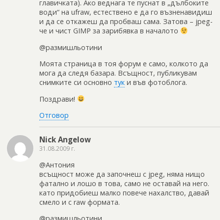
главичката). Ако веднага те пуснат в „дълбоките
води“ на ufraw, естествено е да го възненавидиш
и да се откажеш да пробваш сама. Затова – jpeg-
че и чист GIMP за зарибявка в началото
@размишльотини
Моята страница в тоя форум е само, колкото да
мога да следя базара. Всъщност, публикувам
снимките си основно
тук
и във фотоблога.
Поздрави!
Отговор
Nick Angelow
31.08.2009 г.
@Антония
всъщност може да започнеш с jpeg, няма нищо
фатално и лошо в това, само не оставай на него.
като придобиеш малко повече нахалство, давай
смело и с raw формата.
@размишльотини