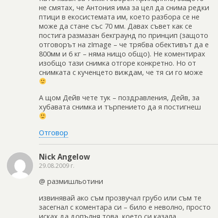
не смятах, че Антония има за цел да снима редки
птици в екосистемата им, което разбора се не
може да стане със 70 мм. Давах съвет как се
постига размазан бекграунд по принцип (защото
отговорът на zImage – че трябва обективът да е
800мм и 6 кг – няма нищо общо). Не коментирах
изобщо тази снимка отгоре конкретно. Но от
снимката с кученцето виждам, че тя си го може
А щом Дейв чете тук – поздравления, Дейв, за
хубавата снимка и търпението да я постигнеш
Отговор
Nick Angelow
29.08.2009 г.
@ размишльотини
извинявай ако съм прозвучал грубо или съм те
засегнал с коментара си – било е неволно, просто
исках да допълня това, което си казала.