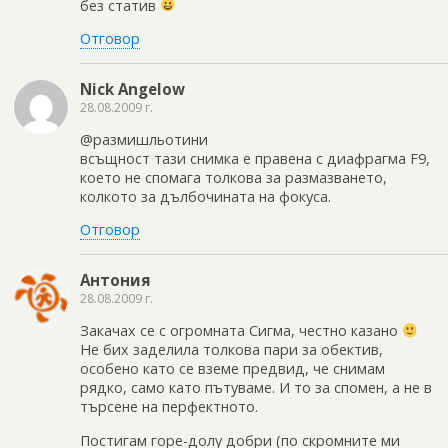
без статив
Отговор
Nick Angelow
28.08.2009 г.
@размишльотини
всъщност тази снимка е правена с диафрагма F9,
което не спомага толкова за размазването,
колкото за дълбочината на фокуса.
Отговор
Антония
28.08.2009 г.
Закачах се с огромната Сигма, честно казано
Не бих заделила толкова пари за обектив,
особено като се вземе предвид, че снимам
рядко, само като пътуваме. И то за спомен, а не в
търсене на перфектното.
Постигам горе-долу добри (по скромните ми