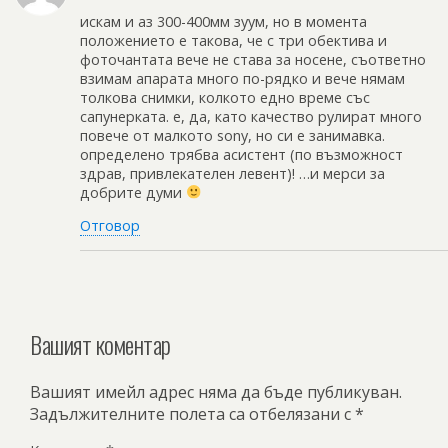
искам и аз 300-400мм зуум, но в момента
положението е такова, че с три обектива и
фоточантата вече не става за носене, съответно
взимам апарата много по-рядко и вече нямам
толкова снимки, колкото едно време със
сапунерката. е, да, като качество рулират много
повече от малкото sony, но си е занимавка.
определено трябва асистент (по възможност
здрав, привлекателен левент)! …и мерси за
добрите думи
Отговор
Вашият коментар
Вашият имейл адрес няма да бъде публикуван.
Задължителните полета са отбелязани с
*