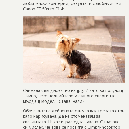
любителски критерии) резултати с любимия ми
Canon EF 50mm F1.4:
Снимала съм директно на jpg. И като за полунощ,
тъмно, леко подпийнало и с много енергично
мърдащ модел… Става, нали?
Обаче виж на дейвовата снимка как тревата стои
като нарисувана. Да не споменавам за
светлината. Някак играе една такава. Отначало
си мислех, че това се постига с Gimp/Photoshop