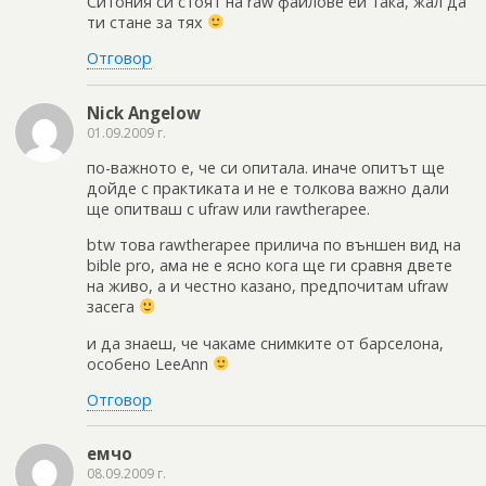
Ситония си стоят на raw файлове ей така, жал да
ти стане за тях
Отговор
Nick Angelow
01.09.2009 г.
по-важното е, че си опитала. иначе опитът ще
дойде с практиката и не е толкова важно дали
ще опитваш с ufraw или rawtherapee.
btw това rawtherapee прилича по външен вид на
bible pro, ама не е ясно кога ще ги сравня двете
на живо, а и честно казано, предпочитам ufraw
засега
и да знаеш, че чакаме снимките от барселона,
особено LeeAnn
Отговор
емчо
08.09.2009 г.