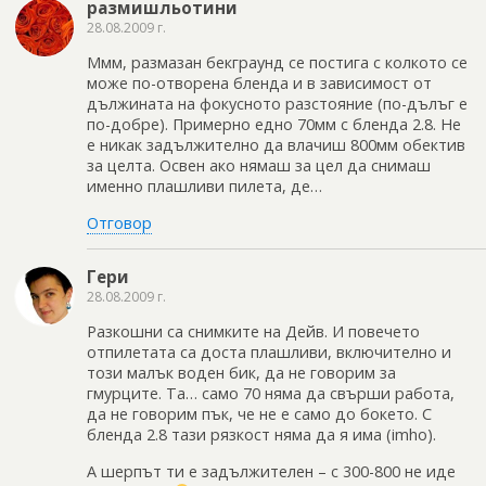
размишльотини
28.08.2009 г.
Ммм, размазан бекграунд се постига с колкото се
може по-отворена бленда и в зависимост от
дължината на фокусното разстояние (по-дълъг е
по-добре). Примерно едно 70мм с бленда 2.8. Не
е никак задължително да влачиш 800мм обектив
за целта. Освен ако нямаш за цел да снимаш
именно плашливи пилета, де…
Отговор
Гери
28.08.2009 г.
Разкошни са снимките на Дейв. И повечето
отпилетата са доста плашливи, включително и
този малък воден бик, да не говорим за
гмурците. Та… само 70 няма да свърши работа,
да не говорим пък, че не е само до бокето. С
бленда 2.8 тази рязкост няма да я има (imho).
А шерпът ти е задължителен – с 300-800 не иде