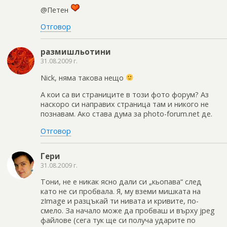
@Петен
Отговор
размишльотини
31.08.2009 г.
Nick, няма такова нещо
А кoи са ви страниците в този фото форум? Аз
наскоро си направих страница там и никого не
познавам. Ако става дума за photo-forum.net де.
Отговор
Гери
31.08.2009 г.
Тони, не е никак ясно дали си „кьопава“ след
като не си пробвала. Я, му вземи мишката на
zImage и разцъкай ти нивата и кривите, по-
смело. За начало може да пробваш и върху jpeg
файлове (сега тук ще си получа ударите по