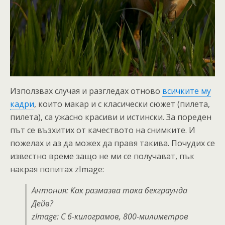
Използвах случая и разгледах отново
всичките му
кадри
, които макар и с класически сюжет (пилета,
пилета), са ужасно красиви и истински. За пореден
път се възхитих от качеството на снимките. И
пожелах и аз да можех да правя такива. Почудих се
известно време защо не ми се получават, пък
накрая попитах zImage:
Антония: Как размазва така бекграунда
Дейв?
zImage: С 6-килограмов, 800-милиметров