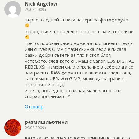
Nick Angelow
29.08.2009 г.
първо, следвай съвета на гери за фотофорума
второ, съветът на дейв също не е за изхвърляне
трето, пробвай какво може да постигнеш с levels
или curves в GIMP с тази снимка. гери е писала
разни добри съвети за тях в своя блог;
четвърто, след като снимаш с Canon EOS DIGITAL
REBEL XSi, намери сили и желание в себе си да се
заиграеш с RAW формата на апарата. след това,
като имаш UFRaw и GIMP, може да направиш
невероятни неща;
и пето, последно, но не най-маловажно – не
спирай да снимаш :*
Отговор
размишльотини
29.08.2009 г.
Като казах за 70мм говорех принципно, защото