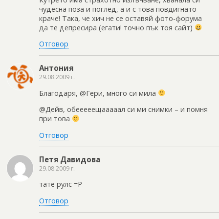
чудесна поза и поглед, а и с това повдигнато
краче! Така, че хич не се оставяй фото-форума
да те депресира (егати! точно пък тоя сайт)
Отговор
Антония
29.08.2009 г.
Благодаря, @Гери, много си мила
@Дейв, обееееещааааал си ми снимки – и помня
при това
Отговор
Петя Давидова
29.08.2009 г.
тате рулс =Р
Отговор