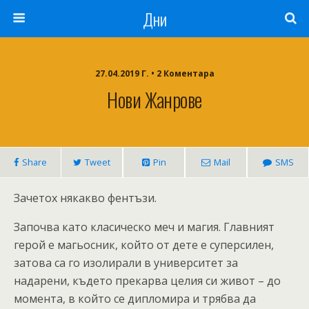
Дни
27.04.2019 Г. • 2 Коментара
Нови Жанрове
Share
Tweet
Pin
Mail
SMS
Зачетох някакво фентъзи.
Започва като класическо меч и магия. Главният
герой е магьосник, който от дете е суперсилен,
затова са го изолирали в университет за
надарени, където прекарва целия си живот – до
момента, в който се дипломира и трябва да