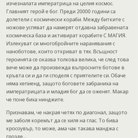
изчезналата императрица на целия космос.
Главният герой е бог. Преди 20000 години са
долетели с космически кораби. Между битките с
ножове успяват да намерят отдавна забравената
космическа база и активират корабите С МАГИЯ.
Излекуват си многобройните наранявания с
наноботове, които откриват в тях. Всъщност
героинята се оказва толкова велика, че след това
вече може да произвежда въпросните ботове в
кръвта си и да ги споделя с приятелите си. Обаче
няма хепиенд, защото боговете забраниха на
императрицата и младия бог да се оженят. Макар
че поне биха нинджите.
Признавам, че накрая четях по диагонал, защото
ме заболя коремът да се хиля на глас. То бива
кросоувър, то може, ама чак такава манджа с
грозде…