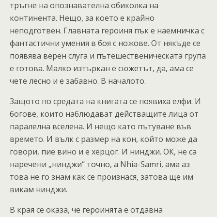
тръгне на опознавателна обиколка на
континента. Нещо, за което е крайно
неподготвен. Главната героиня пък е наемничка с
фантастични умения в боя с ножове. От някъде се
появява верен слуга и пътешественическата група
е готова. Малко изтъркан е сюжетът, да, ама се
чете лесно и е забавно. В началото.
Защото по средата на книгата се появиха елфи. И
богове, които наблюдават действащите лица от
паралелна вселена. И нещо като пътуване във
времето. И вълк с размер на кон, който може да
говори, пие вино и е херцог. И нинджи. ОК, не са
наречени „нинджи“ точно, а Nhia-Samri, ама аз
това не го знам как се произнася, затова ще им
викам нинджи.
В края се оказа, че героинята е отдавна