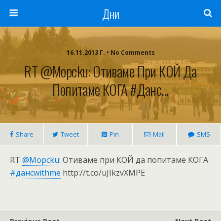
Дни
16.11.2013 Г. • No Comments
RT @Mopcku: Отиваме При КОЙ Да
Попитаме КОГА #данс…
Share
Tweet
Pin
Mail
SMS
RT
@Mopcku
: Отиваме при КОЙ да попитаме КОГА
#дансwithme
http://t.co/uJIkzvXMPE