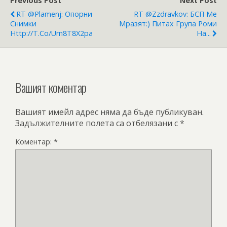
Previous Post
Next Post
RT @plamenj: Опорни
RT @zzdravkov: БСП Ме
Снимки
Мразят:) Питах Група Роми
Http://t.co/Urn8T8X2pa
На...
Вашият коментар
Вашият имейл адрес няма да бъде публикуван.
Задължителните полета са отбелязани с
*
Коментар:
*