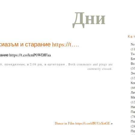
Дни
Ка
иазъм и старание https://t….
Ne
(1
Twi
ние https://t.co/kmP0WDJFaa
Бл
Вс
, понеделник, в 2:08 pm, в категория . Both comments and pings are
(3
currently closed.
Зн
(1
Ко
(6
Ли
Ма
(1
Ни
Па
(7
По
Dance in Film https://t.co/dBUUzXstGE
»
(2
По