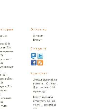
тегории
Относно
xt Gen
Антония
1)
Блогът
tter
(34)
огът
(53)
Следите
екидневно
32)
аете ли…
34)
муникации
6)
Кратките
т
(15)
лки войни
„Имаш шоколад на
32)
устната… Отляво…
нджа
(21)
Другото ляво.“
10
зарно
години ago
8)
Когато торентът
 мрежата
стои трети ден на
48)
99.5%…
10 години
 пътя
ago