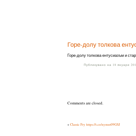
Горе-долу толкова ентус
Горе-долу толкова ентусиазъм и стара
Публикувано на 18 януари 2016
Comments are closed.
«
Classic Fry https://t.co/nymut09GSJ