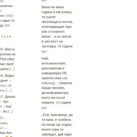
48)
азнично
Мине-не-мине
8)
година и пак взема,
ях
(182)
че уцеля
о идеи
(8)
липсващата плочка,
да
(34)
изненадващия праг
или стъпалото-
 този
капан – и се люсна
н
в цял ръст на
тротоара.
10 години
09:
Място
ago
 всички ни
Най-
Под едно
интелигентният,
рво пред
красноречив и
щата [...]
информиран FB
08:
Видео
приятел има cult
 деня
—
following – свирепа
true, oh,
банда тролове-
true [...]
дезинформатори,
07:
Диалог
които ми късат
– Чук-
нервите.
10 години
к! – Кой
ago
– Аз [...]
„Ела, красавице, да
07:
ти кажа, в чужбина
omba
на пазар ще ходиш,
me!
—
много хора ти
бав ден
завиждат, дай пари