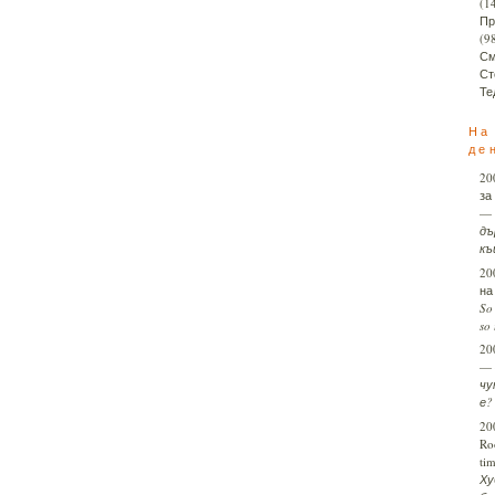
(1
Пр
(9
См
Ст
Те
На
де
20
за
—
дъ
къ
20
на
So 
so 
20
—
чу
е? 
20
Ro
ti
Ху