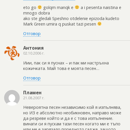
eto go
golqm manqk e
a i pesenta naistina e
mnogo dobra
ako ste gledali Speshno otdelenie epizoda kudeto
Mark Green umira q puskat tazi pesen
Отговор
Антония
02.10.2006 г.
Иии, пак си я пуснах – и пак ми настръхна
кожичката. Май това е моята песен…
Отговор
Пламен
21.08.2007 г.
Невероятна песен независимо кой я изпълнява,
но ИЗ е абсолютно необикновен, направо може
да резреве който и да е с това изпълнение.
винаги си я пускам тази песен когато ми е тъпо
или ме е зарязало поредното гадже, защото,