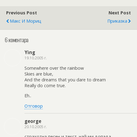
Previous Post
Next Post
Макс И Мориц
Приказка
6 коментара
Ying
19.10.2005 г.
Somewhere over the rainbow
Skies are blue,
And the dreams that you dare to dream
Really do come true.
Eh..
Отговор
george
20.10.2005 г.
страхотна песен и текст. най ми допада