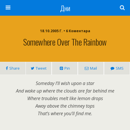
Дни
18.10.2005 Г. • 6 Коментара
Somewhere Over The Rainbow
Share
Tweet
Pin
Mail
SMS
Someday I’ll wish upon a star
And wake up where the clouds are far behind me
Where troubles melt like lemon drops
Away above the chimney tops
That’s where you’ll find me.