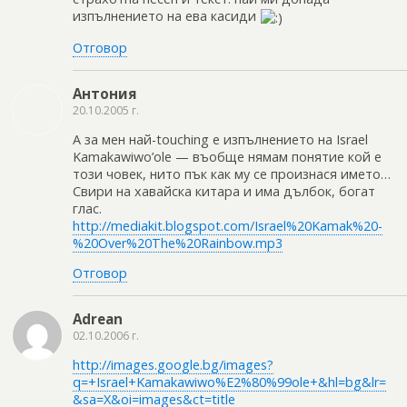
изпълнението на ева касиди
Отговор
Антония
20.10.2005 г.
А за мен най-touching е изпълнението на Israel
Kamakawiwo’ole — въобще нямам понятие кой е
този човек, нито пък как му се произнася името…
Свири на хавайска китара и има дълбок, богат
глас.
http://mediakit.blogspot.com/Israel%20Kamak%20-
%20Over%20The%20Rainbow.mp3
Отговор
Adrean
02.10.2006 г.
http://images.google.bg/images?
q=+Israel+Kamakawiwo%E2%80%99ole+&hl=bg&lr=
&sa=X&oi=images&ct=title