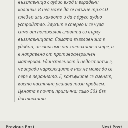
възглавница с аудио вход и вградени
колонки. В нея може да се плъгне mp3/CD
плейър или каквото и да е друго аудио
устройство. Звукът е стерео и се чува
само от положилия главата си върху
възглавницата. Самата възглавница е
удобна, независимо от колонките вътре, и
е направена от противоалергичен
материал. Единственият й недостатък е,
че заради чарколяците в нея не може да се
пере в пералнята. Е, калъфките се сменят,
което частично решава този проблем.
Цената е почти прилична: само 50$ без
доставката.
Previous Post
Next Post