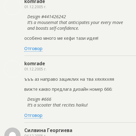
komrade
01.12.2005 г.
Design #441426242
It’s a mousemat that anticipates your every move
and boosts self-confidence.
особено много ме кефи тази идея!
Отговор
komrade
01.12.2005 г.
ъъъ аз направо зациклих на тва хяхяххяя
вижте какво предлага дизайн номер 666:
Design #666
It’s a scooter that recites haiku!
Отговор
Силвина Георгиева
04.12.2005 г.