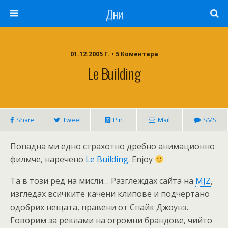
Дни
01.12.2005 Г. • 5 Коментара
Le Building
Share
Tweet
Pin
Mail
SMS
Попадна ми едно страхотно дребно анимационно
филмче, наречено
Le Building
. Enjoy
Та в този ред на мисли… Разглеждах сайта на
MJZ
,
изгледах всичките качени клипове и подчертано
одобрих нещата, правени от Спайк Джоунз.
Говорим за реклами на огромни брандове, чийто