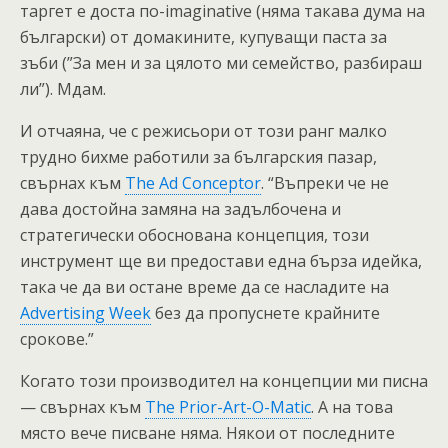
таргет е доста по-imaginative (няма такава дума на
български) от домакините, купуващи паста за
зъби (”За мен и за цялото ми семейство, разбираш
ли”). Мдам.
И отчаяна, че с режисьори от този ранг малко
трудно бихме работили за българския пазар,
свърнах към
The Ad Conceptor
. “Въпреки че не
дава достойна замяна на задълбочена и
стратегически обоснована концепция, този
инструмент ще ви предостави една бърза идейка,
така че да ви остане време да се насладите на
Advertising Week
без да пропуснете крайните
срокове.”
Когато този производител на концепции ми писна
— свърнах към
The Prior-Art-O-Matic
. А на това
място вече писване няма. Някои от последните