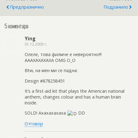
Предпразнично
Подранило
5 коментара
Ying
01.12.2005 г.
Олеле, това филмче е невероятно!!!
АААХАХАХАХА OMG O_O
Btw, на мен ми се падна:
Design #878258451
It’s a first-aid kit that plays the American national
anthem, changes colour and has a human brain
inside.
SOLD! Ахахахахаха
DD
Отговор