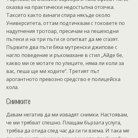
оказва на практически недостъпна отсечка.
Таксито както винаги спира някъде около
Университета, оттам подтичквам с токовете по
надупчения тротоар, пресичам на пешеходни
пътеки и на три пъти се опитват да ме сгазят.
Първите два пъти бяха мутренски джипове с
нагло поведение и ръкомахане в стил „Айде бе,
какво ми се мотате по улиците, няма ли коли за
вас, пеша ще ми ходите“. Третият път
арогантното превозно средство е полицейска
кола.
Снимките
Давам негатив да ми извадят снимки. Настоявам,
че ми трябват спешно. Плащам бързата услуга,
трябва да отида след час да си ги взема. И така ме