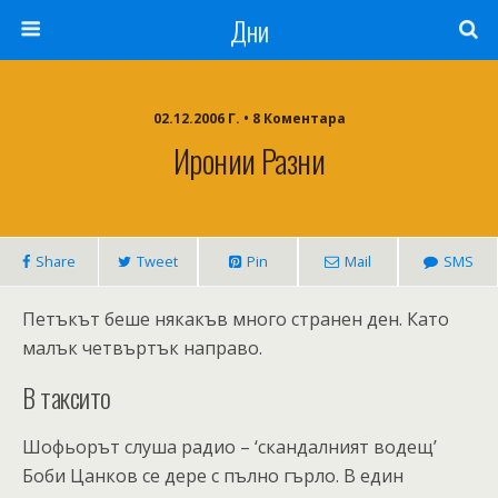
Дни
02.12.2006 Г. • 8 Коментара
Иронии Разни
Share
Tweet
Pin
Mail
SMS
Петъкът беше някакъв много странен ден. Като
малък четвъртък направо.
В таксито
Шофьорът слуша радио – ‘скандалният водещ’
Боби Цанков се дере с пълно гърло. В един