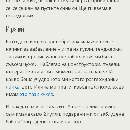
понася денят, че чак в осем вечерта, прибирайки
се, се сещам за пустите снимки. Ще ги взема в
понеделник.
Играчки
Като дете изцяло пренебрегвах момичешките
начини за забавление – игра на кукли, тенджерки,
чинийки, прочие wannabe забавления ми бяха
съвсем чужди. Наблягах на конструктори, пъзели,
интерактивни игри с момент на състезание. И
какво беше учудването ми когато разглеждайки
линка
, дето Илина ми прати, изведнъж пожелах да
имам
ето тази кукла
.
Исках да е моя и това си е! А през целия си живот
съм имала само 2 кукли, подарени ми от заблудена
баба и ‘наградени’ с пълен игнор.