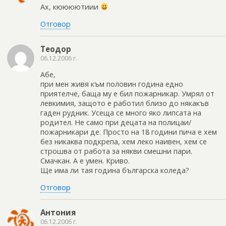
Ах, кюююютиии
Отговор
Теодор
06.12.2006 г.
Абе,
при мен живя към половин година едно
приятелче, баща му е бил пожарникар. Умрял от
левкимия, защото е работил близо до някакъв
гаден рудник. Усеща се много яко липсата на
родител. Не само при децата на полицаи/
пожарникари де. Просто на 18 години пича е хем
без никаква подкрепа, хем леко наивен, хем се
строшва от работа за някви смешни пари.
Смачкан. А е умен. Криво.
Ще има ли тая година българска коледа?
Отговор
Антония
06.12.2006 г.