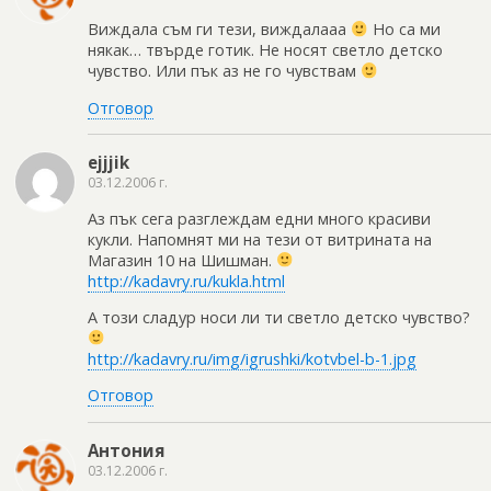
Виждала съм ги тези, виждалааа
Но са ми
някак… твърде готик. Не носят светло детско
чувство. Или пък аз не го чувствам
Отговор
ejjjik
03.12.2006 г.
Аз пък сега разглеждам едни много красиви
кукли. Напомнят ми на тези от витрината на
Магазин 10 на Шишман.
http://kadavry.ru/kukla.html
А този сладур носи ли ти светло детско чувство?
http://kadavry.ru/img/igrushki/kotvbel-b-1.jpg
Отговор
Антония
03.12.2006 г.