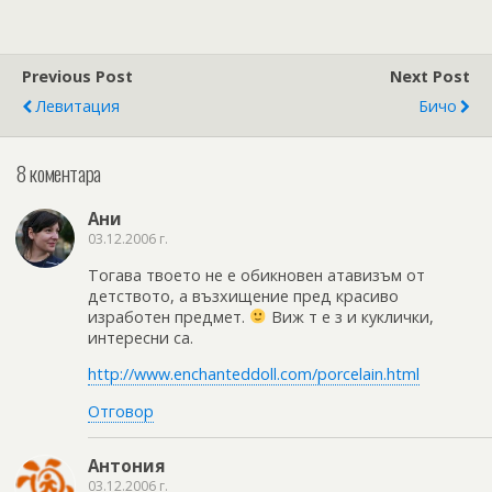
Previous Post
Next Post
Левитация
Бичо
8 коментара
Ани
03.12.2006 г.
Тогава твоето не е обикновен атавизъм от
детството, а възхищение пред красиво
изработен предмет.
Виж т е з и куклички,
интересни са.
http://www.enchanteddoll.com/porcelain.html
Отговор
Антония
03.12.2006 г.