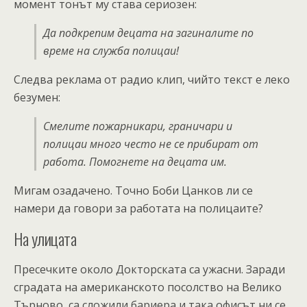
момент тонът му става сериозен:
Да подкрепим децата на загиналите по
време на служба полицаи!
Следва реклама от радио клип, чийто текст е леко
безумен:
Смелите пожарникари, граничари и
полицаи много често не се прибират от
работа. Помогнете на децата им.
Мигам озадачено. Точно Боби Цанков ли се
намери да говори за работата на полицаите?
На улицата
Пресечките около Докторската са ужасни. Заради
сградата на американското посолство на Велико
Търново, са сложили бариера и така офисът ни се