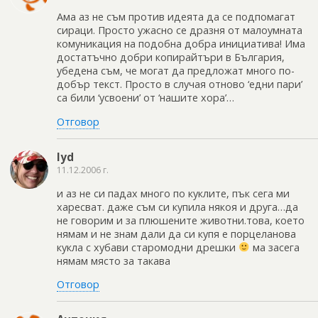
Ама аз не съм против идеята да се подпомагат
сираци. Просто ужасно се дразня от малоумната
комуникация на подобна добра инициатива! Има
достатъчно добри копирайтъри в България,
убедена съм, че могат да предложат много по-
добър текст. Просто в случая отново ‘едни пари’
са били ‘усвоени’ от ‘нашите хора’…
Отговор
lyd
11.12.2006 г.
и аз не си падах много по куклите, пък сега ми
харесват. даже съм си купила някоя и друга…да
не говорим и за плюшените животни.това, което
нямам и не знам дали да си купя е порцеланова
кукла с хубави старомодни дрешки
ма засега
нямам място за такава
Отговор