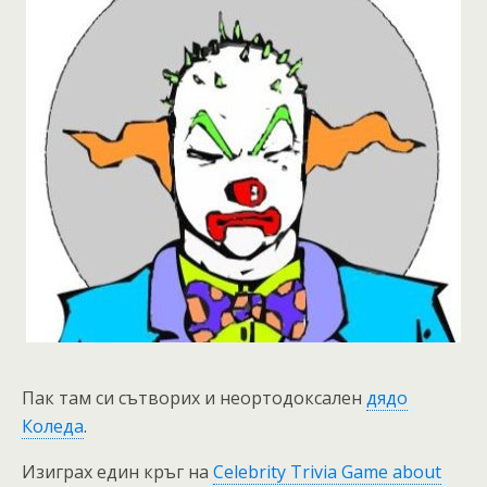
Пак там си сътворих и неортодоксален
дядо
Коледа
.
Изиграх един кръг на
Celebrity Trivia Game about