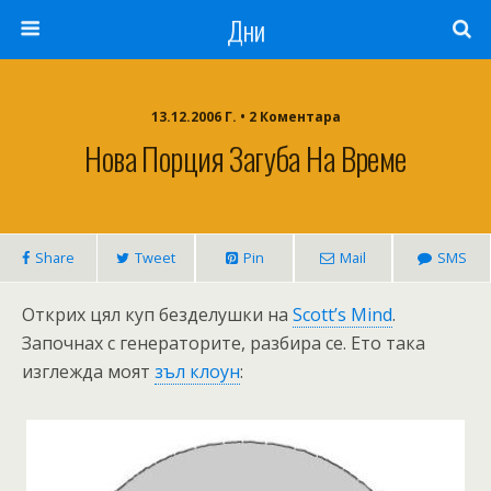
Дни
13.12.2006 Г. • 2 Коментара
Нова Порция Загуба На Време
Share
Tweet
Pin
Mail
SMS
Открих цял куп безделушки на
Scott’s Mind
.
Започнах с генераторите, разбира се. Ето така
изглежда моят
зъл клоун
: