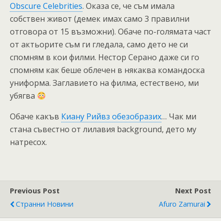
Obscure Celebrities
. Оказа се, че съм имала
собствен живот (демек имах само 3 правилни
отговора от 15 възможни). Обаче по-голямата част
от актьорите съм ги гледала, само дето не си
спомням в кои филми. Нестор Серано даже си го
спомням как беше облечен в някаква командоска
униформа. Заглавието на филма, естествено, ми
убягва
Обаче какъв
Киану Рийвз обезобразих
… Чак ми
стана съвестно от лилавия background, дето му
натресох.
Previous Post
Next Post
Странни Новини
Afuro Zamurai