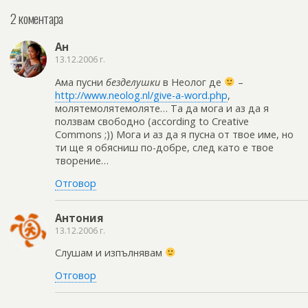
2 коментара
Ан
13.12.2006 г.
Ама пусни
безделушки
в Неолог де
–
http://www.neolog.nl/give-a-word.php
,
молятемолятемоляте… Та да мога и аз да я
ползвам свободно (according to Creative
Commons ;)) Мога и аз да я пусна от твое име, но
ти ще я обясниш по-добре, след като е твое
творение…
Отговор
Антония
13.12.2006 г.
Слушам и изпълнявам
Отговор