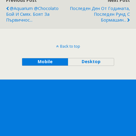
Previous Post
Next Post
@aquarium @chocolato
Последен Ден От Годината,
Бой И Смях. Боят За
Последен Рунд С
Първичнос...
Бормашин...
Back to top
Mobile
Desktop