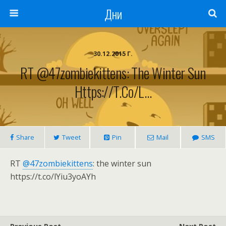
Дни
30.12.2015 Г.
RT @47zombiekittens: The Winter Sun
Https://t.co/l…
Share
Tweet
Pin
Mail
SMS
RT
@47zombiekittens
: the winter sun
https://t.co/lYiu3yoAYh