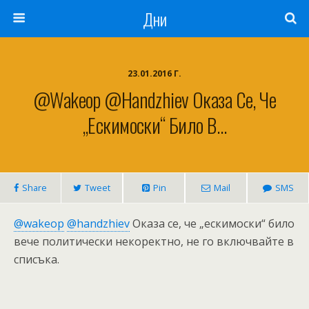
Дни
23.01.2016 Г.
@wakeop @handzhiev Оказа Се, Че
„ескимоски“ Било В…
Share
Tweet
Pin
Mail
SMS
@wakeop
@handzhiev
Оказа се, че „ескимоски“ било
вече политически некоректно, не го включвайте в
списъка.