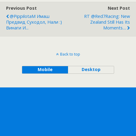
Previous Post
Next Post
@PippilotaM Имаш
RT @Red7Racing: New
Предвид Суходол, Нали :)
Zealand Still Has Its
Винаги И...
Moments....
Back to top
Mobile
Desktop