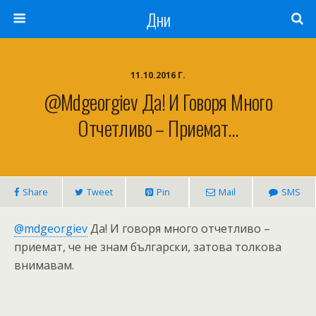
Дни
11.10.2016 Г.
@mdgeorgiev Да! И Говоря Много
Отчетливо – Приемат…
Share
Tweet
Pin
Mail
SMS
@mdgeorgiev
Да! И говоря много отчетливо –
приемат, че не знам български, затова толкова
внимавам.