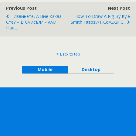
Previous Post
Next Post
– Извинете, А Вие Каква
How To Draw A Pig By Kyle
Сте? – В Смисъл? – Ами
Smith Https://t.co/gX9FG...
Нал...
Back to top
Mobile
Desktop