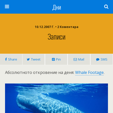
Дни
10.12.2007 Г. • 2 Коментара
Записи
Share
Tweet
Pin
Mail
SMS
Абсолютното откровение на деня:
Whale Footage
.