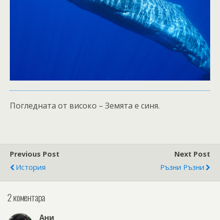
Погледната от високо – Земята е синя.
Previous Post
Next Post
История
Ръзни Ръзни
2 коментара
Ани