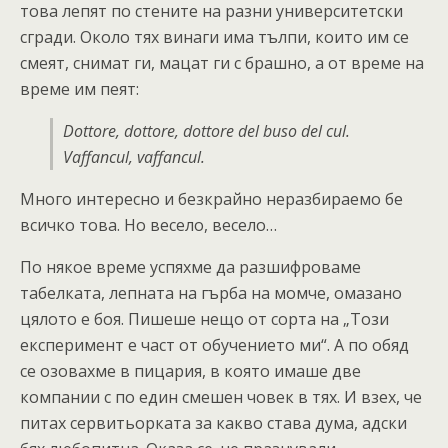
това лепят по стените на разни университетски
сгради. Около тях винаги има тълпи, които им се
смеят, снимат ги, мацат ги с брашно, а от време на
време им пеят:
Dottore, dottore, dottore del buso del cul.
Vaffancul, vaffancul.
Много интересно и безкрайно неразбираемо бе
всичко това. Но весело, весело…
По някое време успяхме да разшифроваме
табелката, лепната на гърба на момче, омазано
цялото е боя. Пишеше нещо от сорта на „Този
експеримент е част от обучението ми“. А по обяд
се озовахме в пицария, в която имаше две
компании с по един смешен човек в тях. И взех, че
питах сервитьорката за какво става дума, адски