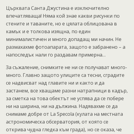
Църквата Санта Джустина е изключително
впечатляваща! Няма кой знае какви рисунки по
стените и таваните, но е цялата облицована в
камък и е толкова изящна, по един
минималистичен и много допадащ ми начин. Не
размахахме фотоапарата, защото е забранено – а
напоследък нали го раздавам примерна…
За съжаление, снимките не ни се получават много-
много. Главно защото улиците са тесни, сградите
се надвисват над главите ни и както и да
застанем, все хващаме разни натрапници в кадър,
за сметка на това обектът не успява да се побере
ни на ширина, ни на дължина. Надявахме се да
снимаме добре от La Specola (кулата на местната
астрономическа обсерватория, от която се
открива чудна гледка към града), но се оказа, че