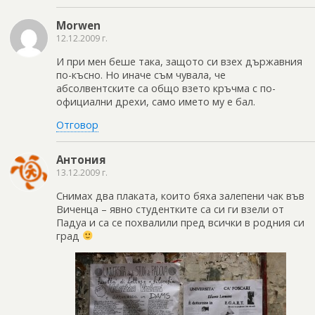
Morwen
12.12.2009 г.
И при мен беше така, защото си взех държавния
по-късно. Но иначе съм чувала, че
абсолвентските са общо взето кръчма с по-
официални дрехи, само името му е бал.
Отговор
Антония
13.12.2009 г.
Снимах два плаката, които бяха залепени чак във
Виченца – явно студентките са си ги взели от
Падуа и са се похвалили пред всички в родния си
град