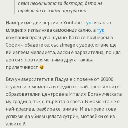
пеят песничката за доктора, дето не
трябва да се взима насериозно.
Намерихме две версии в Youtube:
тук
някакъв
младеж я изпълнява самосиндикално, а
тук
компания празнува шумно. Като се приберем в
София – обадете се, със zImage с удоволствие ще
ви изпеем мелодията, адски е заразителна, по цял
ден си я повтаряме, няма друга такава
прилепчивост
Btw университетът в Падуа е с повече от 60000
студенти в момента и е един от най-престижните
образователни центрове в Италия. Ботаническата
му градина пък е първата в света. В момента не е
най-красива, разбира се, зима е. И въпреки това
успяхме да убием цялата сутрин, мотаейки се из
алеите й.