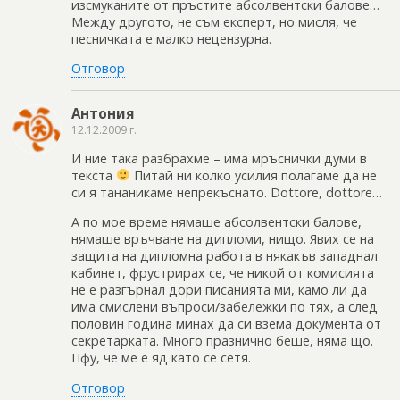
изсмуканите от пръстите абсолвентски балове…
Между другото, не съм експерт, но мисля, че
песничката е малко нецензурна.
Отговор
Антония
12.12.2009 г.
И ние така разбрахме – има мръснички думи в
текста
Питай ни колко усилия полагаме да не
си я тананикаме непрекъснато. Dottore, dottore…
А по мое време нямаше абсолвентски балове,
нямаше връчване на дипломи, нищо. Явих се на
защита на дипломна работа в някакъв западнал
кабинет, фрустрирах се, че никой от комисията
не е разгърнал дори писанията ми, камо ли да
има смислени въпроси/забележки по тях, а след
половин година минах да си взема документа от
секретарката. Много празнично беше, няма що.
Пфу, че ме е яд като се сетя.
Отговор