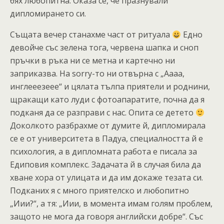
бях любопитна. Оказа се, че празнували
дипломирането си.
Същата вечер станахме част от ритуала
Едно
девойче със зелена тога, червена шапка и сноп
пръчки в ръка ни се метна и картечно ни
заприказва. На sorry-то ни отвърна с „Аааа,
инглееезеее“ и цялата тълпа приятели и роднини,
щракащи като луди с фотоапаратите, почна да я
подканя да се разправи с нас. Опита се детето
Доколкото разбрахме от думите й, дипломирала
се е от университета в Падуа, специалността й е
психология, а в дипломната работа е писала за
Едиповия комплекс. Задачата й в случая била да
хване хора от улицата и да им докаже тезата си.
Подканих я с много приятелско и любопитно
„Иии?“, а тя: „Иии, в момента имам голям проблем,
защото не мога да говоря английски добре“. Със