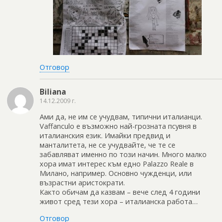
Отговор
Biliana
14.12.2009 г.
Ами да, не им се учудвам, типични италианци.
Vaffanculo е възможно най-грозната псувня в
италианския език. Имайки предвид и
манталитета, не се учудвайте, че те се
забавляват именно по този начин. Много малко
хора имат интерес към едно Palazzo Reale в
Милано, например. Основно чужденци, или
възрастни аристократи.
Както обичам да казвам – вече след 4 години
живот сред тези хора – италианска работа…
Отговор