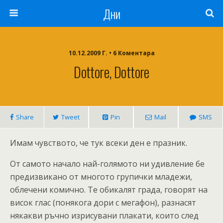
Дни
10.12.2009 Г. • 6 Коментара
Dottore, Dottore
Share
Tweet
Pin
Mail
SMS
Имам чувството, че тук всеки ден е празник.
От самото начало най-голямото ни удивление бе
предизвикано от многото групички младежи,
облечени комично. Те обикалят града, говорят на
висок глас (понякога дори с мегафон), разнасят
някакви ръчно изрисувани плакати, които след