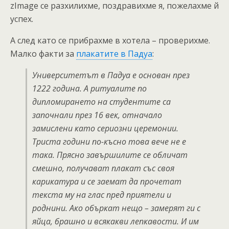
zImage се разхилихме, поздравихме я, пожелахме й
успех.
А след като се прибрахме в хотела – проверихме.
Малко факти за
плакатите в Падуа
:
Университетът в Падуа е основан през
1222 година. А ритуалите по
дипломирането на студентите са
започнали през 16 век, отначало
замислени като сериозни церемонии.
Триста години по-късно това вече не е
така. Прясно завършилите се обличат
смешно, получават плакат със своя
карикатура и се заемат да прочетат
текста му на глас пред приятели и
роднини. Ако объркат нещо – замерят ги с
яйца, брашно и всякакви лепкавости. И им