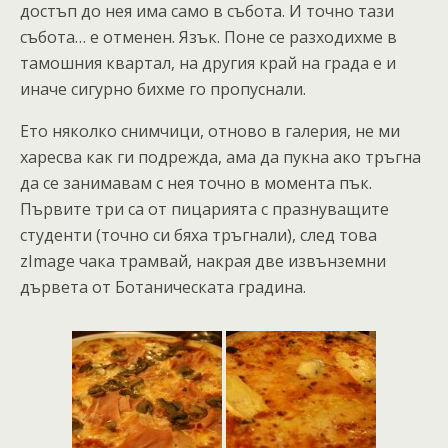
достъп до нея има само в събота. И точно тази
събота… е отменен. Язък. Поне се разходихме в
тамошния квартал, на другия край на града е и
иначе сигурно бихме го пропуснали.
Ето няколко снимчици, отново в галерия, не ми
харесва как ги подрежда, ама да пукна ако тръгна
да се занимавам с нея точно в момента пък.
Първите три са от пицарията с празнуващите
студенти (точно си бяха тръгнали), след това
zImage чака трамвай, накрая две извънземни
дървета от Ботаническата градина.